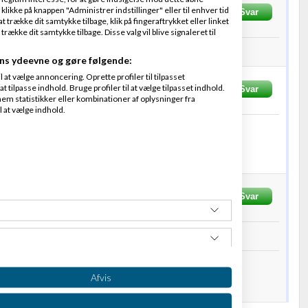
 klikke på knappen "Administrer indstillinger" eller til enhver tid
revet
18-02-2011
kl. 10:56
Svar
 trække dit samtykke tilbage, klik på fingeraftrykket eller linket
kke dit samtykke tilbage. Disse valg vil blive signaleret til
e en mail på
info@the-shop.dk
ns ydeevne og gøre følgende:
at vælge annoncering. Oprette profiler til tilpasset
t tilpasse indhold. Bruge profiler til at vælge tilpasset indhold.
evet
18-02-2011
kl. 11:29
Svar
em statistikker eller kombinationer af oplysninger fra
l at vælge indhold.
 :-)
Skrevet
19-02-2011
kl. 03:11
Svar
info til mig mariasoerensen1986@gmail.com
Center for massører, wellness, fitness
www.krop-kuc.dk
 se WEBE.DK
Afvis