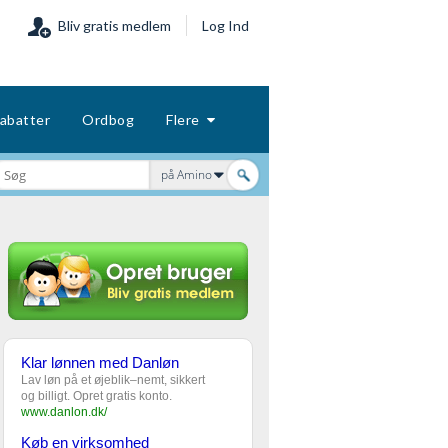
Bliv gratis medlem
Log Ind
abatter
Ordbog
Flere
på Amino
Klar lønnen med Danløn
Lav løn på et øjeblik–nemt, sikkert
og billigt. Opret gratis konto.
www.danlon.dk/
Køb en virksomhed