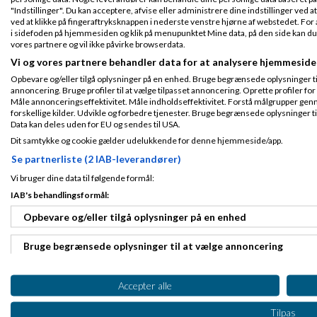
"Indstillinger". Du kan acceptere, afvise eller administrere dine indstillinger ved at
The-shop.dk
Sk
ved at klikke på fingeraftryksknappen i nederste venstre hjørne af webstedet. For at
Tilmeldt 21. Apr
i sidefoden på hjemmesiden og klik på menupunktet Mine data, på den side kan du træ
10
vores partnere og vil ikke påvirke browserdata.
Indlæg ialt:
613
Du kan også smid
Vi og vores partnere behandler data for at analysere hjemmeside
Opbevare og/eller tilgå oplysninger på en enhed. Bruge begrænsede oplysninger til 
annoncering. Bruge profiler til at vælge tilpasset annoncering. Oprette profiler for a
SA Pictures
Skr
Måle annonceringseffektivitet. Måle indholdseffektivitet. Forstå målgrupper genn
forskellige kilder. Udvikle og forbedre tjenester. Bruge begrænsede oplysninger ti
Data kan deles uden for EU og sendes til USA.
Fra Næstved
Har sendt en Email
Tilmeldt 12. Dec
Dit samtykke og cookie gælder udelukkende for denne hjemmeside/app.
10
Se partnerliste (2 IAB-leverandører)
Indlæg ialt:
76
Vi bruger dine data til følgende formål:
IAB's behandlingsformål:
Maria Skaarup
Opbevare og/eller tilgå oplysninger på en enhed
Bruge begrænsede oplysninger til at vælge annoncering
send gerne mere 
Fra Århus C
Tilmeldt 26. Jan
Uddannelses- & Kursus 
Oprette profiler til tilpasset annoncering
11
Nu også med Webshop
Accepter alle
Indlæg ialt:
85
Bruge profiler til at vælge tilpasset annoncering
Tilpas