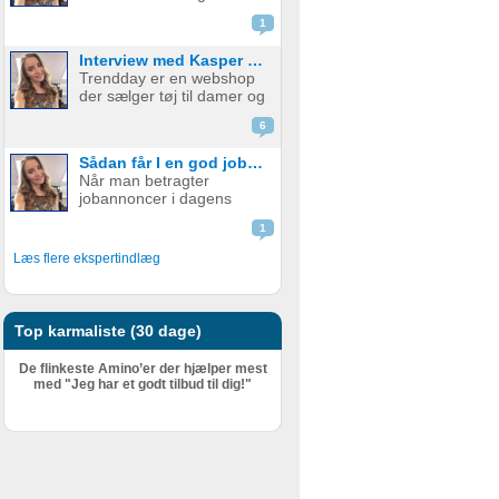
emballage - med og uden
skal udfylde en ...
1
print. Firmaet startede i år
2015 med at fokusere på
Interview med Kasper fra Trendday
papkrus med tryk, men
Trendday er en webshop
har siden udvidet
der sælger tøj til damer og
sortimentet og tilbyder nu
startede tilbage i februar
et bredt udv...
6
2015, sidenhen har de
opnået kæmpe succes.
Sådan får I en god jobannonce
Bag Trendday er de to
Når man betragter
unge iværksættere
jobannoncer i dagens
Camilla og Kasper. I dette
Danmark, er mange af
blogindlæg f...
1
dem fuld af ønsker til
personlige og faglige
Læs flere ekspertindlæg
kompetencer. En
grovtælling kan hurtigt få
tallet højt op – og det er
ikke ualmindeligt at find...
Top karmaliste (30 dage)
De flinkeste Amino’er der hjælper mest
med "Jeg har et godt tilbud til dig!"