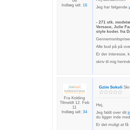
08
Indlæg ialt:
16
Jeg har følgende
- 271 stk. modetø
Versace, Julie F
style koder. fra
Gennemsnitspris
Alle bud på på over
Er der interesse, k
skriv til mig herin
Gzim Sokoli
Skr
Fra Kolding
Tilmeldt 12. Feb
Hej,
11
Indlæg ialt:
34
Jeg faldt over dit
i
du ligger inde med
Er det muligt at få 