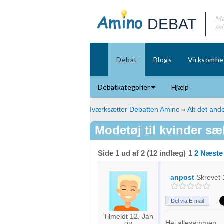
Mø
DEBAT
se
Debat
Blogs
Virksomhe
Debatkategorier
Hjælp
Iværksætter Debatten Amino
»
Alt det ande
Modetøj til kvinder sæl
Side 1 ud af 2 (12 indlæg)
1
2
Næste
anpost
Skrevet
Del via E-mail
Tilmeldt 12. Jan
Hej allesammen