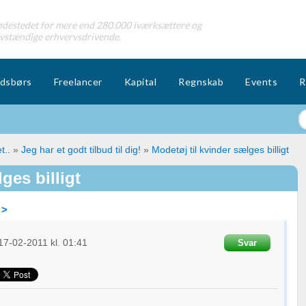
destedet for mere end 280.000 iværksættere og
lvstændige erhvervsdrivende.
dsbørs
Freelancer
Kapital
Regnskab
Events
R
t..
»
Jeg har et godt tilbud til dig!
»
Modetøj til kvinder sælges billigt
ges billigt
 >
17-02-2011
kl. 01:41
Svar