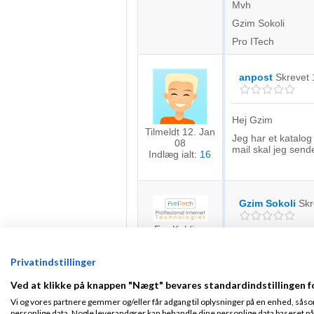
Mvh
Gzim Sokoli
Pro ITech
anpost
Skrevet
Hej Gzim
Tilmeldt 12. Jan
Jeg har et katalog 
08
mail skal jeg sende
Indlæg ialt:
16
Gzim Sokoli
Skr
Fra Kolding
Tilmeldt 12. Feb
Hej,
11
Privatindstillinger
Indlæg ialt:
34
Du kan bare sende
/Gzim
Ved at klikke på knappen "Nægt" bevares standardindstillingen f
Vi og vores partnere gemmer og/eller får adgang til oplysninger på en enhed, såso
personlige data. Nogle leverandører kan behandle dine personlige data baseret på 