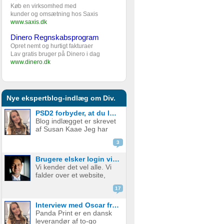
Køb en virksomhed med
kunder og omsætning hos Saxis
www.saxis.dk
Dinero Regnskabsprogram
Opret nemt og hurtigt fakturaer
Lav gratis bruger på Dinero i dag
www.dinero.dk
Nye ekspertblog-indlæg om Div.
PSD2 forbyder, at du lægger kortgebyret ud til dine kunder fra 1. januar 2018
Blog indlægget er skrevet
af Susan Kaae Jeg har
arbejdet med eCommerce
3
siden 2000 og med online
betalinger siden 2006, i
Brugere elsker login via sociale medier
stillinger med titler som
Vi kender det vel alle. Vi
Chief Product
falder over et website,
Officer/CPO, Sales
med en service eller
Director, Commercial...
17
produkt vi er
interesserede i. Vi er lige
Interview med Oscar fra Panda Print
ved at være der, lige ved
Panda Print er en dansk
at have gennemført
leverandør af to-go
signup, men hvad nu? Jeg