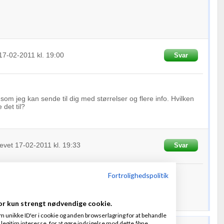
17-02-2011
kl. 19:00
Svar
som jeg kan sende til dig med størrelser og flere info. Hvilken
 det til?
evet
17-02-2011
kl. 19:33
Svar
Fortrolighedspolitik
 dem til: contact@gzimsokoli.com
or kun strengt nødvendige cookie.
m unikke ID'er i cookie og anden browserlagring for at behandle
legitim interesse, for at gøre indsigelse mod dette åbne