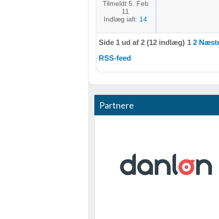
Nødvendig
Tilmeldt 5. Feb
11
Indlæg ialt:
14
Ydeevne
Side 1 ud af 2 (12 indlæg)
1
2
Næste
Funktionel
RSS-feed
Annoncering / marketing
Partnere