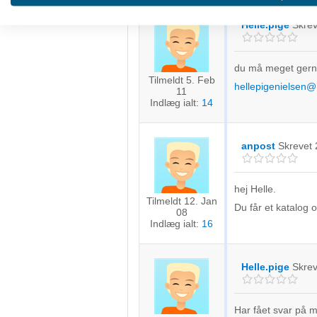
Oprette profiler for at tilpasse indhold
Helle.pige
Skre
Bruge profiler til at vælge tilpasset indhold
du må meget gerne 
Måle annonceringseffektivitet
Tilmeldt 5. Feb
hellepigenielsen@
11
Måle indholdseffektivitet
Indlæg ialt:
14
Forstå målgrupper gennem statistikker eller kombinationer af 
kilder
anpost
Skrevet
Udvikle og forbedre tjenester
hej Helle.
Bruge begrænsede oplysninger til at vælge indhold
Tilmeldt 12. Jan
Du får et katalog o
08
Indlæg ialt:
16
IAB Special Features:
Bruge præcise geografiske placeringsoplysninger
Helle.pige
Skre
Identificere enheder baseret på aktivt anmodede oplysninger
Ikke-IAB-behandlingsformål:
Har fået svar på m