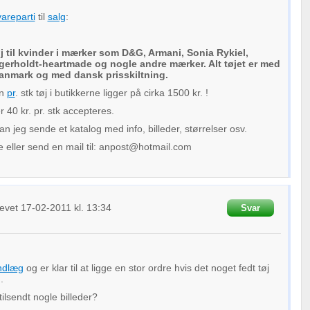
vareparti
til
salg
:
j til kvinder i mærker som D&G, Armani, Sonia Rykiel,
agerholdt-heartmade og nogle andre mærker. Alt tøjet er med
 Danmark og med dansk prisskiltning.
en
pr
. stk tøj i butikkerne ligger på cirka 1500 kr. !
 40 kr. pr. stk accepteres.
an jeg sende et katalog med info, billeder, størrelser osv.
de eller send en mail til: anpost@hotmail.com
evet
17-02-2011
kl. 13:34
Svar
ndlæg
og er klar til at ligge en stor ordre hvis det noget fedt tøj
.
tilsendt nogle billeder?