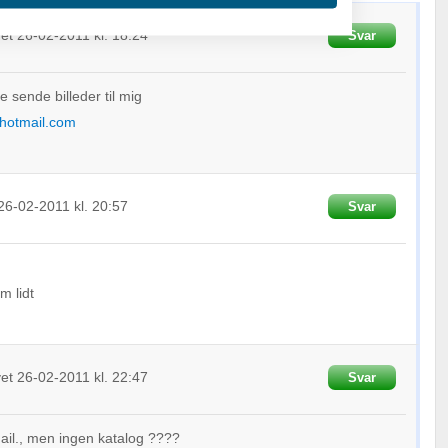
vet
26-02-2011
kl. 18:24
Svar
sende billeder til mig
hotmail.com
oplysninger fra forskellige
26-02-2011
kl. 20:57
Svar
m lidt
vet
26-02-2011
kl. 22:47
Svar
ail., men ingen katalog ????