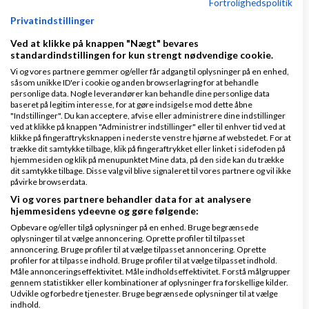
Fortrolighedspolitik
Privatindstillinger
Ved at klikke på knappen "Nægt" bevares
standardindstillingen for kun strengt nødvendige cookie.
Vi og vores partnere gemmer og/eller får adgang til oplysninger på en enhed,
såsom unikke ID'er i cookie og anden browserlagring for at behandle
personlige data. Nogle leverandører kan behandle dine personlige data
baseret på legitim interesse, for at gøre indsigelse mod dette åbne
Helle.pige
Skrevet
26-02-2011
kl. 18:24
"Indstillinger". Du kan acceptere, afvise eller administrere dine indstillinger
ved at klikke på knappen "Administrer indstillinger" eller til enhver tid ved at
klikke på fingeraftryksknappen i nederste venstre hjørne af webstedet. For at
trække dit samtykke tilbage, klik på fingeraftrykket eller linket i sidefoden på
hjemmesiden og klik på menupunktet Mine data, på den side kan du trække
dit samtykke tilbage. Disse valg vil blive signaleret til vores partnere og vil ikke
påvirke browserdata.
Vi og vores partnere behandler data for at analysere
du må meget gerne sende billeder til mig
hjemmesidens ydeevne og gøre følgende:
Opbevare og/eller tilgå oplysninger på en enhed. Bruge begrænsede
hellepigenielsen@hotmail.com
oplysninger til at vælge annoncering. Oprette profiler til tilpasset
annoncering. Bruge profiler til at vælge tilpasset annoncering. Oprette
profiler for at tilpasse indhold. Bruge profiler til at vælge tilpasset indhold.
Svar
Måle annonceringseffektivitet. Måle indholdseffektivitet. Forstå målgrupper
gennem statistikker eller kombinationer af oplysninger fra forskellige kilder.
Udvikle og forbedre tjenester. Bruge begrænsede oplysninger til at vælge
indhold.