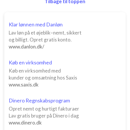
Ydeevne
Tilbage til toppen
Funktionel
Klar lønnen med Danløn
Annoncering / marketing
Lav løn på et øjeblik–nemt, sikkert
og billigt. Opret gratis konto.
www.danlon.dk/
Køb en virksomhed
Køb en virksomhed med
kunder og omsætning hos Saxis
www.saxis.dk
Dinero Regnskabsprogram
Opret nemt og hurtigt fakturaer
Lav gratis bruger på Dinero i dag
www.dinero.dk