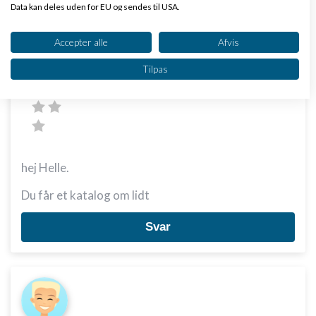
Data kan deles uden for EU og sendes til USA.
Dit samtykke og cookie gælder udelukkende for denne hjemmeside/app.
Se partnerliste (2 IAB-leverandører)
Accepter alle
Afvis
Vi bruger dine data til følgende formål:
anpost
Skrevet
26-02-2011
kl. 20:57
Tilpas
IAB's behandlingsformål:
Opbevare og/eller tilgå oplysninger på en
enhed
Bruge begrænsede oplysninger til at vælge
annoncering
hej Helle.
Oprette profiler til tilpasset annoncering
Du får et katalog om lidt
Bruge profiler til at vælge tilpasset
annoncering
Svar
Oprette profiler for at tilpasse indhold
Bruge profiler til at vælge tilpasset indhold
Måle annonceringseffektivitet