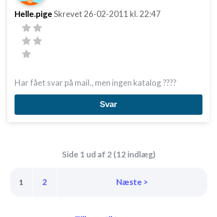
Helle.pige
Skrevet
26-02-2011
kl. 22:47
Måle indholdseffektivitet
Forstå målgrupper gennem statistikker eller
kombinationer af oplysninger fra forskellige
kilder
Udvikle og forbedre tjenester
Har fået svar på mail., men ingen katalog ????
Bruge begrænsede oplysninger til at vælge
indhold
Svar
IAB Special Features:
Bruge præcise geografiske
placeringsoplysninger
Side 1 ud af 2 (12 indlæg)
Identificere enheder baseret på aktivt
anmodede oplysninger
2
Næste >
1
Ikke-IAB-behandlingsformål:
Nødvendig