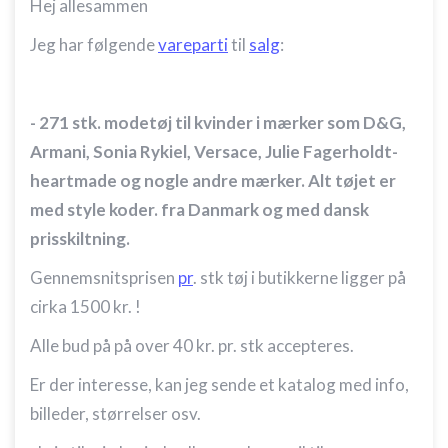
Hej allesammen
Jeg har følgende
vareparti
til
salg
:
- 271 stk. modetøj til kvinder i mærker som D&G,
Armani, Sonia Rykiel, Versace, Julie Fagerholdt-
heartmade og nogle andre mærker. Alt tøjet er
med style koder. fra Danmark og med dansk
prisskiltning.
Gennemsnitsprisen
pr
. stk tøj i butikkerne ligger på
cirka 1500 kr. !
Alle bud på på over 40 kr. pr. stk accepteres.
Er der interesse, kan jeg sende et katalog med info,
billeder, størrelser osv.