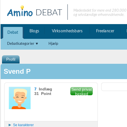
DEBAT
Mødestedet for mere end 280.000 
og selvstændige erhvervsdrivende.
Blogs
Virksomhedsbørs
Freelancer
Debat
Debatkategorier
Hjælp
Profil
Svend P
7
Indlæg
Send privat
31 Point
besked
Se karakterer