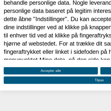
behandle personlige data. Nogle leveran
personlige data baseret på legitim intere
dette åbne "Indstillinger". Du kan accepte
dine indstillinger ved at klikke på knappen 
til enhver tid ved at klikke på fingeraftr
hjørne af webstedet. For at trække dit sa
fingeraftrykket eller linket i sidefoden p
menupunktet Mine data, på den side kan 
Disse valg vil blive signaleret til vores pa
Accepter alle
browserdata.
Tilpas
Vi og vores partnere behandler d
hjemmesidens ydeevne og gøre 
Opbevare og/eller tilgå oplysninger på 