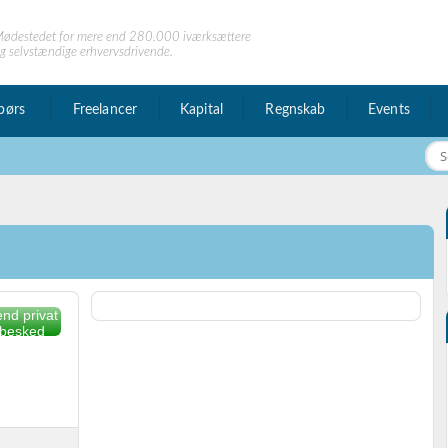
ødestedet for mere end 280.000 iværksættere
g selvstændige erhvervsdrivende.
børs
Freelancer
Kapital
Regnskab
Events
nd privat
besked