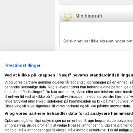
Min biografi
Solskinnet har ikke skrevet noget om 
Skæve facts om mig
Privatindstillinger
Solskinnet har ikke skrevet skæve fac
Ved at klikke på knappen "Nægt" bevares standardindstillingen
Vi og vores partnere gemmer og/eller får adgang til oplysninger på en enhed, så
Nyheder
behandle personlige data. Nogle leverandører kan behandle dine personlige data
dette åbne "Indstillinger". Du kan acceptere, afvise eller administrere dine indstil
til enhver tid ved at klikke på fingeraftryksknappen i nederste venstre hjørne af w
fingeraftrykket eller linket i sidefoden på hjemmesiden og klik på menupunktet M
Disse valg vil blive signaleret til vores partnere og vil ikke påvirke browserdata.
Gæstebog
Vi og vores partnere behandler data for at analysere hjemmes
Opbevare og/eller tilgå oplysninger på en enhed. Bruge begrænsede oplysninger ti
Ingen har endnu skrevet i Solskinne
annoncering. Bruge profiler til at vælge tilpasset annoncering. Oprette profiler for 
indhold. Måle annonceringseffektivitet. Måle indholdseffektivitet. Forstå målgrup