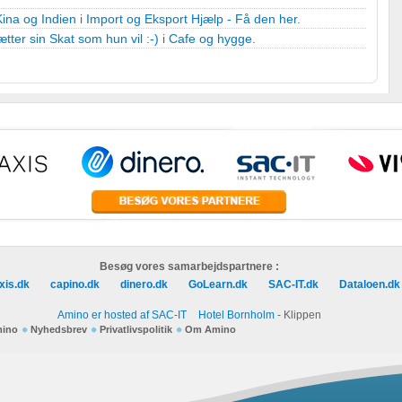
Kina og Indien
i
Import og Eksport Hjælp - Få den her
.
 oplysninger fra forskellige
tter sin Skat som hun vil :-)
i
Cafe og hygge
.
r
Besøg vores samarbejdspartnere :
xis.dk
capino.dk
dinero.dk
GoLearn.dk
SAC-IT.dk
Dataloen.dk
Amino er hosted af SAC-IT
Hotel Bornholm
- Klippen
mino
Nyhedsbrev
Privatlivspolitik
Om Amino