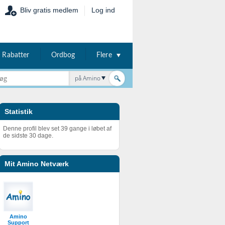
Bliv gratis medlem
Log ind
Rabatter
Ordbog
Flere
på Amino
Statistik
Denne profil blev set 39 gange i løbet af
de sidste 30 dage.
Mit Amino Netværk
Amino
Support