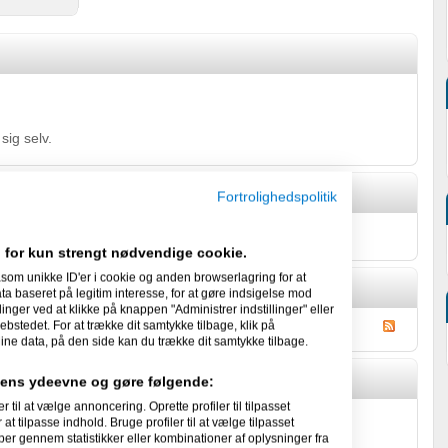
sig selv.
Fortrolighedspolitik
ts om sig selv.
 for kun strengt nødvendige cookie.
som unikke ID'er i cookie og anden browserlagring for at
 baseret på legitim interesse, for at gøre indsigelse mod
linger ved at klikke på knappen "Administrer indstillinger" eller
ebstedet. For at trække dit samtykke tilbage, klik på
ine data, på den side kan du trække dit samtykke tilbage.
idens ydeevne og gøre følgende:
l at vælge annoncering. Oprette profiler til tilpasset
t's Gæstebog
at tilpasse indhold. Bruge profiler til at vælge tilpasset
per gennem statistikker eller kombinationer af oplysninger fra