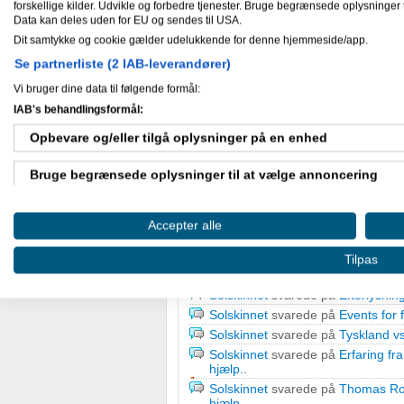
forskellige kilder. Udvikle og forbedre tjenester. Bruge begrænsede oplysninger t
Data kan deles uden for EU og sendes til USA.
Mine aktiviteter
Dit samtykke og cookie gælder udelukkende for denne hjemmeside/app.
Se partnerliste (2 IAB-leverandører)
Vi bruger dine data til følgende formål:
09-07-2010
Solskinnet
svarede på
Holder det
IAB's behandlingsformål:
Solskinnet
svarede på
Lavet lige 
Opbevare og/eller tilgå oplysninger på en enhed
Solskinnet
svarede på
Hjælp: Vor
Internet/E-business hjælp div.
.
Bruge begrænsede oplysninger til at vælge annoncering
Solskinnet
svarede på
feedback p
Solskinnet
svarede på
Tøj købes..
Oprette profiler til tilpasset annoncering
Solskinnet
svarede på
Et helt speci
Accepter alle
Solskinnet
svarede på
Et helt speci
Bruge profiler til at vælge tilpasset annoncering
Tilpas
Solskinnet
svarede på
Hvordan få
Søgemaskineoptimering (SEO) hj
Oprette profiler for at tilpasse indhold
Solskinnet
svarede på
Efterlysning
Solskinnet
svarede på
Events for 
Bruge profiler til at vælge tilpasset indhold
Solskinnet
svarede på
Tyskland v
Solskinnet
svarede på
Erfaring fr
Måle annonceringseffektivitet
hjælp.
.
Solskinnet
svarede på
Thomas Ros
Måle indholdseffektivitet
hjælp.
.