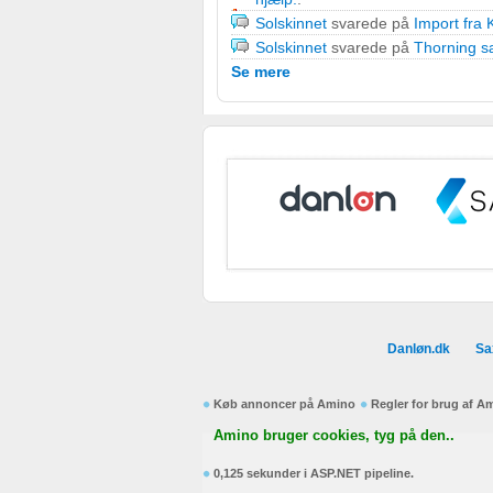
Solskinnet
svarede på
Import fra 
Forstå målgrupper gennem statistikker eller kombinationer af
Solskinnet
svarede på
Thorning sæ
kilder
Se mere
Udvikle og forbedre tjenester
Bruge begrænsede oplysninger til at vælge indhold
IAB Special Features:
Bruge præcise geografiske placeringsoplysninger
Identificere enheder baseret på aktivt anmodede oplysninge
Ikke-IAB-behandlingsformål:
Nødvendig
Danløn.dk
Sa
Ydeevne
Køb annoncer på Amino
Regler for brug af A
Funktionel
Amino bruger cookies, tyg på den..
Annoncering / marketing
0,125 sekunder i ASP.NET pipeline.