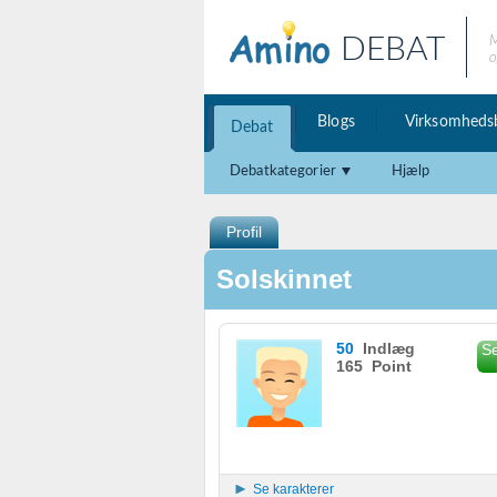
DEBAT
M
o
Blogs
Virksomheds
Debat
Debatkategorier
Hjælp
Profil
Solskinnet
50
Indlæg
Se
165 Point
Se karakterer