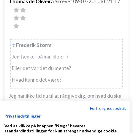
Thomas de Oliveira
Skrevet
09-07-2010
kl. 21:17
Frederik Storm:
Jeg tænker på min blog :-)
Eller det var det du mente?
Hvad kunne det være?
Jeg har ikke tid nu til at rådgive dig, om hvad du skal
bruge din tid på, men du er altid velkommen til at
Fortrolighedspolitik
kontakte mig enten via PB eller mail, hvis du har
Privatindstillinger
spørgsmål eller ideer. Til at starte med kan jeg
Ved at klikke på knappen "Nægt" bevares
anbefale at du høre denne
1 time og 15 minutter
standardindstillingen for kun strengt nødvendige cookie.