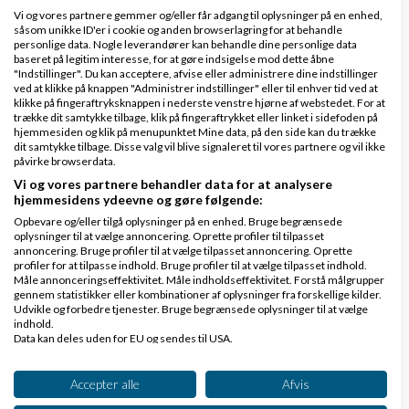
Vi og vores partnere gemmer og/eller får adgang til oplysninger på en enhed,
lange samtale med Thomas Rosenstand
.
såsom unikke ID'er i cookie og anden browserlagring for at behandle
personlige data. Nogle leverandører kan behandle dine personlige data
Svar
baseret på legitim interesse, for at gøre indsigelse mod dette åbne
"Indstillinger". Du kan acceptere, afvise eller administrere dine indstillinger
ved at klikke på knappen "Administrer indstillinger" eller til enhver tid ved at
klikke på fingeraftryksknappen i nederste venstre hjørne af webstedet. For at
trække dit samtykke tilbage, klik på fingeraftrykket eller linket i sidefoden på
hjemmesiden og klik på menupunktet Mine data, på den side kan du trække
dit samtykke tilbage. Disse valg vil blive signaleret til vores partnere og vil ikke
påvirke browserdata.
Vi og vores partnere behandler data for at analysere
Slettet Bruger
Skrevet
09-07-2010
kl. 21:22
hjemmesidens ydeevne og gøre følgende:
Gennemsnit
5,0
stjerner givet af
3
Opbevare og/eller tilgå oplysninger på en enhed. Bruge begrænsede
oplysninger til at vælge annoncering. Oprette profiler til tilpasset
person
annoncering. Bruge profiler til at vælge tilpasset annoncering. Oprette
profiler for at tilpasse indhold. Bruge profiler til at vælge tilpasset indhold.
Måle annonceringseffektivitet. Måle indholdseffektivitet. Forstå målgrupper
gennem statistikker eller kombinationer af oplysninger fra forskellige kilder.
Udvikle og forbedre tjenester. Bruge begrænsede oplysninger til at vælge
indhold.
Thomas De Oliveira:
Data kan deles uden for EU og sendes til USA.
Jeg synes ikke dine skribent evner er særlig gode,
Dit samtykke og cookie gælder udelukkende for denne hjemmeside/app.
Se partnerliste (2 IAB-leverandører)
Accepter alle
Afvis
sæt fokus på noget andet og brug tiden på det :-)
Vi bruger dine data til følgende formål: