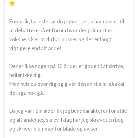
kombinationer af oplysninger fra forskellige
kilder
Udvikle og forbedre tjenester
Frederik, bare det at du prøver og du har nosser til
at debattere på et forum hvor der primært er
Bruge begrænsede oplysninger til at vælge
indhold
voksne, viser at du har nosser og det er langt
IAB Special Features:
vigtigere end alt andet.
Bruge præcise geografiske
placeringsoplysninger
Der er ikke nogen på 13 år der er gode til at skrive,
Identificere enheder baseret på aktivt
heller ikke dig.
anmodede oplysninger
Men hvis du øver dig og giver den en skalle, så skal
Ikke-IAB-behandlingsformål:
det sgu nok gå.
Nødvendig
Da jeg var i din alder fik jeg bundkarakterer for stile
Ydeevne
og alt andet jeg skrev. I dag har jeg skrevet en bog
Funktionel
og skriver klummer for blade og aviser.
Annoncering / marketing