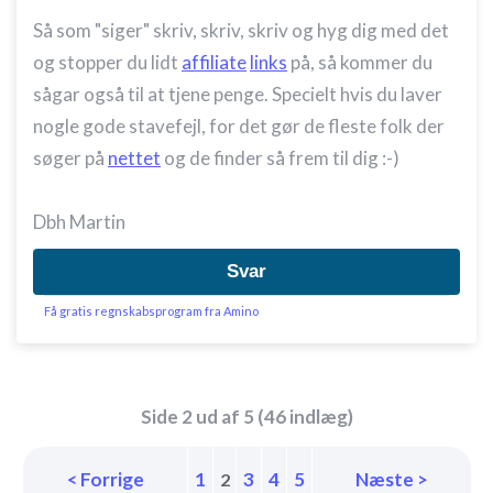
Så som "siger" skriv, skriv, skriv og hyg dig med det
og stopper du lidt
affiliate
links
på, så kommer du
sågar også til at tjene penge. Specielt hvis du laver
nogle gode stavefejl, for det gør de fleste folk der
søger på
nettet
og de finder så frem til dig :-)
Dbh Martin
Svar
Få gratis regnskabsprogram fra Amino
Side 2 ud af 5 (46 indlæg)
< Forrige
1
3
4
5
Næste >
2