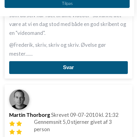
Tilpas
Hvis du nu gav ham samme opmuntring til at skrive,
IAB's behandlingsformål:
som du selv har fået til dine videoer -så kunne det
Opbevare og/eller tilgå oplysninger på en
enhed
være at vi en dag stod med både en god skribent og
en "videomand".
Bruge begrænsede oplysninger til at vælge
annoncering
@Frederik, skriv, skriv og skriv. Øvelse gør
Oprette profiler til tilpasset annoncering
mester......
Bruge profiler til at vælge tilpasset
Svar
annoncering
Oprette profiler for at tilpasse indhold
Bruge profiler til at vælge tilpasset indhold
Måle annonceringseffektivitet
Martin Thorborg
Skrevet
09-07-2010
kl. 21:32
Måle indholdseffektivitet
Gennemsnit
5,0
stjerner givet af
3
person
Forstå målgrupper gennem statistikker eller