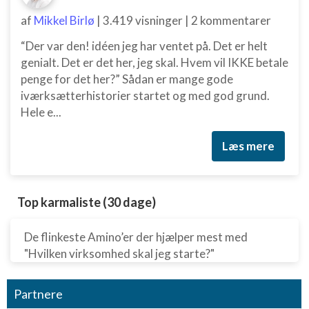
af
Mikkel Birlø
|
3.419 visninger
|
2 kommentarer
Måle annonceringseffektivitet
“Der var den! idéen jeg har ventet på. Det er helt
Måle indholdseffektivitet
genialt. Det er det her, jeg skal. Hvem vil IKKE betale
Forstå målgrupper gennem statistikker eller
penge for det her?” Sådan er mange gode
kombinationer af oplysninger fra forskellige
iværksætterhistorier startet og med god grund.
kilder
Hele e...
Udvikle og forbedre tjenester
Læs mere
Bruge begrænsede oplysninger til at vælge
indhold
IAB Special Features:
Top karmaliste (30 dage)
Bruge præcise geografiske
placeringsoplysninger
De flinkeste Amino’er der hjælper mest med
"Hvilken virksomhed skal jeg starte?"
Identificere enheder baseret på aktivt
anmodede oplysninger
Ikke-IAB-behandlingsformål:
Partnere