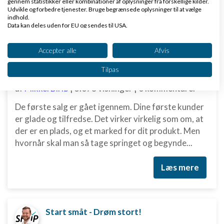
gennem statistikker eller kombinationer af oplysninger fra forskellige kilder.
Udvikle og forbedre tjenester. Bruge begrænsede oplysninger til at vælge
Læs mere
indhold.
Data kan deles uden for EU og sendes til USA.
Dit samtykke og cookie gælder udelukkende for denne hjemmeside/app.
Se partnerliste (2 IAB-leverandører)
Accepter alle
Afvis
Skal den 'lille' iværksætter bruge penge på digital marketing?
Vi bruger dine data til følgende formål:
Tilpas
IAB's behandlingsformål:
af
Mikkel Birlø
|
3.078 visninger
|
0 kommentarer
Opbevare og/eller tilgå oplysninger på en
enhed
De første salg er gået igennem. Dine første kunder
er glade og tilfredse. Det virker virkelig som om, at
Bruge begrænsede oplysninger til at vælge
annoncering
der er en plads, og et marked for dit produkt. Men
hvornår skal man så tage springet og begynde...
Oprette profiler til tilpasset annoncering
Læs mere
Bruge profiler til at vælge tilpasset
annoncering
Oprette profiler for at tilpasse indhold
Start småt - Drøm stort!
Bruge profiler til at vælge tilpasset indhold