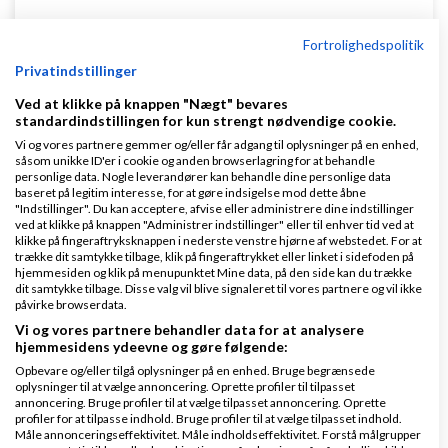
Dinero Regnskabsprogram
Fortrolighedspolitik
Opret nemt og hurtigt fakturaer
Privatindstillinger
Lav gratis bruger på Dinero i dag
www.dinero.dk
Ved at klikke på knappen "Nægt" bevares
standardindstillingen for kun strengt nødvendige cookie.
Vi og vores partnere gemmer og/eller får adgang til oplysninger på en enhed,
såsom unikke ID'er i cookie og anden browserlagring for at behandle
personlige data. Nogle leverandører kan behandle dine personlige data
Nye ekspertblog-indlæg om Start af virksomhed
baseret på legitim interesse, for at gøre indsigelse mod dette åbne
"Indstillinger". Du kan acceptere, afvise eller administrere dine indstillinger
ved at klikke på knappen "Administrer indstillinger" eller til enhver tid ved at
klikke på fingeraftryksknappen i nederste venstre hjørne af webstedet. For at
Hvordan holder man gejsten oppe som ny iværksætter?
trække dit samtykke tilbage, klik på fingeraftrykket eller linket i sidefoden på
hjemmesiden og klik på menupunktet Mine data, på den side kan du trække
dit samtykke tilbage. Disse valg vil blive signaleret til vores partnere og vil ikke
af
Mikkel Birlø
|
3.492 visninger
|
2 kommentarer
påvirke browserdata.
Vi og vores partnere behandler data for at analysere
At være ny iværksætter kan være en både
hjemmesidens ydeevne og gøre følgende:
spændende og udfordrende rejse. Den frihed og
Opbevare og/eller tilgå oplysninger på en enhed. Bruge begrænsede
kreativitet, som følger med at starte egen
oplysninger til at vælge annoncering. Oprette profiler til tilpasset
annoncering. Bruge profiler til at vælge tilpasset annoncering. Oprette
virksomhed, er det som mange jagter, men samtidig
profiler for at tilpasse indhold. Bruge profiler til at vælge tilpasset indhold.
er der også mange bar...
Måle annonceringseffektivitet. Måle indholdseffektivitet. Forstå målgrupper