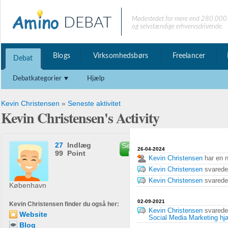
DEBAT
Mødestedet for mere end 280.000 
og selvstændige erhvervsdrivende.
Blogs
Virksomhedsbørs
Freelancer
Debat
Debatkategorier
Hjælp
Kevin Christensen
»
Seneste aktivitet
Kevin Christensen's Activity
27
Indlæg
Send privat
26-04-2024
99 Point
besked
Kevin Christensen
har en n
Kevin Christensen
svared
Kevin Christensen
svared
København
02-09-2021
Kevin Christensen finder du også her:
Kevin Christensen
svared
Website
Social Media Marketing hj
Blog