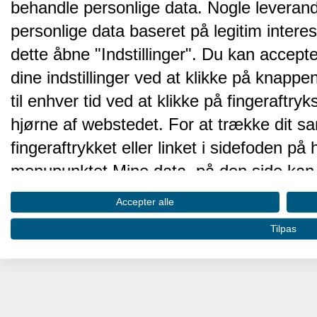
behandle personlige data. Nogle leveran
personlige data baseret på legitim intere
dette åbne "Indstillinger". Du kan accepte
dine indstillinger ved at klikke på knappen 
til enhver tid ved at klikke på fingeraftr
hjørne af webstedet. For at trække dit sa
fingeraftrykket eller linket i sidefoden p
menupunktet Mine data, på den side kan 
Disse valg vil blive signaleret til vores pa
Accepter alle
browserdata.
Tilpas
Vi og vores partnere behandler d
hjemmesidens ydeevne og gøre 
Opbevare og/eller tilgå oplysninger på 