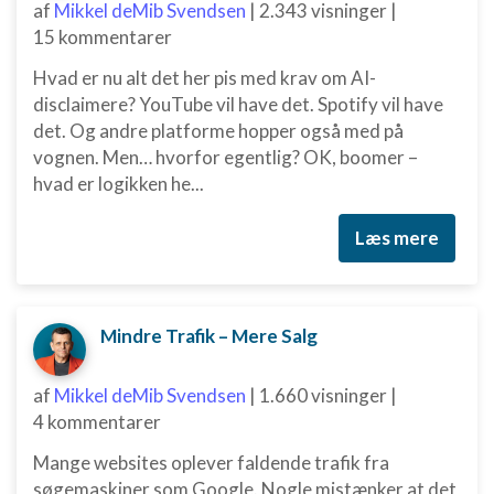
af
Mikkel deMib Svendsen
|
2.343 visninger
|
15 kommentarer
Hvad er nu alt det her pis med krav om AI-
disclaimere? YouTube vil have det. Spotify vil have
det. Og andre platforme hopper også med på
vognen. Men… hvorfor egentlig? OK, boomer –
hvad er logikken he...
Læs mere
Mindre Trafik – Mere Salg
af
Mikkel deMib Svendsen
|
1.660 visninger
|
4 kommentarer
Mange websites oplever faldende trafik fra
søgemaskiner som Google. Nogle mistænker at det