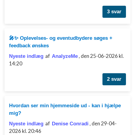
indhold
3 svar
IAB Special Features:
Bruge præcise geografiske
placeringsoplysninger
🎤✨ Oplevelses- og eventudbydere søges +
Identificere enheder baseret på aktivt
anmodede oplysninger
feedback ønskes
Ikke-IAB-behandlingsformål:
af
,
den 25-06-2026 kl.
Nyeste indlæg
AnalyzeMe
14:20
Nødvendig
Ydeevne
2 svar
Funktionel
Annoncering / marketing
Hvordan ser min hjemmeside ud - kan i hjælpe
mig?
af
,
den 29-04-
Nyeste indlæg
Denise Conradi
2026 kl. 20:46