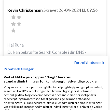
Kevin Christensen
Skrevet
26-04-2024
kl. 09:56
Hej Rune
Du kan bekræfte Search Console i din DNS-
opsætning:
Fortrolighedspolitik
https://support.google.com/webmasters/answer/9
Privatindstillinger
008080?hl=en#zippy=%2Cdomain-name-provider
Ved at klikke på knappen "Nægt" bevares
standardindstillingen for kun strengt nødvendige cookie.
Vi og vores partnere gemmer og/eller får adgang til oplysninger på en enhed,
Næste problem er nok, at der ikke er nogen der
såsom unikke ID'er i cookie og anden browserlagring for at behandle
søger efter siden med dit navn.
personlige data. Nogle leverandører kan behandle dine personlige data
baseret på legitim interesse, for at gøre indsigelse mod dette åbne
"Indstillinger". Du kan acceptere, afvise eller administrere dine indstillinger
ved at klikke på knappen "Administrer indstillinger" eller til enhver tid ved at
Hvis du ikke er super skarp til SEO og ikke vil betale