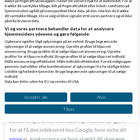
klikke på fingeraftryksknappen i nederste venstre hjørne af webstedet. For at
trække dit samtykke tilbage, klik på fingeraftrykket eller linket i sidefoden på
dig fra det, så overvej måske Google Ads.
hjemmesiden og klik på menupunktet Mine data, på den side kan du trække
dit samtykke tilbage. Disse valg vil blive signaleret til vores partnere og vil ikke
påvirke browserdata.
Svar
Vi og vores partnere behandler data for at analysere
hjemmesidens ydeevne og gøre følgende:
Opbevare og/eller tilgå oplysninger på en enhed. Bruge begrænsede
oplysninger til at vælge annoncering. Oprette profiler til tilpasset
annoncering. Bruge profiler til at vælge tilpasset annoncering. Oprette
profiler for at tilpasse indhold. Bruge profiler til at vælge tilpasset indhold.
Måle annonceringseffektivitet. Måle indholdseffektivitet. Forstå målgrupper
gennem statistikker eller kombinationer af oplysninger fra forskellige kilder.
Magicweb
Skrevet
11-03-2025
kl. 12:18
Udvikle og forbedre tjenester. Bruge begrænsede oplysninger til at vælge
indhold.
Data kan deles uden for EU og sendes til USA.
Dit samtykke og cookie gælder udelukkende for denne hjemmeside/app.
Se partnerliste (2 IAB-leverandører)
Accepter alle
Afvis
Vi bruger dine data til følgende formål:
Tilpas
Det har ikke rigtigt noget med One.com's website
IAB's behandlingsformål:
builder at gøre, mere din SEO og hvad du har gjort
Opbevare og/eller tilgå oplysninger på en
enhed
for at få den indekseret hos Google, hvor niche dit
emne
er, konkurrence og hvor stærkt dit domæne