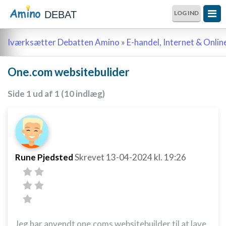
DEBAT
LOG IND
Iværksætter Debatten Amino
»
E-handel, Internet & Onli
One.com websitebulider
Side 1 ud af 1 (10 indlæg)
Rune Pjedsted
Skrevet
13-04-2024
kl. 19:26
Jeg har anvendt one.coms websitebuilder til at lave