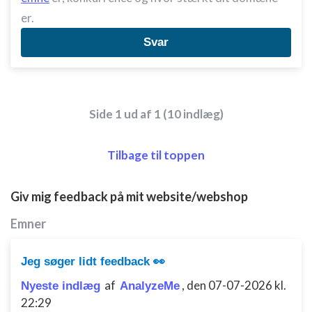
Bruge begrænsede oplysninger til at vælge
annoncering
er.
Oprette profiler til tilpasset annoncering
Svar
Bruge profiler til at vælge tilpasset
annoncering
Oprette profiler for at tilpasse indhold
Side 1 ud af 1 (10 indlæg)
Bruge profiler til at vælge tilpasset indhold
Tilbage til toppen
Måle annonceringseffektivitet
Giv mig feedback på mit website/webshop
Måle indholdseffektivitet
Emner
Forstå målgrupper gennem statistikker eller
kombinationer af oplysninger fra forskellige
kilder
Jeg søger lidt feedback 👀
Udvikle og forbedre tjenester
af
,
den 07-07-2026 kl.
Nyeste indlæg
AnalyzeMe
22:29
Bruge begrænsede oplysninger til at vælge