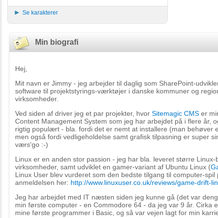
Se karakterer
Min biografi
Hej,
Mit navn er Jimmy - jeg arbejder til daglig som SharePoint-udvikle
software til projektstyrings-værktøjer i danske kommuner og regi
virksomheder.
Ved siden af driver jeg et par projekter, hvor
Sitemagic CMS
er min
Content Management System som jeg har arbejdet på i flere år, o
rigtig populært - bla. fordi det er nemt at installere (man behøve
men også fordi vedligeholdelse samt grafisk tilpasning er super simp
værs'go :-)
Linux er en anden stor passion - jeg har bla. leveret større Linux-
virksomheder, samt udviklet en gamer-variant af Ubuntu Linux (
Ga
Linux User blev vurderet som den bedste tilgang til computer-spi
anmeldelsen her:
http://www.linuxuser.co.uk/reviews/game-drift-li
Jeg har arbejdet med IT næsten siden jeg kunne gå (det var deng
min første computer - en Commodore 64 - da jeg var 9 år. Cirka e
mine første programmer i Basic, og så var vejen lagt for min karri