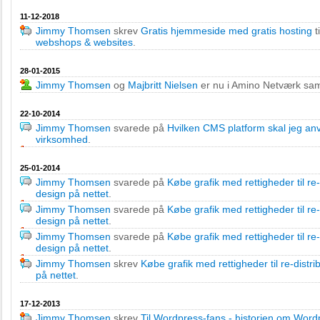
11-12-2018
Jimmy Thomsen
skrev
Gratis hjemmeside med gratis hosting
t
webshops & websites
.
28-01-2015
Jimmy Thomsen
og
Majbritt Nielsen
er nu i Amino Netværk s
22-10-2014
Jimmy Thomsen
svarede på
Hvilken CMS platform skal jeg a
virksomhed
.
25-01-2014
Jimmy Thomsen
svarede på
Købe grafik med rettigheder til re-
design på nettet
.
Jimmy Thomsen
svarede på
Købe grafik med rettigheder til re-
design på nettet
.
Jimmy Thomsen
svarede på
Købe grafik med rettigheder til re-
design på nettet
.
Jimmy Thomsen
skrev
Købe grafik med rettigheder til re-distri
på nettet
.
17-12-2013
Jimmy Thomsen
skrev
Til Wordpress-fans - historien om Word