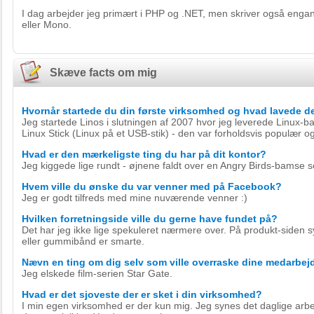
I dag arbejder jeg primært i PHP og .NET, men skriver også engan
eller Mono.
Skæve facts om mig
Hvornår startede du din første virksomhed og hvad lavede d
Jeg startede Linos i slutningen af 2007 hvor jeg leverede Linux-ba
Linux Stick (Linux på et USB-stik) - den var forholdsvis populær og 
Hvad er den mærkeligste ting du har på dit kontor?
Jeg kiggede lige rundt - øjnene faldt over en Angry Birds-bamse s
Hvem ville du ønske du var venner med på Facebook?
Jeg er godt tilfreds med mine nuværende venner :)
Hvilken forretningside ville du gerne have fundet på?
Det har jeg ikke lige spekuleret nærmere over. På produkt-siden s
eller gummibånd er smarte.
Nævn en ting om dig selv som ville overraske dine medarbej
Jeg elskede film-serien Star Gate.
Hvad er det sjoveste der er sket i din virksomhed?
I min egen virksomhed er der kun mig. Jeg synes det daglige arb