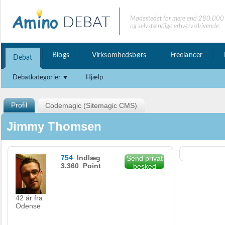
DEBAT
Mødestedet for mere end 280.000 
og selvstændige erhvervsdrivende.
Blogs
Virksomhedsbørs
Freelancer
Debat
Debatkategorier
Hjælp
Profil
Codemagic (Sitemagic CMS)
Jimmy Thomsen
754
Indlæg
Send privat
3.360 Point
besked
42 år fra
Odense