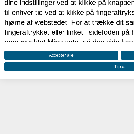
dine indstillinger ved at klikke på knappen 
til enhver tid ved at klikke på fingeraftr
hjørne af webstedet. For at trække dit sa
fingeraftrykket eller linket i sidefoden p
menupunktet Mine data, på den side kan 
Disse valg vil blive signaleret til vores pa
Accepter alle
browserdata.
Tilpas
Vi og vores partnere behandler d
hjemmesidens ydeevne og gøre 
Opbevare og/eller tilgå oplysninger på 
oplysninger til at vælge annoncering. Oprett
annoncering. Bruge profiler til at vælge t
profiler for at tilpasse indhold. Bruge profi