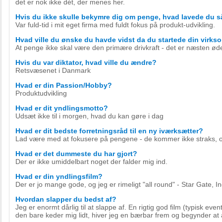
det er nok ikke dét, der menes her.
Hvis du ikke skulle bekymre dig om penge, hvad lavede du 
Var fuld-tid i mit eget firma med fuldt fokus på produkt-udvikling.
Hvad ville du ønske du havde vidst da du startede din virk
At penge ikke skal være den primære drivkraft - det er næsten ø
Hvis du var diktator, hvad ville du ændre?
Retsvæsenet i Danmark
Hvad er din Passion/Hobby?
Produktudvikling
Hvad er dit yndlingsmotto?
Udsæt ikke til i morgen, hvad du kan gøre i dag
Hvad er dit bedste forretningsråd til en ny iværksætter?
Lad være med at fokusere på pengene - de kommer ikke straks, og
Hvad er det dummeste du har gjort?
Der er ikke umiddelbart noget der falder mig ind.
Hvad er din yndlingsfilm?
Der er jo mange gode, og jeg er rimeligt "all round" - Star Gate, I
Hvordan slapper du bedst af?
Jeg er enormt dårlig til at slappe af. En rigtig god film (typisk event
den bare keder mig lidt, hiver jeg en bærbar frem og begynder at 