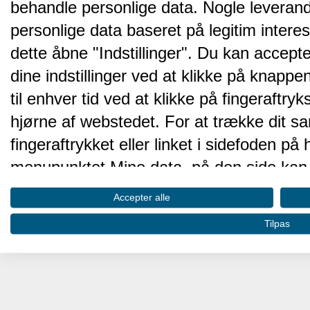
behandle personlige data. Nogle leveran
personlige data baseret på legitim intere
dette åbne "Indstillinger". Du kan accepte
dine indstillinger ved at klikke på knappen 
til enhver tid ved at klikke på fingeraftr
hjørne af webstedet. For at trække dit sa
fingeraftrykket eller linket i sidefoden p
menupunktet Mine data, på den side kan 
Disse valg vil blive signaleret til vores pa
Accepter alle
browserdata.
Tilpas
Vi og vores partnere behandler d
hjemmesidens ydeevne og gøre 
Opbevare og/eller tilgå oplysninger på 