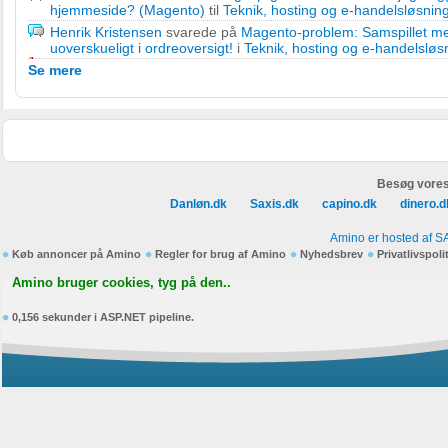
hjemmeside? (Magento)
til
Teknik, hosting og e-handelsløsnin
Henrik Kristensen
svarede på
Magento-problem: Samspillet mel
uoverskueligt i ordreoversigt!
i
Teknik, hosting og e-handelsløs
Se mere
Besøg vores
Danløn.dk
Saxis.dk
capino.dk
dinero.d
Amino er hosted af S
Køb annoncer på Amino
Regler for brug af Amino
Nyhedsbrev
Privatlivspoli
Amino bruger cookies, tyg på den..
0,156 sekunder i ASP.NET pipeline.