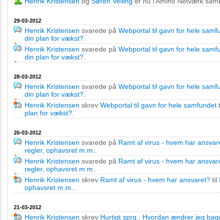
Henrik Kristensen
og
Søren Velling
er nu i Amino Netværk sa
29-03-2012
Henrik Kristensen
svarede på
Webportal til gavn for hele samf
din plan for vækst?
.
Henrik Kristensen
svarede på
Webportal til gavn for hele samf
din plan for vækst?
.
28-03-2012
Henrik Kristensen
svarede på
Webportal til gavn for hele samf
din plan for vækst?
.
Henrik Kristensen
skrev
Webportal til gavn for hele samfundet
t
plan for vækst?
.
26-03-2012
Henrik Kristensen
svarede på
Ramt af virus - hvem har ansvar
regler, ophavsret m.m.
.
Henrik Kristensen
svarede på
Ramt af virus - hvem har ansvar
regler, ophavsret m.m.
.
Henrik Kristensen
skrev
Ramt af virus - hvem har ansvaret?
til
ophavsret m.m.
.
21-03-2012
Henrik Kristensen
skrev
Hurtigt sprg.: Hvordan ændrer jeg bag