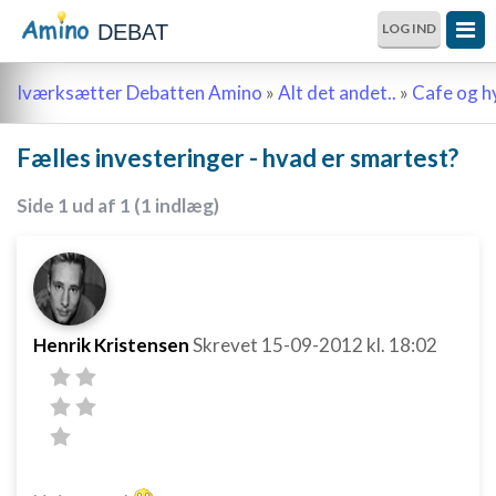
DEBAT
LOG IND
Iværksætter Debatten Amino
»
Alt det andet..
»
Cafe og 
Fælles investeringer - hvad er smartest?
Side 1 ud af 1 (1 indlæg)
Henrik Kristensen
Skrevet
15-09-2012
kl. 18:02