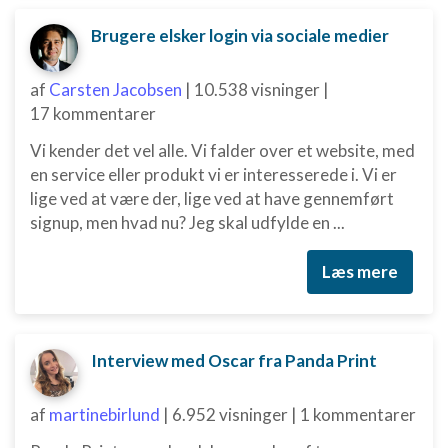
Brugere elsker login via sociale medier
Måle indholdseffektivitet
Forstå målgrupper gennem statistikker eller
af
Carsten Jacobsen
|
10.538 visninger
|
kombinationer af oplysninger fra forskellige
17 kommentarer
kilder
Vi kender det vel alle. Vi falder over et website, med
Udvikle og forbedre tjenester
en service eller produkt vi er interesserede i. Vi er
lige ved at være der, lige ved at have gennemført
Bruge begrænsede oplysninger til at vælge
indhold
signup, men hvad nu? Jeg skal udfylde en ...
IAB Special Features:
Læs mere
Bruge præcise geografiske
placeringsoplysninger
Identificere enheder baseret på aktivt
anmodede oplysninger
Interview med Oscar fra Panda Print
Ikke-IAB-behandlingsformål:
af
martinebirlund
|
6.952 visninger
|
1 kommentarer
Nødvendig