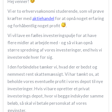
Hej venner!
Vi er to erhvervsøkonomi studerende, som vil prøve
kræfter med
aktiehandel
for at opnå noget erfaring
og forhåbentlig noget profit
.
Vi vil lave en fælles investeringspulje for at have
flere midler at arbejde med - og så vi kan opnå
større spredning af vores investeringer, end hvis vi
investerede hver for sig.
I den forbindelse tænker vi, hvad der er bedst og
nemmest rent skattemæssigt. Vi har tænkt os, at
beholde vores eventuelle profit i vores depot til nye
investeringer. Hvis vi bare opretter et privat
investerings depot, hvor vi begge indskyder samme
beløb, så skal vi betale personskat af vores
gevinster.