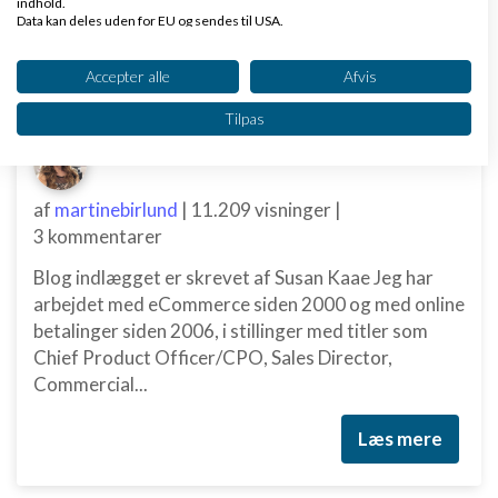
indhold.
Data kan deles uden for EU og sendes til USA.
Dit samtykke og cookie gælder udelukkende for denne hjemmeside/app.
Se partnerliste (2 IAB-leverandører)
Accepter alle
Afvis
Nye ekspertblog-indlæg om Div.
Vi bruger dine data til følgende formål:
Tilpas
IAB's behandlingsformål:
PSD2 forbyder, at du lægger kortgebyret ud til dine kunder fra 1. januar 2018
Opbevare og/eller tilgå oplysninger på en
enhed
af
martinebirlund
|
11.209 visninger
|
Bruge begrænsede oplysninger til at vælge
3 kommentarer
annoncering
Blog indlægget er skrevet af Susan Kaae Jeg har
Oprette profiler til tilpasset annoncering
arbejdet med eCommerce siden 2000 og med online
betalinger siden 2006, i stillinger med titler som
Bruge profiler til at vælge tilpasset
Chief Product Officer/CPO, Sales Director,
annoncering
Commercial...
Oprette profiler for at tilpasse indhold
Læs mere
Bruge profiler til at vælge tilpasset indhold
Måle annonceringseffektivitet