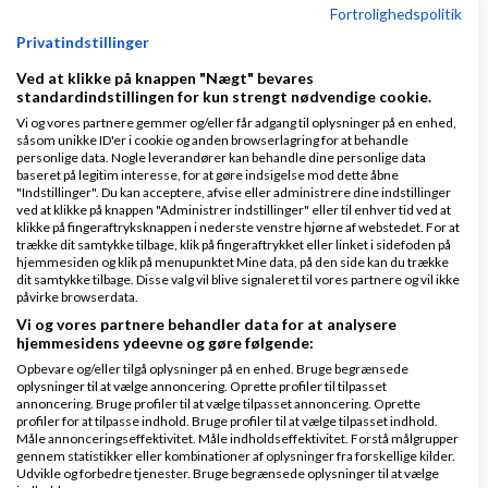
Fortrolighedspolitik
Privatindstillinger
Ved at klikke på knappen "Nægt" bevares
standardindstillingen for kun strengt nødvendige cookie.
Klar lønnen med Danløn
Vi og vores partnere gemmer og/eller får adgang til oplysninger på en enhed,
Lav løn på et øjeblik–nemt, sikkert
såsom unikke ID'er i cookie og anden browserlagring for at behandle
personlige data. Nogle leverandører kan behandle dine personlige data
og billigt. Opret gratis konto.
baseret på legitim interesse, for at gøre indsigelse mod dette åbne
www.danlon.dk/
"Indstillinger". Du kan acceptere, afvise eller administrere dine indstillinger
ved at klikke på knappen "Administrer indstillinger" eller til enhver tid ved at
klikke på fingeraftryksknappen i nederste venstre hjørne af webstedet. For at
trække dit samtykke tilbage, klik på fingeraftrykket eller linket i sidefoden på
Køb en virksomhed
hjemmesiden og klik på menupunktet Mine data, på den side kan du trække
dit samtykke tilbage. Disse valg vil blive signaleret til vores partnere og vil ikke
Køb en virksomhed med
påvirke browserdata.
kunder og omsætning hos Saxis
Vi og vores partnere behandler data for at analysere
www.saxis.dk
hjemmesidens ydeevne og gøre følgende:
Opbevare og/eller tilgå oplysninger på en enhed. Bruge begrænsede
oplysninger til at vælge annoncering. Oprette profiler til tilpasset
Dinero Regnskabsprogram
annoncering. Bruge profiler til at vælge tilpasset annoncering. Oprette
profiler for at tilpasse indhold. Bruge profiler til at vælge tilpasset indhold.
Opret nemt og hurtigt fakturaer
Måle annonceringseffektivitet. Måle indholdseffektivitet. Forstå målgrupper
Lav gratis bruger på Dinero i dag
gennem statistikker eller kombinationer af oplysninger fra forskellige kilder.
Udvikle og forbedre tjenester. Bruge begrænsede oplysninger til at vælge
www.dinero.dk