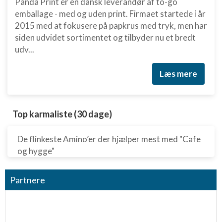
Panda Print er en dansk leverandør af to-go
Ydeevne
emballage - med og uden print. Firmaet startede i år
2015 med at fokusere på papkrus med tryk, men har
Funktionel
siden udvidet sortimentet og tilbyder nu et bredt
Annoncering / marketing
udv...
Læs mere
Top karmaliste (30 dage)
De flinkeste Amino’er der hjælper mest med "Cafe
og hygge"
Partnere