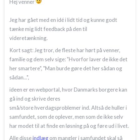
Hej venner
Jeg har gået med en idé i lidt tid og kunne godt
tænke mig lidt feedback på den til
videretænkning.
Kort sagt: Jeg tror, de fleste har hørt på venner,
familie og dem selv sige: "Hvorfor laver de ikke det
her smartere", "Man burde gøre det her sådan og
sådan...",
ideen er en webportal, hvor Danmarks borgere kan
gå ind og skrive deres
små/store hverdagsproblemer ind. Altså de huller i
samfundet, som de oplever, men som de ikke selv
har modet til at finde en løsning på og føre ud i livet.
Alle disse
indlæg
om mangler i samfundet skal så