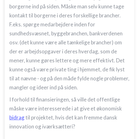
kombinationer af oplysninger fra forskellige
borgerne ind på siden. Måske man selv kunne tage
kilder
kontakt til borgerne i deres forskellige brancher.
Udvikle og forbedre tjenester
F.eks. spørge medarbejdere inden for
sundhedsvæsnet, byggebranchen, bankverdenen
Bruge begrænsede oplysninger til at vælge
indhold
osv. (det kunne være alle tænkelige brancher) om
der er arbejdsopgaver i deres hverdag, som de
IAB Special Features:
mener, kunne gøres lettere og mere effektivt. Det
Bruge præcise geografiske
placeringsoplysninger
kunne også være private ting i hjemmet, de fik lyst
til at nævne - og på den måde fylde nogle problemer,
Identificere enheder baseret på aktivt
anmodede oplysninger
mangler og ideer ind på siden.
Ikke-IAB-behandlingsformål:
I forhold til finansieringen, så ville det offentlige
Nødvendig
måske være interesserede i at give et økonomisk
Ydeevne
bidrag
til projektet, hvis det kan fremme dansk
innovation og iværksætteri?
Funktionel