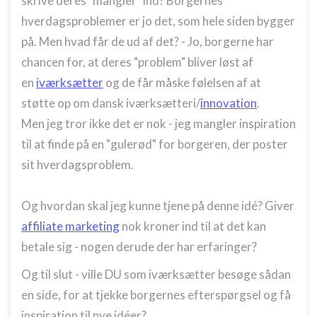
skrive deres "mangler" ind? Borgernes
hverdagsproblemer er jo det, som hele siden bygger
på. Men hvad får de ud af det? - Jo, borgerne har
chancen for, at deres "problem" bliver løst af
en
iværksætter
og de får måske følelsen af at
støtte op om dansk iværksætteri/
innovation
.
Men jeg tror ikke det er nok - jeg mangler inspiration
til at finde på en "gulerød" for borgeren, der poster
sit hverdagsproblem.
Og hvordan skal jeg kunne tjene på denne idé? Giver
affiliate marketing
nok kroner ind til at det kan
betale sig - nogen derude der har erfaringer?
Og til slut - ville DU som iværksætter besøge sådan
en side, for at tjekke borgernes efterspørgsel og få
inspiration til nye idéer?