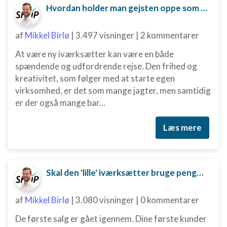
Hvordan holder man gejsten oppe som ny iværksætter?
af
Mikkel Birlø
|
3.497 visninger
|
2 kommentarer
At være ny iværksætter kan være en både
spændende og udfordrende rejse. Den frihed og
kreativitet, som følger med at starte egen
virksomhed, er det som mange jagter, men samtidig
er der også mange bar...
Læs mere
Skal den 'lille' iværksætter bruge penge på digital marketing?
af
Mikkel Birlø
|
3.080 visninger
|
0 kommentarer
De første salg er gået igennem. Dine første kunder