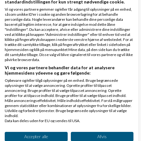
standardindstillingen for kun strengt nødvendige cookie.
Vi og vores partnere gemmer og/eller får adgang til oplysninger på en enhed,
såsom unikke ID'er i cookie og anden browserlagring for at behandle
personlige data. Nogle leverandører kan behandle dine personlige data
baseret på legitim interesse, for at gøre indsigelse mod dette åbne
Det er en dejlig idé. Jeg tror bare ikke, at du selv kan
"Indstillinger". Du kan acceptere, afvise eller administrere dine indstillinger
få borgerne til at gå derind. Med det rigtige værktøj
ved at klikke på knappen "Administrer indstillinger" eller til enhver tid ved at
klikke på fingeraftryksknappen i nederste venstre hjørne af webstedet. For at
- et funktionelt velplaceret system med indlysende
trække dit samtykke tilbage, klik på fingeraftrykket eller linket i sidefoden på
hjemmesiden og klik på menupunktet Mine data, på den side kan du trække
affordance, kan du måske få organisationer og
dit samtykke tilbage. Disse valg vil blive signaleret til vores partnere og vil ikke
påvirke browserdata.
virksomheder til at efterspørge feedback derinde
Vi og vores partnere behandler data for at analysere
under kontrollerede forhold. Når brugeren så er til
hjemmesidens ydeevne og gøre følgende:
stede på sitet og gør sig bekendt med det, kan de
Opbevare og/eller tilgå oplysninger på en enhed. Bruge begrænsede
oplysninger til at vælge annoncering. Oprette profiler til tilpasset
med den rigtige funktionalitet lade dem fylde
annoncering. Bruge profiler til at vælge tilpasset annoncering. Oprette
profiler for at tilpasse indhold. Bruge profiler til at vælge tilpasset indhold.
spanden op med samfundsmæssige
Måle annonceringseffektivitet. Måle indholdseffektivitet. Forstå målgrupper
gennem statistikker eller kombinationer af oplysninger fra forskellige kilder.
problemstillinger, som iværksættere kan være
Udvikle og forbedre tjenester. Bruge begrænsede oplysninger til at vælge
indhold.
interesserede løse.
Data kan deles uden for EU og sendes til USA.
Dit samtykke og cookie gælder udelukkende for denne hjemmeside/app.
Jeg kan se visionen, men det lyder mest som et
Se partnerliste (2 IAB-leverandører)
Accepter alle
Afvis
universitetsprojekt, fordi det er en satsning der er