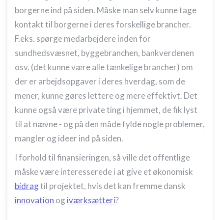
kombinationer af oplysninger fra forskellige
borgerne ind på siden. Måske man selv kunne tage
kilder
kontakt til borgerne i deres forskellige brancher.
Udvikle og forbedre tjenester
F.eks. spørge medarbejdere inden for
sundhedsvæsnet, byggebranchen, bankverdenen
Bruge begrænsede oplysninger til at vælge
indhold
osv. (det kunne være alle tænkelige brancher) om
der er arbejdsopgaver i deres hverdag, som de
IAB Special Features:
mener, kunne gøres lettere og mere effektivt. Det
Bruge præcise geografiske
placeringsoplysninger
kunne også være private ting i hjemmet, de fik lyst
til at nævne - og på den måde fylde nogle problemer,
Identificere enheder baseret på aktivt
anmodede oplysninger
mangler og ideer ind på siden.
Ikke-IAB-behandlingsformål:
I forhold til finansieringen, så ville det offentlige
Nødvendig
måske være interesserede i at give et økonomisk
Ydeevne
bidrag
til projektet, hvis det kan fremme dansk
innovation
og
iværksætteri
?
Funktionel