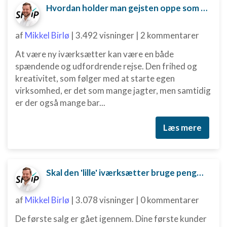
Hvordan holder man gejsten oppe som ny iværksætter?
af
Mikkel Birlø
|
3.492 visninger
|
2 kommentarer
At være ny iværksætter kan være en både
spændende og udfordrende rejse. Den frihed og
kreativitet, som følger med at starte egen
virksomhed, er det som mange jagter, men samtidig
er der også mange bar...
Læs mere
Skal den 'lille' iværksætter bruge penge på digital marketing?
af
Mikkel Birlø
|
3.078 visninger
|
0 kommentarer
De første salg er gået igennem. Dine første kunder