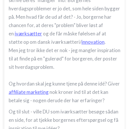
skrive deres "mangler" ind? Borgernes
hverdagsproblemer er jo det, som hele siden bygger
på. Men hvad får de ud af det? - Jo, borgerne har
chancen for, at deres "problem" bliver løst af
en
iværksætter
og de får måske følelsen af at
støtte op om dansk iværksætteri/
innovation
.
Men jeg tror ikke det er nok - jeg mangler inspiration
til at finde på en "gulerød" for borgeren, der poster
sit hverdagsproblem.
Og hvordan skal jeg kunne tjene på denne idé? Giver
affiliate marketing
nok kroner ind til at det kan
betale sig - nogen derude der har erfaringer?
Og til slut - ville DU som iværksætter besøge sådan
en side, for at tjekke borgernes efterspørgsel og få
inspiration til nye idéer?