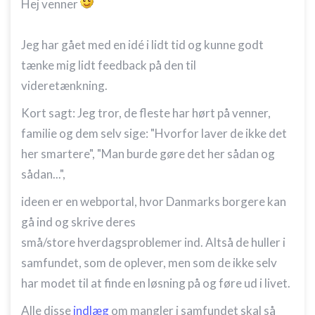
Hej venner
Jeg har gået med en idé i lidt tid og kunne godt
tænke mig lidt feedback på den til
videretænkning.
Kort sagt: Jeg tror, de fleste har hørt på venner,
familie og dem selv sige: "Hvorfor laver de ikke det
her smartere", "Man burde gøre det her sådan og
sådan...",
ideen er en webportal, hvor Danmarks borgere kan
gå ind og skrive deres
små/store hverdagsproblemer ind. Altså de huller i
samfundet, som de oplever, men som de ikke selv
har modet til at finde en løsning på og føre ud i livet.
Alle disse
indlæg
om mangler i samfundet skal så