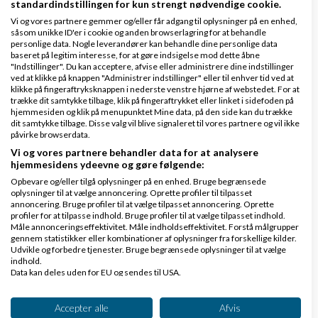
standardindstillingen for kun strengt nødvendige cookie.
Vi og vores partnere gemmer og/eller får adgang til oplysninger på en enhed,
såsom unikke ID'er i cookie og anden browserlagring for at behandle
personlige data. Nogle leverandører kan behandle dine personlige data
baseret på legitim interesse, for at gøre indsigelse mod dette åbne
Det er en dejlig idé. Jeg tror bare ikke, at du selv kan
"Indstillinger". Du kan acceptere, afvise eller administrere dine indstillinger
få borgerne til at gå derind. Med det rigtige værktøj
ved at klikke på knappen "Administrer indstillinger" eller til enhver tid ved at
klikke på fingeraftryksknappen i nederste venstre hjørne af webstedet. For at
- et funktionelt velplaceret system med indlysende
trække dit samtykke tilbage, klik på fingeraftrykket eller linket i sidefoden på
hjemmesiden og klik på menupunktet Mine data, på den side kan du trække
affordance, kan du måske få organisationer og
dit samtykke tilbage. Disse valg vil blive signaleret til vores partnere og vil ikke
påvirke browserdata.
virksomheder til at efterspørge feedback derinde
Vi og vores partnere behandler data for at analysere
under kontrollerede forhold. Når brugeren så er til
hjemmesidens ydeevne og gøre følgende:
stede på sitet og gør sig bekendt med det, kan de
Opbevare og/eller tilgå oplysninger på en enhed. Bruge begrænsede
oplysninger til at vælge annoncering. Oprette profiler til tilpasset
med den rigtige funktionalitet lade dem fylde
annoncering. Bruge profiler til at vælge tilpasset annoncering. Oprette
profiler for at tilpasse indhold. Bruge profiler til at vælge tilpasset indhold.
spanden op med samfundsmæssige
Måle annonceringseffektivitet. Måle indholdseffektivitet. Forstå målgrupper
gennem statistikker eller kombinationer af oplysninger fra forskellige kilder.
problemstillinger, som iværksættere kan være
Udvikle og forbedre tjenester. Bruge begrænsede oplysninger til at vælge
indhold.
interesserede løse.
Data kan deles uden for EU og sendes til USA.
Dit samtykke og cookie gælder udelukkende for denne hjemmeside/app.
Jeg kan se visionen, men det lyder mest som et
Se partnerliste (2 IAB-leverandører)
Accepter alle
Afvis
universitetsprojekt, fordi det er en satsning der er