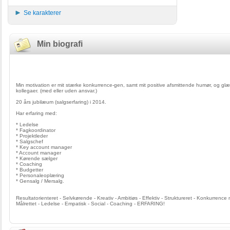
Se karakterer
Min biografi
Salgschef
Min motivation er mit stærke konkurrence-gen, samt mit positive afsmittende humør, og g
kollegaer. (med eller uden ansvar.)
20 års jubilæum (salgserfaring) i 2014.
Har erfaring med:
* Ledelse
* Fagkoordinator
* Projektleder
* Salgschef
* Key account manager
* Account manager
* Kørende sælger
* Coaching
* Budgetter
* Personaleoplæring
* Gensalg / Mersalg.
Resultatorienteret - Selvkørende - Kreativ - Ambitiøs - Effektiv - Struktureret - Konkurrence
Målrettet - Ledelse - Empatisk - Social - Coaching - ERFARING!