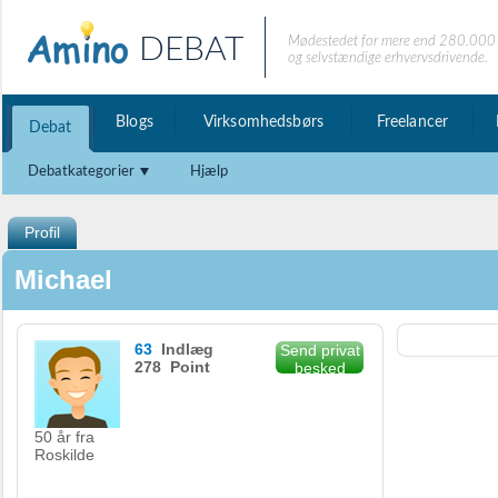
DEBAT
Mødestedet for mere end 280.000 
og selvstændige erhvervsdrivende.
Blogs
Virksomhedsbørs
Freelancer
Debat
Debatkategorier
Hjælp
Profil
Michael
63
Indlæg
Send privat
278 Point
besked
50 år fra
Roskilde