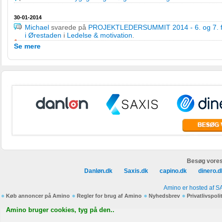
30-01-2014
Michael
svarede på
PROJEKTLEDERSUMMIT 2014 - 6. og 7. feb
i Ørestaden
i
Ledelse & motivation
.
Se mere
Besøg vores
Danløn.dk
Saxis.dk
capino.dk
dinero.d
Amino er hosted af S
Køb annoncer på Amino
Regler for brug af Amino
Nyhedsbrev
Privatlivspoli
Amino bruger cookies, tyg på den..