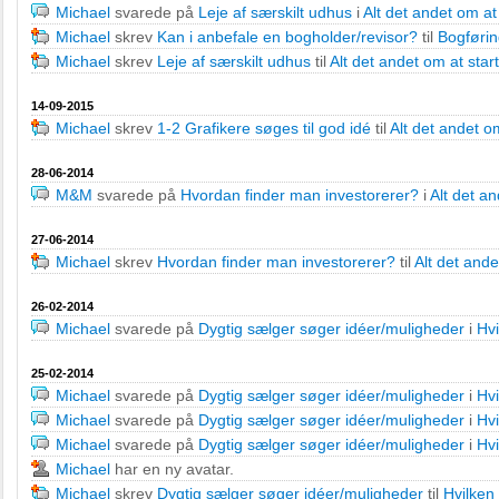
Michael
svarede på
Leje af særskilt udhus
i
Alt det andet om at
Michael
skrev
Kan i anbefale en bogholder/revisor?
til
Bogføri
Michael
skrev
Leje af særskilt udhus
til
Alt det andet om at sta
14-09-2015
Michael
skrev
1-2 Grafikere søges til god idé
til
Alt det andet o
28-06-2014
M&M
svarede på
Hvordan finder man investorerer?
i
Alt det a
27-06-2014
Michael
skrev
Hvordan finder man investorerer?
til
Alt det and
26-02-2014
Michael
svarede på
Dygtig sælger søger idéer/muligheder
i
Hvi
25-02-2014
Michael
svarede på
Dygtig sælger søger idéer/muligheder
i
Hvi
Michael
svarede på
Dygtig sælger søger idéer/muligheder
i
Hvi
Michael
svarede på
Dygtig sælger søger idéer/muligheder
i
Hvi
Michael
har en ny avatar.
Michael
skrev
Dygtig sælger søger idéer/muligheder
til
Hvilken