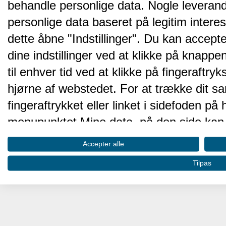
behandle personlige data. Nogle leveran
personlige data baseret på legitim intere
dette åbne "Indstillinger". Du kan accepte
dine indstillinger ved at klikke på knappen 
til enhver tid ved at klikke på fingeraftr
hjørne af webstedet. For at trække dit sa
fingeraftrykket eller linket i sidefoden p
menupunktet Mine data, på den side kan 
Disse valg vil blive signaleret til vores pa
Accepter alle
browserdata.
Tilpas
Vi og vores partnere behandler d
hjemmesidens ydeevne og gøre 
Opbevare og/eller tilgå oplysninger på 