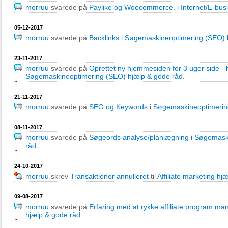
morruu
svarede på
Paylike og Woocommerce.
i
Internet/E-busi
05-12-2017
morruu
svarede på
Backlinks
i
Søgemaskineoptimering (SEO) 
23-11-2017
morruu
svarede på
Oprettet ny hjemmesiden for 3 uger side - ha
Søgemaskineoptimering (SEO) hjælp & gode råd
.
21-11-2017
morruu
svarede på
SEO og Keywords
i
Søgemaskineoptimerin
08-11-2017
morruu
svarede på
Søgeords analyse/planlægning
i
Søgemaski
råd
.
24-10-2017
morruu
skrev
Transaktioner annulleret
til
Affiliate marketing hj
09-08-2017
morruu
svarede på
Erfaring med at rykke affiliate program ma
hjælp & gode råd
.