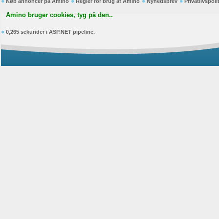
Køb annoncer på Amino
Regler for brug af Amino
Nyhedsbrev
Privatlivspoli
Amino bruger cookies, tyg på den..
0,265 sekunder i ASP.NET pipeline.