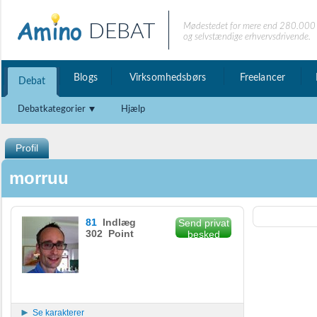
DEBAT
Mødestedet for mere end 280.000 
og selvstændige erhvervsdrivende.
Blogs
Virksomhedsbørs
Freelancer
Debat
Debatkategorier
Hjælp
Profil
morruu
81
Indlæg
Send privat
302 Point
besked
Se karakterer