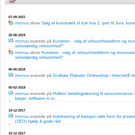
07-09-2021
morruu
skrev
Salg af kunstværk til tryk hos 2. part
til
Jura, kont
25-06-2019
morruu
svarede på
Kunstner - valg af virksomhedsform og m
selvstændig virksomhed?
.
morruu
skrev
Kunstner - valg af virksomhedsform og momssat
selvstændig virksomhed?
.
05-05-2018
morruu
svarede på
Grafiske Plakater Onlineshop
i
Internet/E-b
05-02-2018
morruu
svarede på
Hvilken betalingsløsning til woocommerce
bøger, software m.m.
.
15-12-2017
morruu
svarede på
Indeksering af kategori side frem for produ
(SEO) hjælp & gode råd
.
10-12-2017