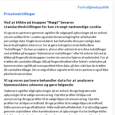
Fortrolighedspolitik
Få 3 bud på ny revisor eller bogholder helt
Privatindstillinger
gratis
Ved at klikke på knappen "Nægt" bevares
af
,
den 31-01-
Nyeste indlæg
Martin Thorborg
standardindstillingen for kun strengt nødvendige cookie.
2014 kl. 11:30
Vi og vores partnere gemmer og/eller får adgang til oplysninger på en enhed,
såsom unikke ID'er i cookie og anden browserlagring for at behandle
personlige data. Nogle leverandører kan behandle dine personlige data
0 svar
baseret på legitim interesse, for at gøre indsigelse mod dette åbne
"Indstillinger". Du kan acceptere, afvise eller administrere dine indstillinger
ved at klikke på knappen "Administrer indstillinger" eller til enhver tid ved at
klikke på fingeraftryksknappen i nederste venstre hjørne af webstedet. For at
trække dit samtykke tilbage, klik på fingeraftrykket eller linket i sidefoden på
hjemmesiden og klik på menupunktet Mine data, på den side kan du trække
Hobbyvirksomhed bundet på hænder og fødder.
dit samtykke tilbage. Disse valg vil blive signaleret til vores partnere og vil ikke
Må jeg slet ikke sælge i EU?
påvirke browserdata.
Vi og vores partnere behandler data for at analysere
af
,
den 20-06-2026 kl. 10:37
Nyeste indlæg
ME93
hjemmesidens ydeevne og gøre følgende:
Opbevare og/eller tilgå oplysninger på en enhed. Bruge begrænsede
oplysninger til at vælge annoncering. Oprette profiler til tilpasset
14 svar
annoncering. Bruge profiler til at vælge tilpasset annoncering. Oprette
profiler for at tilpasse indhold. Bruge profiler til at vælge tilpasset indhold.
Måle annonceringseffektivitet. Måle indholdseffektivitet. Forstå målgrupper
gennem statistikker eller kombinationer af oplysninger fra forskellige kilder.
1
2