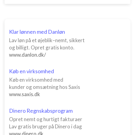
Måle annonceringseffektivitet
Måle indholdseffektivitet
Forstå målgrupper gennem statistikker eller
Klar lønnen med Danløn
kombinationer af oplysninger fra forskellige
kilder
Lav løn på et øjeblik–nemt, sikkert
og billigt. Opret gratis konto.
Udvikle og forbedre tjenester
www.danlon.dk/
Bruge begrænsede oplysninger til at vælge
indhold
Køb en virksomhed
IAB Special Features:
Køb en virksomhed med
kunder og omsætning hos Saxis
Bruge præcise geografiske
placeringsoplysninger
www.saxis.dk
Identificere enheder baseret på aktivt
Dinero Regnskabsprogram
anmodede oplysninger
Opret nemt og hurtigt fakturaer
Ikke-IAB-behandlingsformål:
Lav gratis bruger på Dinero i dag
Nødvendig
www.dinero.dk