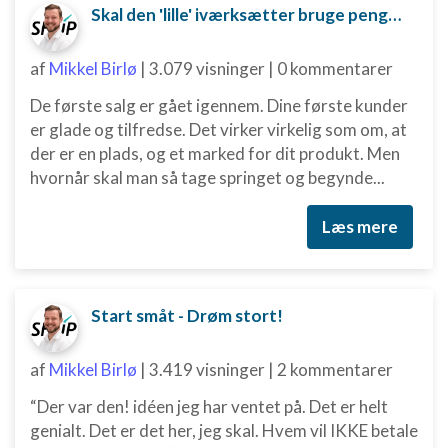
Skal den 'lille' iværksætter bruge penge på digital marketing?
af
Mikkel Birlø
|
3.079 visninger
|
0 kommentarer
De første salg er gået igennem. Dine første kunder
er glade og tilfredse. Det virker virkelig som om, at
der er en plads, og et marked for dit produkt. Men
hvornår skal man så tage springet og begynde...
Læs mere
Start småt - Drøm stort!
af
Mikkel Birlø
|
3.419 visninger
|
2 kommentarer
“Der var den! idéen jeg har ventet på. Det er helt
genialt. Det er det her, jeg skal. Hvem vil IKKE betale