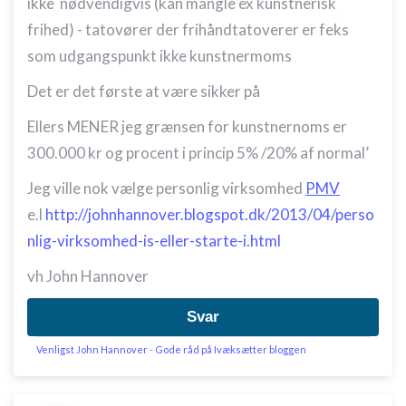
ikke nødvendigvis (kan mangle ex kunstnerisk
frihed) - tatovører der frihåndtatoverer er feks
som udgangspunkt ikke kunstnermoms
Det er det første at være sikker på
Ellers MENER jeg grænsen for kunstnernoms er
300.000 kr og procent i princip 5% /20% af normal’
Jeg ville nok vælge personlig virksomhed
PMV
e.l
http://johnhannover.blogspot.dk/2013/04/perso
nlig-virksomhed-is-eller-starte-i.html
vh John Hannover
Svar
Venligst John Hannover - Gode råd på Ivæksætter bloggen