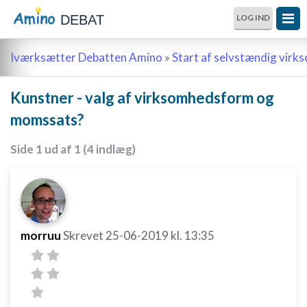
DEBAT
LOG IND
Iværksætter Debatten Amino
»
Start af selvstændig vir
Kunstner - valg af virksomhedsform og
momssats?
Side 1 ud af 1 (4 indlæg)
morruu
Skrevet
25-06-2019
kl. 13:35