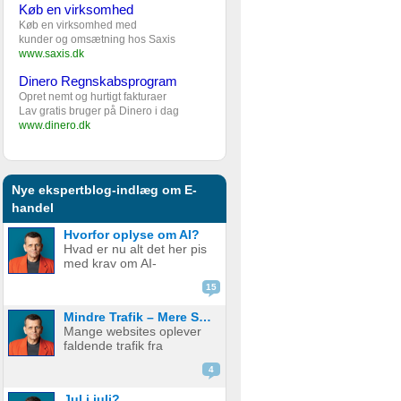
Køb en virksomhed
Køb en virksomhed med
kunder og omsætning hos Saxis
www.saxis.dk
Dinero Regnskabsprogram
Opret nemt og hurtigt fakturaer
Lav gratis bruger på Dinero i dag
www.dinero.dk
Nye ekspertblog-indlæg om E-
handel
Hvorfor oplyse om AI?
Hvad er nu alt det her pis
med krav om AI-
disclaimere? YouTube vil
15
have det. Spotify vil have
det. Og andre platforme
Mindre Trafik – Mere Salg
hopper også med på
Mange websites oplever
vognen. Men… hvorfor
faldende trafik fra
egentlig? OK, boomer –
søgemaskiner som
hvad er logikken he...
4
Google. Nogle mistænker
at det skyldes AI. Andre at
Jul i juli?