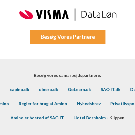
Besøg Vores Partnere
Besøg vores samarbejdspartnere:
k
capino.dk
dinero.dk
GoLearn.dk
SAC-IT.dk
Da
Amino
Regler for brug af Amino
Nyhedsbrev
Privatlivspol
Amino er hosted af SAC-IT
Hotel Bornholm
- Klippen