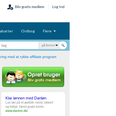
Bliv gratis medlem
Log Ind
abatter
Ordbog
Flere
på Amino
ring med at rykke affiliate program
Klar lønnen med Danløn
Lav løn på et øjeblik–nemt, sikkert
og billigt. Opret gratis konto.
www.danlon.dk/