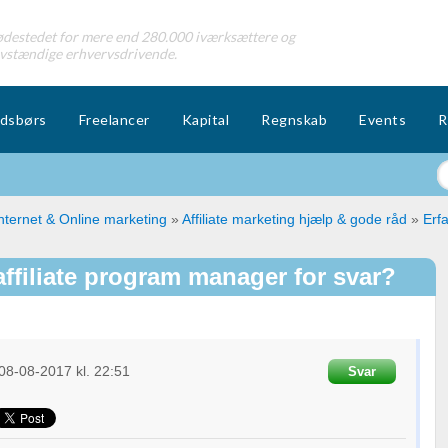
destedet for mere end 280.000 iværksættere og
lvstændige erhvervsdrivende.
dsbørs
Freelancer
Kapital
Regnskab
Events
R
nternet & Online marketing
»
Affiliate marketing hjælp & gode råd
»
Erfa
affiliate program manager for svar?
08-08-2017
kl. 22:51
Svar