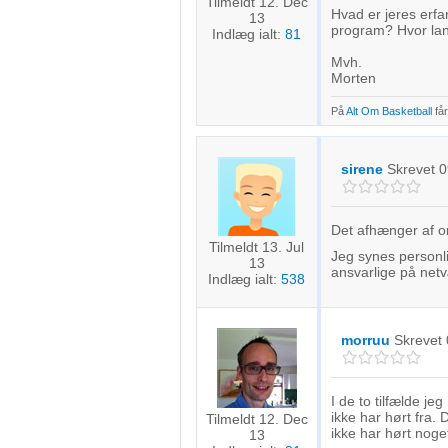
Tilmeldt 12. Dec
Hvad er jeres erfa
13
program? Hvor lang
Indlæg ialt:
81
Mvh.
Morten
På
Alt Om Basketball
får
sirene
Skrevet
0
Det afhænger af o
Tilmeldt 13. Jul
Jeg synes personli
13
ansvarlige på netv
Indlæg ialt:
538
morruu
Skrevet
I de to tilfælde j
ikke har hørt fra
Tilmeldt 12. Dec
ikke har hørt nog
13