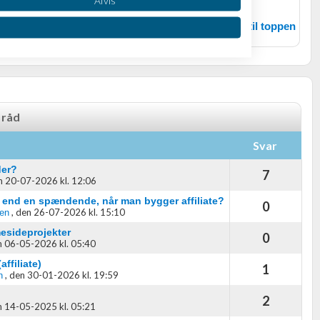
Tilbage til toppen
 råd
Svar
oplysninger fra forskellige
der?
7
n 20-07-2026 kl. 12:06
e end en spændende, når man bygger affiliate?
0
,
den 26-07-2026 kl. 15:10
en
mesideprojekter
0
 06-05-2026 kl. 05:40
ffiliate)
1
,
den 30-01-2026 kl. 19:59
n
2
 14-05-2025 kl. 05:21