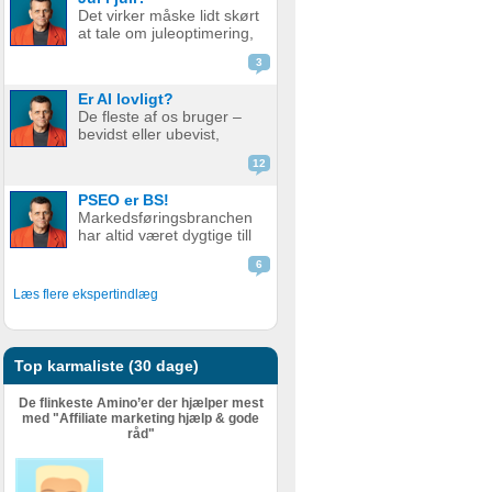
de bare ikke ranker så
Det virker måske lidt skørt
godt som før. Men er det
at tale om juleoptimering,
nu så slemt? Måske er det
mens vi stadig sveder
slet ikke så v...
3
under sommerens
hedebølge. Men der er
Er AI lovligt?
faktisk god grund til det.
De fleste af os bruger –
Alt for mange glemmer at
bevidst eller ubevist,
forberede deres website
værktøjer i dag som helt
eller web...
12
eller delvist bygger på AI.
Det er derfor relevant at
PSEO er BS!
stille spørgsmål ved, om
Markedsføringsbranchen
det er lovligt. AI er en
har altid været dygtige till
meget bred betegnelse
at pakke gammel fisk ind i
–...
6
nyt, skinnende papir.
Nogle gange lidt for
Læs flere ekspertindlæg
dygtige. Giv en støvet,
gammel strategi, eller en
metode der har fået
meget kr...
Top karmaliste (30 dage)
De flinkeste Amino’er der hjælper mest
med "Affiliate marketing hjælp & gode
råd"