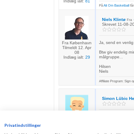
Indlæg ialt:
81
På
Alt Om Basketball
får
Niels Klintø
Fra
Skrevet
11-08-2
Ja, send en venlig
Fra København
Tilmeldt 12. Apr
Btw giv endelig min
08
målgruppe...
Indlæg ialt:
29
Hilsen
Niels
Affiliate Program: Sign 
Simon Lübic H
Telefonen er et e
om du må bruge bil
Fra Odense C
Privatindstillinger
Tilmeldt 4. Mar
Generelt kun posit
12