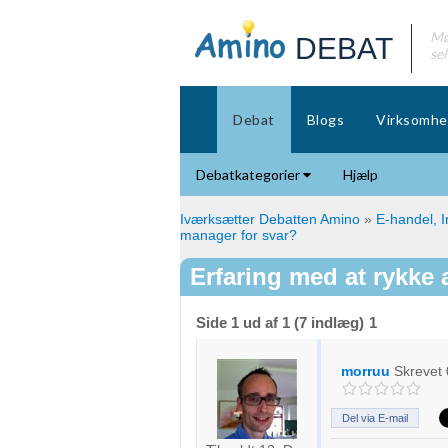
Mø
DEBAT
se
Debat
Blogs
Virksomhe
Debatkategorier
Hjælp
Iværksætter Debatten Amino
»
E-handel, I
manager for svar?
Erfaring med at rykke 
Side 1 ud af 1 (7 indlæg)
1
morruu
Skrevet
Del via E-mail