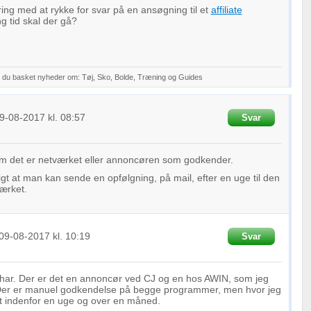
ring med at rykke for svar på en ansøgning til et
affiliate
 tid skal der gå?
 du basket nyheder om: Tøj, Sko, Bolde, Træning og Guides
9-08-2017
kl. 08:57
Svar
m det er netværket eller annoncøren som godkender.
gt at man kan sende en opfølgning, på mail, efter en uge til den
ærket.
09-08-2017
kl. 10:19
Svar
eg har. Der er det en annoncør ved CJ og en hos AWIN, som jeg
. Der er manuel godkendelse på begge programmer, men hvor jeg
et indenfor en uge og over en måned.