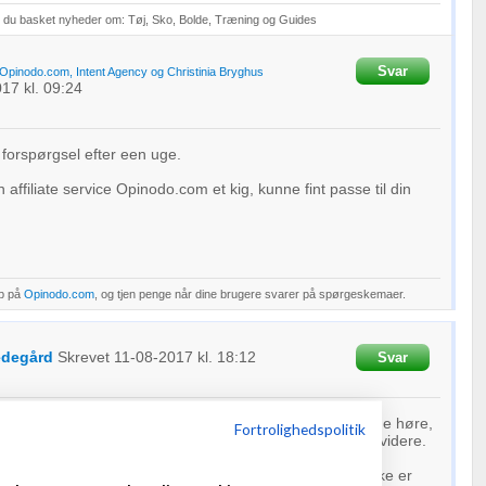
 du basket nyheder om: Tøj, Sko, Bolde, Træning og Guides
Svar
Opinodo.com, Intent Agency og Christinia Bryghus
017
kl. 09:24
 forspørgsel efter een uge.
 affiliate service Opinodo.com et kig, kunne fint passe til din
op på
Opinodo.com
, og tjen penge når dine brugere svarer på spørgeskemaer.
edegård
Skrevet
11-08-2017
kl. 18:12
Svar
ffektivt værktøj i denne sammenhæng. Så kan du også lige høre,
Fortrolighedspolitik
leder, om der mulighed for højere satser på sigt og så videre.
ive erfaringer på den front, selvom vi nørder generelt ikke er