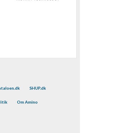
taloen.dk
SHUP.dk
itik
Om Amino