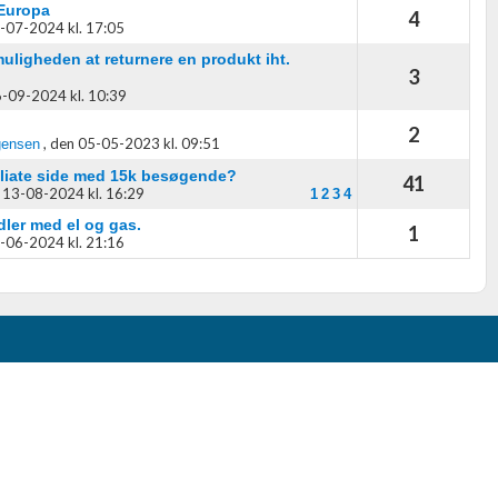
 Europa
4
-07-2024 kl. 17:05
ligheden at returnere en produkt iht.
3
-09-2024 kl. 10:39
2
,
den 05-05-2023 kl. 09:51
gensen
iliate side med 15k besøgende?
41
 13-08-2024 kl. 16:29
1
2
3
4
dler med el og gas.
1
-06-2024 kl. 21:16