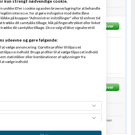
or kun strengt nødvendige cookie.
mobilen ;).
m unikke ID'er i cookie og anden browserlagring for at behandle
site til online blomsterlevering: https://arizona-flower-delivery.com
legitim interesse, for at gøre indsigelse mod dette åbne
 klikke på knappen "Administrer indstillinger" eller til enhver tid
 trække dit samtykke tilbage, klik på fingeraftrykket eller linket
vet
12-08-2017
kl. 15:50
Svar
kke dit samtykke tilbage. Disse valg vil blive signaleret til
ns ydeevne og gøre følgende:
at vælge annoncering. Oprette profiler til tilpasset
t tilpasse indhold. Bruge profiler til at vælge tilpasset indhold.
b.
em statistikker eller kombinationer af oplysninger fra
l at vælge indhold.
Svar
Opinodo.com, Intent Agency og Christinia Bryghus
017
kl. 15:47
op på
Opinodo.com
, og tjen penge når dine brugere svarer på spørgeskemaer.
Afvis