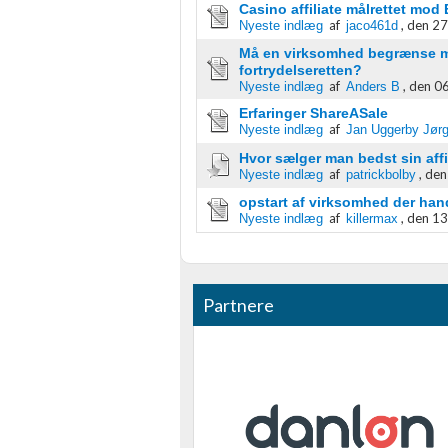
Casino affiliate målrettet mod
Ikke-IAB-behandlingsformål:
af
,
den 27
Nyeste indlæg
jaco461d
Nødvendig
Må en virksomhed begrænse mu
fortrydelseretten?
af
,
den 06
Nyeste indlæg
Anders B
Ydeevne
Erfaringer ShareASale
af
Nyeste indlæg
Jan Uggerby Jør
Funktionel
Hvor sælger man bedst sin aff
Annoncering / marketing
af
,
den
Nyeste indlæg
patrickbolby
opstart af virksomhed der han
af
,
den 13
Nyeste indlæg
killermax
Partnere