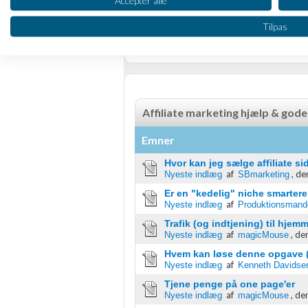
Side 1 ud af 1 (7 indlæg)
Bruge profiler til at vælge tilpasset annoncering
RSS-feed
Tilpas
Oprette profiler for at tilpasse indhold
Bruge profiler til at vælge tilpasset indhold
Måle annonceringseffektivitet
Affiliate marketing hjælp & gode
Måle indholdseffektivitet
Emner
Forstå målgrupper gennem statistikker eller kombinationer af 
Hvor kan jeg sælge affiliate si
kilder
af
,
de
Nyeste indlæg
SBmarketing
Er en "kedelig" niche smarter
Udvikle og forbedre tjenester
af
Nyeste indlæg
Produktionsmand
Trafik (og indtjening) til hjem
Bruge begrænsede oplysninger til at vælge indhold
af
,
den
Nyeste indlæg
magicMouse
IAB Special Features:
Hvem kan løse denne opgave (a
af
Nyeste indlæg
Kenneth Davidse
Bruge præcise geografiske placeringsoplysninger
Tjene penge på one page'er
af
,
den
Nyeste indlæg
magicMouse
Identificere enheder baseret på aktivt anmodede oplysninger