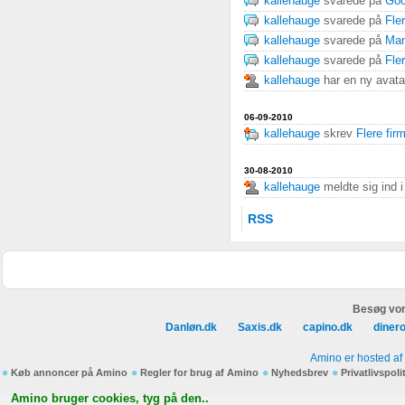
kallehauge
svarede på
Goo
kallehauge
svarede på
Fle
kallehauge
svarede på
Man
kallehauge
svarede på
Fle
kallehauge
har en ny avata
06-09-2010
kallehauge
skrev
Flere fir
30-08-2010
kallehauge
meldte sig ind 
RSS
Besøg vor
Danløn.dk
Saxis.dk
capino.dk
diner
Amino er hosted af
Køb annoncer på Amino
Regler for brug af Amino
Nyhedsbrev
Privatlivspoli
Amino bruger cookies, tyg på den..