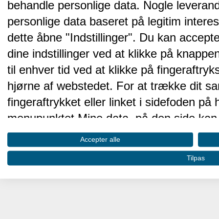
behandle personlige data. Nogle leveran
personlige data baseret på legitim intere
dette åbne "Indstillinger". Du kan accepte
dine indstillinger ved at klikke på knappen 
til enhver tid ved at klikke på fingeraftr
hjørne af webstedet. For at trække dit sa
fingeraftrykket eller linket i sidefoden p
menupunktet Mine data, på den side kan 
Disse valg vil blive signaleret til vores pa
Accepter alle
browserdata.
Tilpas
Vi og vores partnere behandler d
hjemmesidens ydeevne og gøre 
Opbevare og/eller tilgå oplysninger på 