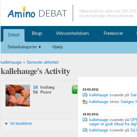
DEBAT
Mødestedet for mere end 280.000 
og selvstændige erhvervsdrivende.
Blogs
Virksomhedsbørs
Freelancer
Debat
Debatkategorier
Hjælp
kallehauge
»
Seneste aktivitet
kallehauge's Activity
16
Indlæg
Send privat
23-02-2011
56 Point
besked
kallehauge
svarede på
Sæl
kallehauge
skrev
Sælges H
16-02-2011
kallehauge
svarede på
OP
Se karakterer
søger et godt tilbud fra dig!
kallehauge
svarede på
Så 