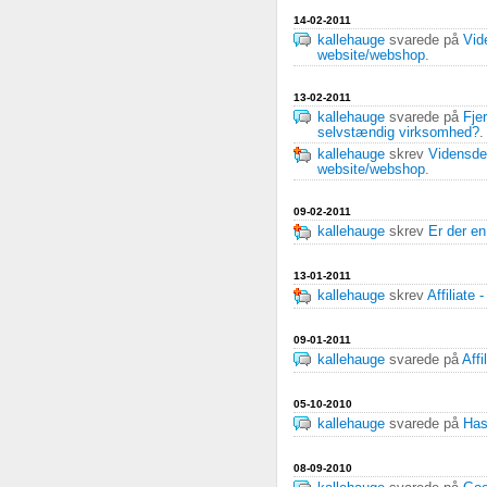
14-02-2011
kallehauge
svarede på
Vid
website/webshop
.
13-02-2011
kallehauge
svarede på
Fje
selvstændig virksomhed?
.
kallehauge
skrev
Vidensde
website/webshop
.
09-02-2011
kallehauge
skrev
Er der en
13-01-2011
kallehauge
skrev
Affiliate
09-01-2011
kallehauge
svarede på
Aff
05-10-2010
kallehauge
svarede på
Has
08-09-2010