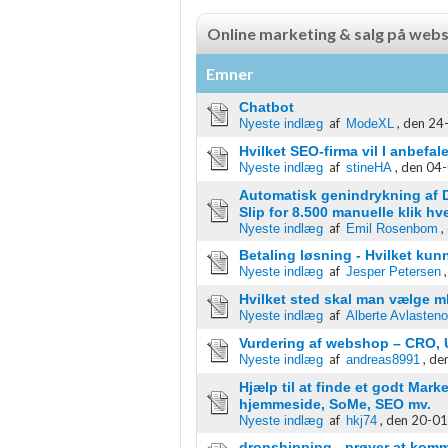
Nødvendig
Online marketing & salg på web
Ydeevne
Emner
Funktionel
Chatbot
af
,
den 24-
Annoncering / marketing
Nyeste indlæg
ModeXL
Hvilket SEO-firma vil I anbefal
af
,
den 04-
Nyeste indlæg
stineHA
Automatisk genindrykning af D
Slip for 8.500 manuelle klik h
af
,
Nyeste indlæg
Emil Rosenbom
Betaling løsning - Hvilket ku
af
Nyeste indlæg
Jesper Petersen
Hvilket sted skal man vælge 
af
Nyeste indlæg
Alberte Avlasten
Vurdering af webshop – CRO, U
af
,
den
Nyeste indlæg
andreas8991
Hjælp til at finde et godt Mar
hjemmeside, SoMe, SEO mv.
af
,
den 20-01
Nyeste indlæg
hkj74
dropshipping - prøver at kom