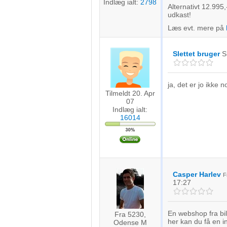
Indlæg ialt:
2798
Alternativt 12.995,-
udkast!
Læs evt. mere på
Slettet bruger
S
ja, det er jo ikke 
Tilmeldt 20. Apr
07
Indlæg ialt:
16014
Casper Harlev
F
17:27
En webshop fra bil
Fra 5230,
her kan du få en in
Odense M