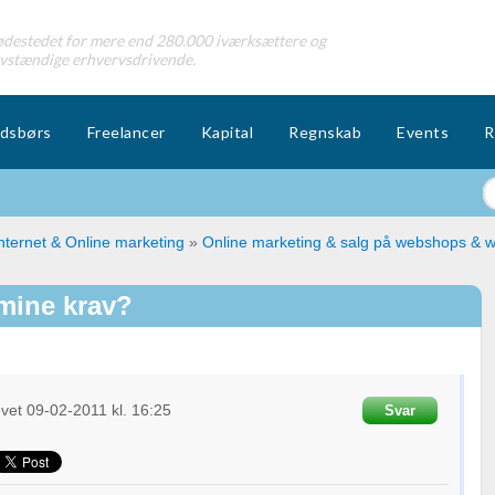
destedet for mere end 280.000 iværksættere og
lvstændige erhvervsdrivende.
dsbørs
Freelancer
Kapital
Regnskab
Events
R
nternet & Online marketing
»
Online marketing & salg på webshops & w
 mine krav?
evet
09-02-2011
kl. 16:25
Svar