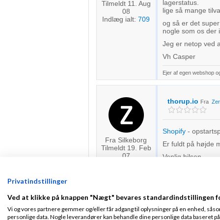
lagerstatus.
Tilmeldt 11. Aug
lige så mange tilva
08
Indlæg ialt:
709
og så er det super
nogle som os der 
Jeg er netop ved
Vh Casper
Ejer af egen webshop o
thorup.io
Fra
Ze
Shopify
- opstartsp
Fra Silkeborg
Er fuldt på højde 
Tilmeldt 19. Feb
07
Venlig hilsen
Indlæg ialt:
2355
Ole
Privatindstillinger
Rasmus
Skreve
Ved at klikke på knappen "Nægt" bevares standardindstillingen f
Vi og vores partnere gemmer og/eller får adgang til oplysninger på en enhed, såso
personlige data. Nogle leverandører kan behandle dine personlige data baseret på 