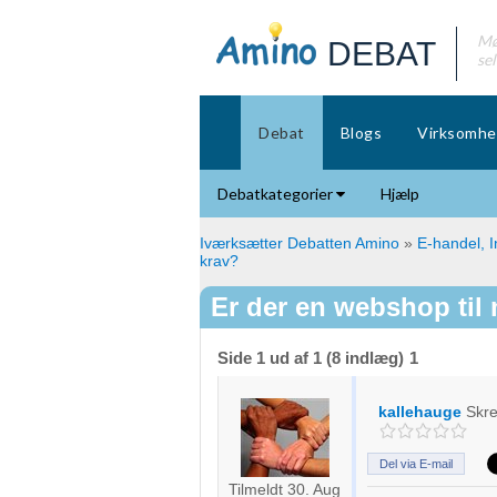
Mø
DEBAT
se
Debat
Blogs
Virksomhe
Debatkategorier
Hjælp
Iværksætter Debatten Amino
»
E-handel, I
krav?
Er der en webshop til
Side 1 ud af 1 (8 indlæg)
1
kallehauge
Skr
Del via E-mail
Tilmeldt 30. Aug