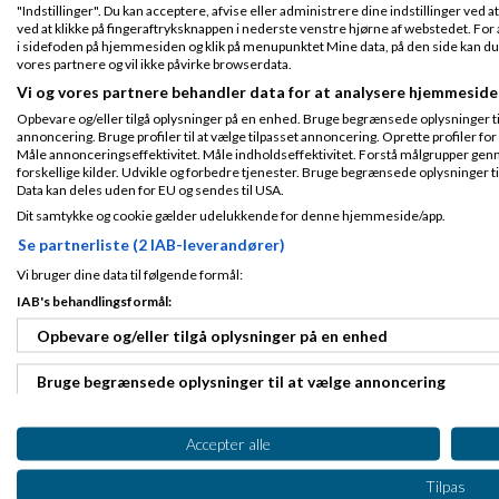
Bubblemedia.dk vi
"Indstillinger". Du kan acceptere, afvise eller administrere dine indstillinger ved at
billig i drift.
Fra Horsens
ved at klikke på fingeraftryksknappen i nederste venstre hjørne af webstedet. For at
Tilmeldt 24. May
i sidefoden på hjemmesiden og klik på menupunktet Mine data, på den side kan du træ
Kontakt os for næ
10
vores partnere og vil ikke påvirke browserdata.
Indlæg ialt:
70
Mvh.
Vi og vores partnere behandler data for at analysere hjemmeside
Rasmus@bubble.
Opbevare og/eller tilgå oplysninger på en enhed. Bruge begrænsede oplysninger til 
annoncering. Bruge profiler til at vælge tilpasset annoncering. Oprette profiler for a
Måle annonceringseffektivitet. Måle indholdseffektivitet. Forstå målgrupper genn
Parcel Transpor
forskellige kilder. Udvikle og forbedre tjenester. Bruge begrænsede oplysninger ti
Data kan deles uden for EU og sendes til USA.
Dit samtykke og cookie gælder udelukkende for denne hjemmeside/app.
Tilmeldt 8. Jun
Hej
Se partnerliste (2 IAB-leverandører)
10
Indlæg ialt:
34
Ja, du benytter et
Vi bruger dine data til følgende formål:
designs på det. Hv
IAB's behandlingsformål:
dig til at bygge 
Dine krav kan sag
Opbevare og/eller tilgå oplysninger på en enhed
Du skal være var
er ikke prisen som 
Bruge begrænsede oplysninger til at vælge annoncering
forholdsmæssig beg
med.
Oprette profiler til tilpasset annoncering
Mvh., Kurt
Accepter alle
Bruge profiler til at vælge tilpasset annoncering
Tilpas