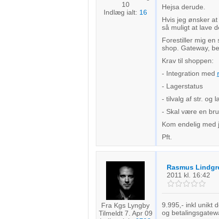
10
Hejsa derude.
Indlæg ialt:
16
Hvis jeg ønsker at
så muligt at lave
Forestiller mig en
shop. Gateway, be
Krav til shoppen:
- Integration med
- Lagerstatus
- tilvalg af str. 
- Skal være en bru
Kom endelig med je
Pft.
Rasmus Lindgr
2011
kl. 16:42
9.995,- inkl unikt
Fra Kgs Lyngby
og betalingsgatewa
Tilmeldt 7. Apr 09