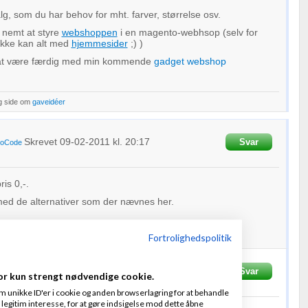
lg, som du har behov for mht. farver, størrelse osv.
 nemt at styre
webshoppen
i en magento-webhsop (selv for
ikke kan alt med
hjemmesider
;) )
 at være færdig med min kommende
gadget webshop
g side om
gaveidéer
Skrevet
09-02-2011
kl. 20:17
Svar
roCode
ris 0,-.
med de alternativer som der nævnes her.
Fortrolighedspolitik
t
15-02-2011
kl. 11:48
Svar
or kun strengt nødvendige cookie.
m unikke ID'er i cookie og anden browserlagring for at behandle
legitim interesse, for at gøre indsigelse mod dette åbne