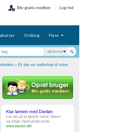
Bliv gratis medlem
Log Ind
abatter
Ordbog
Flere
på Amino
ebsites
»
Er der en webshop til mine
Klar lønnen med Danløn
Lav løn på et øjeblik–nemt, sikkert
og billigt. Opret gratis konto.
www.danlon.dk/