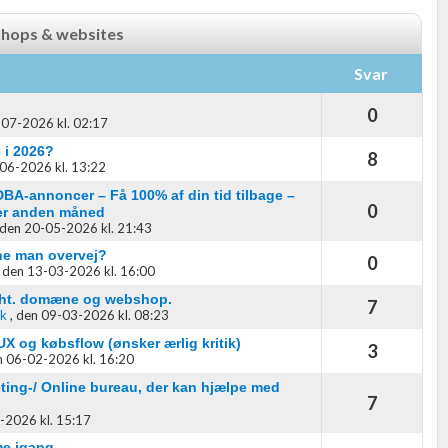
shops & websites
Svar
0
07-2026 kl. 02:17
e i 2026?
8
06-2026 kl. 13:22
BA-annoncer – Få 100% af din tid tilbage –
0
ver anden måned
den 20-05-2026 kl. 21:43
nne man overvej?
0
,
den 13-03-2026 kl. 16:00
mht. domæne og webshop.
7
,
den 09-03-2026 kl. 08:23
ok
X og købsflow (ønsker ærlig kritik)
3
 06-02-2026 kl. 16:20
keting-/ Online bureau, der kan hjælpe med
7
-2026 kl. 15:17
me igang