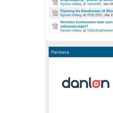
af
,
den 06
Nyeste indlæg
nielsen83
Flytning fra Dandomain til Shop
af
,
den 2
Nyeste indlæg
RVB-2025
Hvordan konkurrerer man som o
reklamebudget?
af
Nyeste indlæg
OddsAnalytikere
Partnere