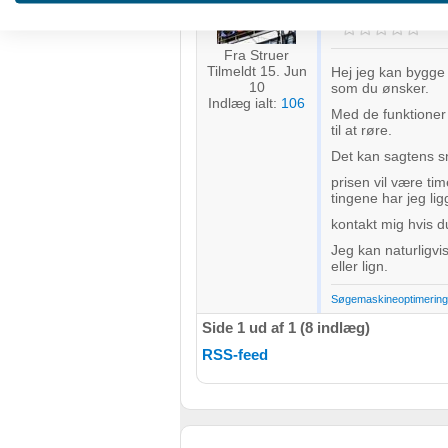
SEO-manden
S
Oprette profiler for at tilpasse indhold
Fra Struer
Bruge profiler til at vælge tilpasset indhold
Tilmeldt 15. Jun
Hej jeg kan bygge
10
som du ønsker.
Måle annonceringseffektivitet
Indlæg ialt:
106
Med de funktioner
til at røre.
Måle indholdseffektivitet
Det kan sagtens s
Forstå målgrupper gennem statistikker eller kombinationer af 
prisen vil være ti
kilder
tingene har jeg lig
kontakt mig hvis d
Udvikle og forbedre tjenester
Jeg kan naturligv
eller lign.
Bruge begrænsede oplysninger til at vælge indhold
Søgemaskineoptimering 
IAB Special Features:
Side 1 ud af 1 (8 indlæg)
Bruge præcise geografiske placeringsoplysninger
RSS-feed
Identificere enheder baseret på aktivt anmodede oplysninger
Ikke-IAB-behandlingsformål: