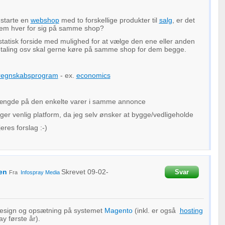
 starte en
webshop
med to forskellige produkter til
salg
, er det
 dem hver for sig på samme shop?
 statisk forside med mulighed for at vælge den ene eller anden
taling osv skal gerne køre på samme shop for dem begge.
regnskabsprogram
- ex.
economics
og længde på den enkelte varer i samme annonce
ger venlig platform, da jeg selv ønsker at bygge/vedligeholde
res forslag :-)
en
Skrevet
09-02-
Svar
Fra
Infospray Media
 design og opsætning på systemet
Magento
(inkl. er også
hosting
y første år).