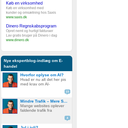
Køb en virksomhed
Køb en virksomhed med
kunder og omsætning hos Saxis
www.saxis.dk
Dinero Regnskabsprogram
Opret nemt og hurtigt fakturaer
Lav gratis bruger på Dinero i dag
www.dinero.dk
Nye ekspertblog-indlæg om E-
handel
Hvorfor oplyse om AI?
Hvad er nu alt det her pis
med krav om AI-
disclaimere? YouTube vil
15
have det. Spotify vil have
det. Og andre platforme
Mindre Trafik – Mere Salg
hopper også med på
Mange websites oplever
vognen. Men… hvorfor
faldende trafik fra
egentlig? OK, boomer –
søgemaskiner som
hvad er logikken he...
4
Google. Nogle mistænker
at det skyldes AI. Andre at
Jul i juli?