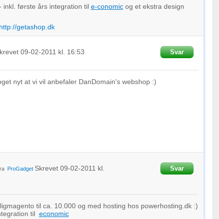
 inkl. første års integration til
e-conomic
og et ekstra design
http://getashop.dk
krevet
09-02-2011
kl. 16:53
Svar
noget nyt at vi vil anbefaler DanDomain's webshop :)
Skrevet
09-02-2011
kl.
Svar
ra
ProGadget
ligmagento til ca. 10.000 og med hosting hos powerhosting.dk :)
tegration til
economic