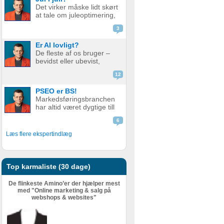
de bare ikke ranker så
Det virker måske lidt skørt
godt som før. Men er det
at tale om juleoptimering,
nu så slemt? Måske er det
mens vi stadig sveder
slet ikke så v...
3
under sommerens
hedebølge. Men der er
Er AI lovligt?
faktisk god grund til det.
De fleste af os bruger –
Alt for mange glemmer at
bevidst eller ubevist,
forberede deres website
værktøjer i dag som helt
eller web...
12
eller delvist bygger på AI.
Det er derfor relevant at
PSEO er BS!
stille spørgsmål ved, om
Markedsføringsbranchen
det er lovligt. AI er en
har altid været dygtige till
meget bred betegnelse
at pakke gammel fisk ind i
–...
6
nyt, skinnende papir.
Nogle gange lidt for
Læs flere ekspertindlæg
dygtige. Giv en støvet,
gammel strategi, eller en
metode der har fået
meget kr...
Top karmaliste (30 dage)
De flinkeste Amino’er der hjælper mest
med "Online marketing & salg på
webshops & websites"