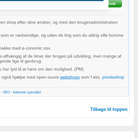
krevet
16-02-2011
kl. 00:10
Svar
 en shop efter dine ønsker, og med den brugeradministration
 som er nødvendige, og uden de ting som du aldrig ville komme
nakke med e-conomic osv.
oplysninger fra forskellige
me-afhængig af de timer der bruges på udvikling, men mange af
gende lige til genbrug.
u har lyst til at høre om den mulighed. (PM)
is også hjælpe med open-soure
webshops
som f.eks
. prestashop
- SEO - Adwords specialist
Tilbage til toppen