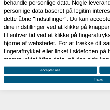
behandle personlige data. Nogle leveran
personlige data baseret på legitim intere
dette åbne "Indstillinger". Du kan accepte
dine indstillinger ved at klikke på knappen 
til enhver tid ved at klikke på fingeraftr
hjørne af webstedet. For at trække dit sa
fingeraftrykket eller linket i sidefoden p
menupunktet Mine data, på den side kan 
Disse valg vil blive signaleret til vores pa
Accepter alle
browserdata.
Tilpas
Vi og vores partnere behandler d
hjemmesidens ydeevne og gøre 
Opbevare og/eller tilgå oplysninger på 