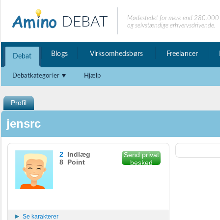
DEBAT
Mødestedet for mere end 280.000 
og selvstændige erhvervsdrivende.
Blogs
Virksomhedsbørs
Freelancer
Debat
Debatkategorier
Hjælp
Profil
jensrc
2
Indlæg
Send privat
8 Point
besked
Se karakterer