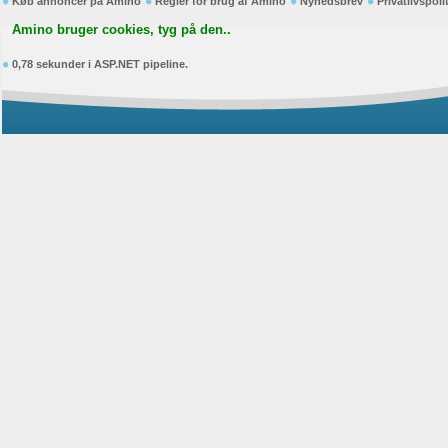
Køb annoncer på Amino
Regler for brug af Amino
Nyhedsbrev
Privatlivspoli
Amino bruger cookies, tyg på den..
0,78 sekunder i ASP.NET pipeline.