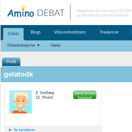
DEBAT
Mødestedet for mere end 280.000 
og selvstændige erhvervsdrivende.
Blogs
Virksomhedsbørs
Freelancer
Debat
Debatkategorier
Hjælp
Profil
gelatodk
2
Indlæg
Send privat
11 Point
besked
Se karakterer