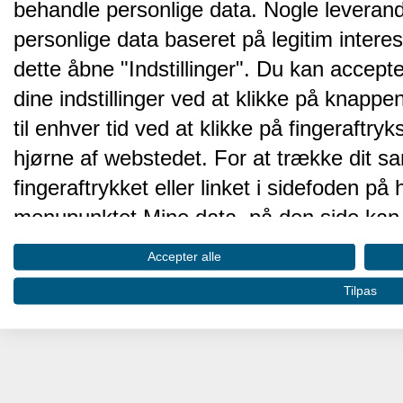
behandle personlige data. Nogle leveran
personlige data baseret på legitim intere
dette åbne "Indstillinger". Du kan accepte
dine indstillinger ved at klikke på knappen 
til enhver tid ved at klikke på fingeraftr
hjørne af webstedet. For at trække dit sa
fingeraftrykket eller linket i sidefoden p
menupunktet Mine data, på den side kan 
Disse valg vil blive signaleret til vores pa
Accepter alle
browserdata.
Tilpas
Vi og vores partnere behandler d
hjemmesidens ydeevne og gøre 
Opbevare og/eller tilgå oplysninger på 