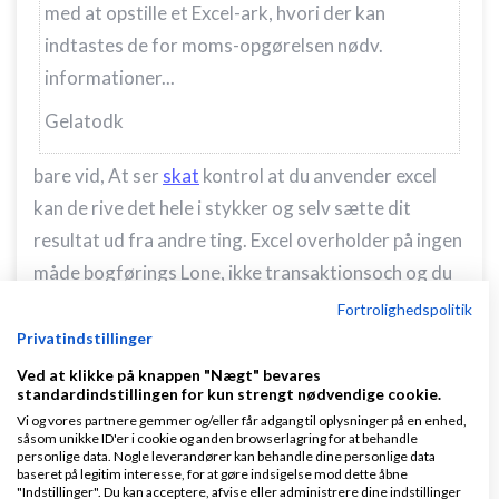
med at opstille et Excel-ark, hvori der kan
indtastes de for moms-opgørelsen nødv.
informationer...
Gelatodk
bare vid, At ser
skat
kontrol at du anvender excel
kan de rive det hele i stykker og selv sætte dit
resultat ud fra andre ting. Excel overholder på ingen
måde bogførings Lone, ikke transaktionsoch og du
kan ændre bagud lige så tosset du vil, så skat for
Fortrolighedspolitik
kaster det reelt hver gang
Privatindstillinger
Ved at klikke på knappen "Nægt" bevares
vh john H
standardindstillingen for kun strengt nødvendige cookie.
Vi og vores partnere gemmer og/eller får adgang til oplysninger på en enhed,
Svar
såsom unikke ID'er i cookie og anden browserlagring for at behandle
personlige data. Nogle leverandører kan behandle dine personlige data
Venligst John Hannover - Gode råd på Ivæksætter bloggen
baseret på legitim interesse, for at gøre indsigelse mod dette åbne
"Indstillinger". Du kan acceptere, afvise eller administrere dine indstillinger