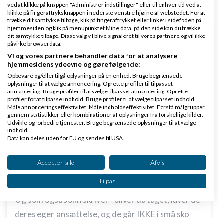
ved at klikke på knappen "Administrer indstillinger" eller til enhver tid ved at
klikke på fingeraftryksknappen i nederste venstre hjørne af webstedet. For at
trække dit samtykke tilbage, klik på fingeraftrykket eller linket i sidefoden på
hjemmesiden og klik på menupunktet Mine data, på den side kan du trække
dit samtykke tilbage. Disse valg vil blive signaleret til vores partnere og vil ikke
påvirke browserdata.
Vi og vores partnere behandler data for at analysere
Peter Hesselager
Skrevet
29-07-2026
kl. 09:13
hjemmesidens ydeevne og gøre følgende:
Gennemsnit
5,0
stjerner givet af
1
Opbevare og/eller tilgå oplysninger på en enhed. Bruge begrænsede
oplysninger til at vælge annoncering. Oprette profiler til tilpasset
person
annoncering. Bruge profiler til at vælge tilpasset annoncering. Oprette
profiler for at tilpasse indhold. Bruge profiler til at vælge tilpasset indhold.
Måle annonceringseffektivitet. Måle indholdseffektivitet. Forstå målgrupper
gennem statistikker eller kombinationer af oplysninger fra forskellige kilder.
Udvikle og forbedre tjenester. Bruge begrænsede oplysninger til at vælge
indhold.
Jeg vil erklære mig enig med John.
Data kan deles uden for EU og sendes til USA.
Dit samtykke og cookie gælder udelukkende for denne hjemmeside/app.
Et krav til et regnskabssystem er jo netop, at man
Se partnerliste (2 IAB-leverandører)
Accepter alle
Afvis
IKKE kan ændre i historikken og lige slette et
Vi bruger dine data til følgende formål:
fakturanummer uden det kan spores.
Tilpas
IAB's behandlingsformål:
Og som også John skriver - bliver du taget, laver de
Opbevare og/eller tilgå oplysninger på en
enhed
deres egen ansættelse, og de går IKKE i små sko