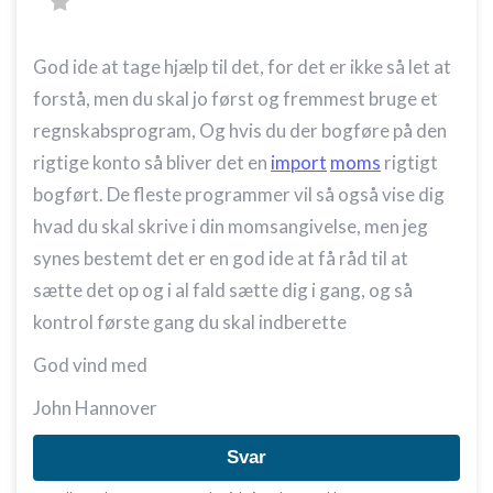
God ide at tage hjælp til det, for det er ikke så let at
forstå, men du skal jo først og fremmest bruge et
regnskabsprogram, Og hvis du der bogføre på den
rigtige konto så bliver det en
import
moms
rigtigt
bogført. De fleste programmer vil så også vise dig
hvad du skal skrive i din momsangivelse, men jeg
synes bestemt det er en god ide at få råd til at
sætte det op og i al fald sætte dig i gang, og så
kontrol første gang du skal indberette
God vind med
John Hannover
Svar