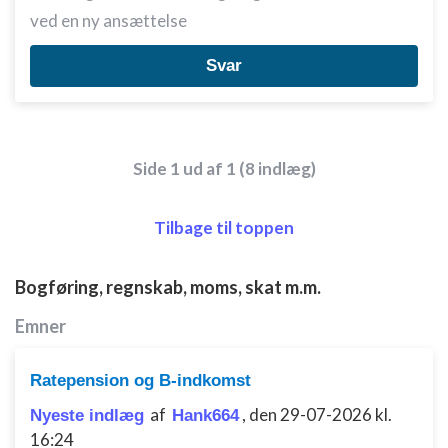
ved en ny ansættelse
Bruge begrænsede oplysninger til at vælge
annoncering
Svar
Oprette profiler til tilpasset annoncering
Bruge profiler til at vælge tilpasset
annoncering
Side 1 ud af 1 (8 indlæg)
Oprette profiler for at tilpasse indhold
Bruge profiler til at vælge tilpasset indhold
Tilbage til toppen
Måle annonceringseffektivitet
Bogføring, regnskab, moms, skat m.m.
Måle indholdseffektivitet
Emner
Forstå målgrupper gennem statistikker eller
kombinationer af oplysninger fra forskellige
Ratepension og B-indkomst
kilder
af
,
den 29-07-2026 kl.
Nyeste indlæg
Hank664
Udvikle og forbedre tjenester
16:24