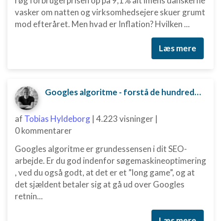
røg forbrugerprisen op på 9,1% alt imens danskerne
vasker om natten og virksomhedsejere skuer grumt
mod efteråret. Men hvad er Inflation? Hvilken ...
Læs mere
Googles algoritme - forstå de hundredvis af parametre bag
af
Tobias Hyldeborg
|
4.223 visninger
|
0 kommentarer
Googles algoritme er grundessensen i dit SEO-
arbejde. Er du god indenfor søgemaskineoptimering
, ved du også godt, at det er et ”long game”, og at
det sjældent betaler sig at gå ud over Googles
retnin...
Læs mere