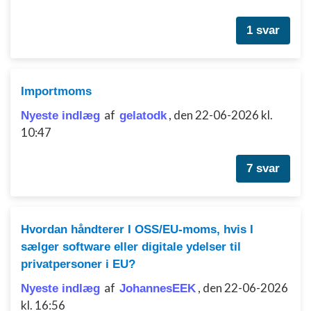
Bruge begrænsede oplysninger til at vælge
indhold
1 svar
IAB Special Features:
Bruge præcise geografiske
placeringsoplysninger
Importmoms
Identificere enheder baseret på aktivt
af
,
den 22-06-2026 kl.
Nyeste indlæg
gelatodk
anmodede oplysninger
10:47
Ikke-IAB-behandlingsformål:
Nødvendig
7 svar
Ydeevne
Funktionel
Hvordan håndterer I OSS/EU-moms, hvis I
sælger software eller digitale ydelser til
Annoncering / marketing
privatpersoner i EU?
af
,
den 22-06-2026
Nyeste indlæg
JohannesEEK
kl. 16:56