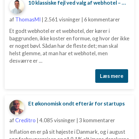
10 klassiske fejl ved valg af webhotel – og hvordan du undgår dem
af
ThomasMI
|
2.561 visninger
|
6 kommentarer
Et godt webhotel er et webhotel, der kører i
baggrunden, ikke koster en formue, og hvor der ikke
er noget bøvl. Sådan har de fleste det; man skal
helst glemme, at man har et webhotel, men
desværre er ...
Læs mere
Et økonomisk ondt efterår for startups
af
Creditro
|
4.085 visninger
|
3 kommentarer
Inflation en er på sit højeste i Danmark, og i august