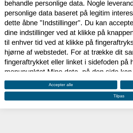
behandle personlige data. Nogle leveran
personlige data baseret på legitim intere
dette åbne "Indstillinger". Du kan accepte
dine indstillinger ved at klikke på knappen 
til enhver tid ved at klikke på fingeraftr
hjørne af webstedet. For at trække dit sa
fingeraftrykket eller linket i sidefoden p
menupunktet Mine data, på den side kan 
Disse valg vil blive signaleret til vores pa
Accepter alle
browserdata.
Tilpas
Vi og vores partnere behandler d
hjemmesidens ydeevne og gøre 
Opbevare og/eller tilgå oplysninger på 