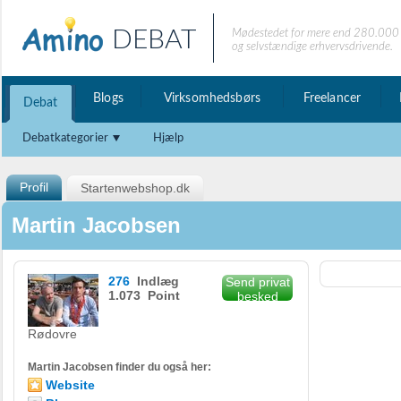
DEBAT
Mødestedet for mere end 280.000 
og selvstændige erhvervsdrivende.
Blogs
Virksomhedsbørs
Freelancer
Debat
Debatkategorier
Hjælp
Profil
Startenwebshop.dk
Martin Jacobsen
276
Indlæg
Send privat
1.073 Point
besked
Rødovre
Martin Jacobsen finder du også her:
Website