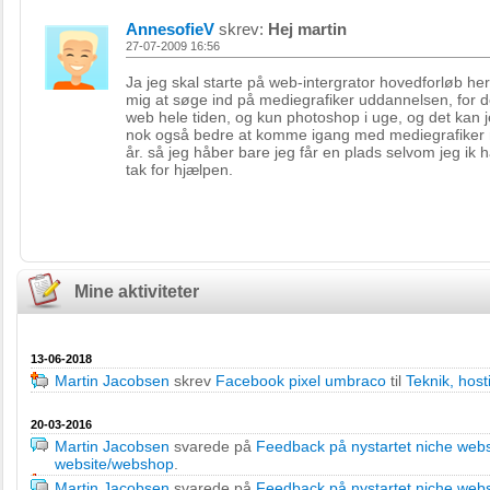
AnnesofieV
skrev:
Hej martin
27-07-2009 16:56
Ja jeg skal starte på web-intergrator hovedforløb he
mig at søge ind på mediegrafiker uddannelsen, for d
web hele tiden, og kun photoshop i uge, og det kan j
nok også bedre at komme igang med mediegrafiker 
år. så jeg håber bare jeg får en plads selvom jeg ik 
tak for hjælpen.
Mine aktiviteter
13-06-2018
Martin Jacobsen
skrev
Facebook pixel umbraco
til
Teknik, hos
20-03-2016
Martin Jacobsen
svarede på
Feedback på nystartet niche web
website/webshop
.
Martin Jacobsen
svarede på
Feedback på nystartet niche web