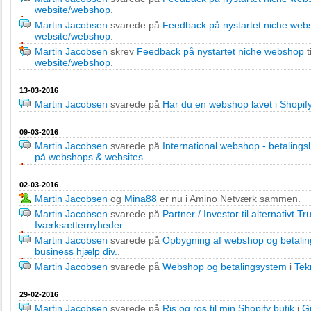
website/webshop
.
Martin Jacobsen
svarede på
Feedback på nystartet niche web
website/webshop
.
Martin Jacobsen
skrev
Feedback på nystartet niche webshop
t
website/webshop
.
13-03-2016
Martin Jacobsen
svarede på
Har du en webshop lavet i Shopif
09-03-2016
Martin Jacobsen
svarede på
International webshop - betalings
på webshops & websites
.
02-03-2016
Martin Jacobsen
og
Mina88
er nu i Amino Netværk sammen.
Martin Jacobsen
svarede på
Partner / Investor til alternativt T
Iværksætternyheder
.
Martin Jacobsen
svarede på
Opbygning af webshop og betalin
business hjælp div.
.
Martin Jacobsen
svarede på
Webshop og betalingsystem
i
Tek
29-02-2016
Martin Jacobsen
svarede på
Ris og ros til min Shopify butik
i
G