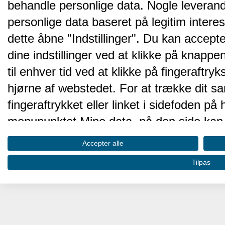
behandle personlige data. Nogle leveran
personlige data baseret på legitim intere
dette åbne "Indstillinger". Du kan accepte
dine indstillinger ved at klikke på knappen 
til enhver tid ved at klikke på fingeraftr
hjørne af webstedet. For at trække dit sa
fingeraftrykket eller linket i sidefoden p
menupunktet Mine data, på den side kan 
Disse valg vil blive signaleret til vores pa
Accepter alle
browserdata.
Tilpas
Vi og vores partnere behandler d
hjemmesidens ydeevne og gøre 
Opbevare og/eller tilgå oplysninger på 