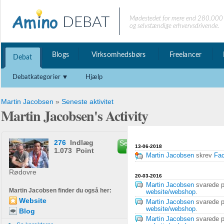
DEBAT
Mødestedet for mere end 280.000 
og selvstændige erhvervsdrivende.
Blogs
Virksomhedsbørs
Freelancer
Debat
Debatkategorier
Hjælp
Martin Jacobsen
»
Seneste aktivitet
Martin Jacobsen's Activity
276
Indlæg
Send privat
13-06-2018
1.073 Point
besked
Martin Jacobsen
skrev
Fac
Rødovre
20-03-2016
Martin Jacobsen
svarede 
Martin Jacobsen finder du også her:
website/webshop
.
Website
Martin Jacobsen
svarede 
website/webshop
.
Blog
Martin Jacobsen
svarede 