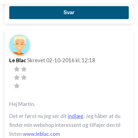
Opbevare og/eller tilgå oplysninger på en
enhed
Svar
Bruge begrænsede oplysninger til at vælge
annoncering
Oprette profiler til tilpasset annoncering
Bruge profiler til at vælge tilpasset
annoncering
Le Blac
Skrevet
02-10-2016
kl. 12:18
Oprette profiler for at tilpasse indhold
Bruge profiler til at vælge tilpasset indhold
Måle annonceringseffektivitet
Hej Martin,
Måle indholdseffektivitet
Det er først nu jeg ser dit
indlæg
. Jeg håber at du
Forstå målgrupper gennem statistikker eller
finder min webshop interessent og tilføjer den til
kombinationer af oplysninger fra forskellige
kilder
listen
www.leblac.com