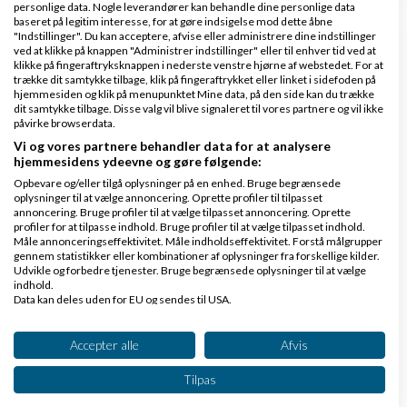
personlige data. Nogle leverandører kan behandle dine personlige data
baseret på legitim interesse, for at gøre indsigelse mod dette åbne
"Indstillinger". Du kan acceptere, afvise eller administrere dine indstillinger
ved at klikke på knappen "Administrer indstillinger" eller til enhver tid ved at
klikke på fingeraftryksknappen i nederste venstre hjørne af webstedet. For at
trække dit samtykke tilbage, klik på fingeraftrykket eller linket i sidefoden på
hjemmesiden og klik på menupunktet Mine data, på den side kan du trække
dit samtykke tilbage. Disse valg vil blive signaleret til vores partnere og vil ikke
Martin Jacobsen
Skrevet
13-03-2016
kl. 21:50
påvirke browserdata.
Vi og vores partnere behandler data for at analysere
hjemmesidens ydeevne og gøre følgende:
Opbevare og/eller tilgå oplysninger på en enhed. Bruge begrænsede
oplysninger til at vælge annoncering. Oprette profiler til tilpasset
annoncering. Bruge profiler til at vælge tilpasset annoncering. Oprette
profiler for at tilpasse indhold. Bruge profiler til at vælge tilpasset indhold.
Måle annonceringseffektivitet. Måle indholdseffektivitet. Forstå målgrupper
Tak for input alle sammen.
gennem statistikker eller kombinationer af oplysninger fra forskellige kilder.
Udvikle og forbedre tjenester. Bruge begrænsede oplysninger til at vælge
indhold.
Jeg synes der kom en rigtig god og fin liste ud af det
Data kan deles uden for EU og sendes til USA.
Dit samtykke og cookie gælder udelukkende for denne hjemmeside/app.
med store såvel som små
webshops
. Listen kan ses
Se partnerliste (2 IAB-leverandører)
Accepter alle
Afvis
her:
Vi bruger dine data til følgende formål:
Tilpas
IAB's behandlingsformål:
Danske webshops lavet i Shopify