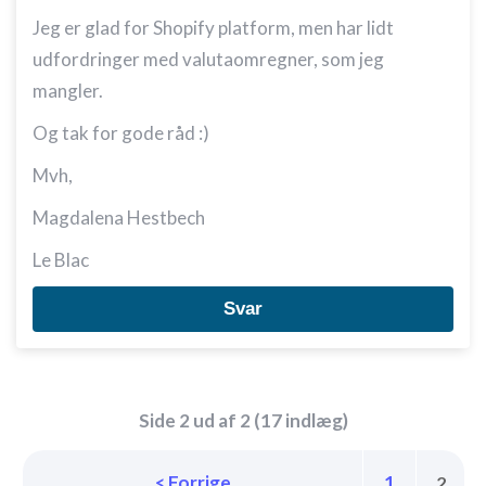
Udvikle og forbedre tjenester
Jeg er glad for Shopify platform, men har lidt
udfordringer med valutaomregner, som jeg
Bruge begrænsede oplysninger til at vælge
indhold
mangler.
IAB Special Features:
Og tak for gode råd :)
Bruge præcise geografiske
placeringsoplysninger
Mvh,
Identificere enheder baseret på aktivt
Magdalena Hestbech
anmodede oplysninger
Le Blac
Ikke-IAB-behandlingsformål:
Nødvendig
Svar
Ydeevne
Funktionel
Side 2 ud af 2 (17 indlæg)
Annoncering / marketing
< Forrige
1
2