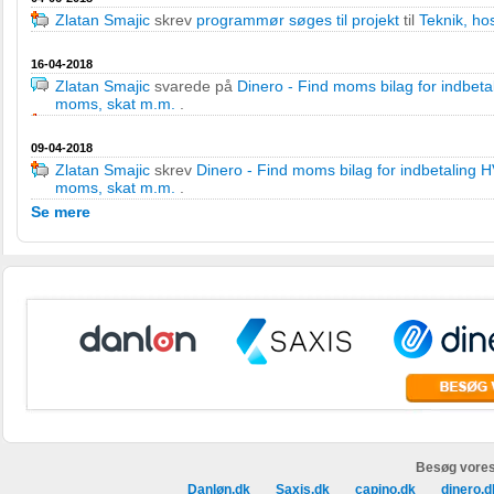
Zlatan Smajic
skrev
programmør søges til projekt
til
Teknik, ho
16-04-2018
Zlatan Smajic
svarede på
Dinero - Find moms bilag for indbet
moms, skat m.m.
.
09-04-2018
Zlatan Smajic
skrev
Dinero - Find moms bilag for indbetaling
moms, skat m.m.
.
Se mere
Besøg vores
Danløn.dk
Saxis.dk
capino.dk
dinero.d