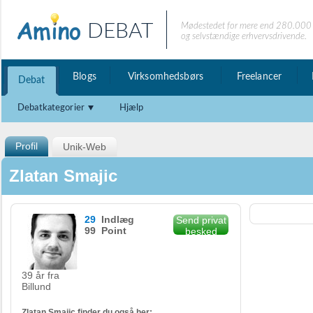
DEBAT
Mødestedet for mere end 280.000 
og selvstændige erhvervsdrivende.
Blogs
Virksomhedsbørs
Freelancer
Debat
Debatkategorier
Hjælp
Profil
Unik-Web
Zlatan Smajic
29
Indlæg
Send privat
99 Point
besked
39 år fra
Billund
Zlatan Smajic finder du også her: