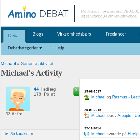
DEBAT
Mødestedet for mere end 280.000 
og selvstændige erhvervsdrivende.
Blogs
Virksomhedsbørs
Freelancer
Debat
Debatkategorier
Hjælp
Michael
»
Seneste aktivitet
Michael's Activity
44
Indlæg
Send privat
15-08-2017
179 Point
besked
Michael
og
Rasmus - Leath
25-01-2015
33 år fra
Michael
skrev
Arbejde i U
22-11-2014
Se karakterer
Michael
svarede på
Hjælp 