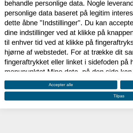
behandle personlige data. Nogle leveran
personlige data baseret på legitim intere
dette åbne "Indstillinger". Du kan accepte
dine indstillinger ved at klikke på knappen 
til enhver tid ved at klikke på fingeraftr
hjørne af webstedet. For at trække dit sa
fingeraftrykket eller linket i sidefoden p
menupunktet Mine data, på den side kan 
Disse valg vil blive signaleret til vores pa
Accepter alle
browserdata.
Tilpas
Vi og vores partnere behandler d
hjemmesidens ydeevne og gøre 
Opbevare og/eller tilgå oplysninger på 