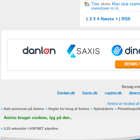
Trier
skrev
Man skal starte
investorer m.m.
.
1
2
3
4
Næste >
|
RSS
Besøg vor
Danløn.dk
Saxis.dk
capino.dk
diner
Amino er hosted af
Køb annoncer på Amino
Regler for brug af Amino
Nyhedsbrev
Privatlivspoli
Amino bruger cookies, tyg på den..
0,15 sekunder i ASP.NET pipeline.