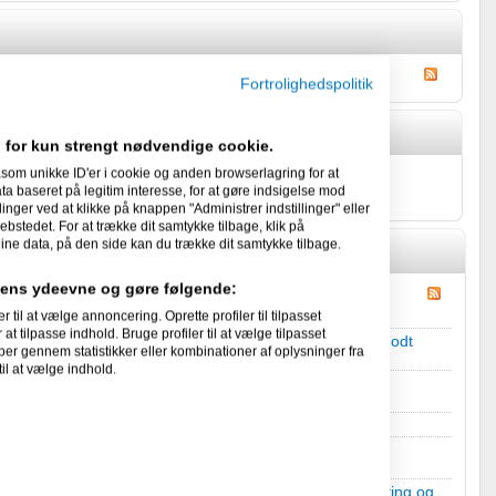
Fortrolighedspolitik
 for kun strengt nødvendige cookie.
som unikke ID'er i cookie og anden browserlagring for at
hristensen's Gæstebog
 baseret på legitim interesse, for at gøre indsigelse mod
linger ved at klikke på knappen "Administrer indstillinger" eller
ebstedet. For at trække dit samtykke tilbage, klik på
ine data, på den side kan du trække dit samtykke tilbage.
idens ydeevne og gøre følgende:
l at vælge annoncering. Oprette profiler til tilpasset
at tilpasse indhold. Bruge profiler til at vælge tilpasset
Hvem kan og vil lave vores hjemmeside.
i
Jeg søger et godt
per gennem statistikker eller kombinationer af oplysninger fra
il at vælge indhold.
Skifter til Mac - Spørgsål
i
Cafe og hygge
.
Billig og simpel INTRANET-model/skabelon
i
Teknik, hosting og