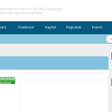
ødestedet for mere end 280.000 iværksættere
g selvstændige erhvervsdrivende.
børs
Freelancer
Kapital
Regnskab
Events
nd privat
besked