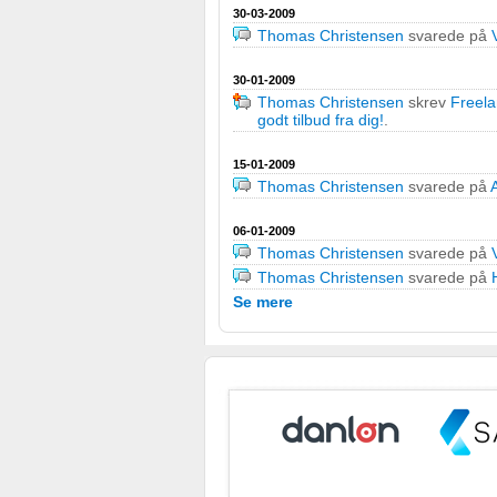
Bruge begrænsede oplysninger til at vælge indhold
30-03-2009
Thomas Christensen
svarede på
IAB Special Features:
30-01-2009
Bruge præcise geografiske placeringsoplysninger
Thomas Christensen
skrev
Freela
godt tilbud fra dig!
.
Identificere enheder baseret på aktivt anmodede oplysninge
Ikke-IAB-behandlingsformål:
15-01-2009
Thomas Christensen
svarede på
Nødvendig
06-01-2009
Ydeevne
Thomas Christensen
svarede på
Thomas Christensen
svarede på
Funktionel
Se mere
Annoncering / marketing