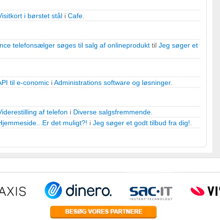
Visitkort i børstet stål
i
Cafe
.
nce telefonsælger søges til salg af onlineprodukt
til
Jeg søger et
r
API til e-conomic
i
Administrations software og løsninger
.
Viderestilling af telefon
i
Diverse salgsfremmende
.
Hjemmeside...Er det muligt?!
i
Jeg søger et godt tilbud fra dig!
.