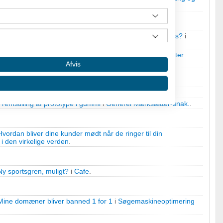
Nogen som kender et godt værktøj til at tælle interne links?
i
(SEO)
.
Sushi - Hjælp til Logo/menukort/website
i
Gode iværksætter
Afvis
Julegaver
i
Diverse salgsfremmende
.
Fremstilling af prototype i gummi
i
Generel iværksætter-snak.
.
Hvordan bliver dine kunder mødt når de ringer til din
i den virkelige verden
.
Ny sportsgren, muligt?
i
Cafe
.
 oplysninger fra forskellige
Mine domæner bliver banned 1 for 1
i
Søgemaskineoptimering