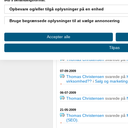
IAB's behandlingsformål:
e-handelsløsninger
.
Opbevare og/eller tilgå oplysninger på en enhed
30-12-2009
Thomas Christensen
svarede på
Bruge begrænsede oplysninger til at vælge annoncering
Hjælp til søgemaskineoptimering 
Thomas Christensen
svarede på
Oprette profiler til tilpasset annoncering
websites, bøger, software m.m.
.
Accepter alle
Bruge profiler til at vælge tilpasset annoncering
Tilpas
18-11-2009
Thomas Christensen
svarede på
Oprette profiler for at tilpasse indhold
Thomas Christensen
svarede på
Bruge profiler til at vælge tilpasset indhold
07-09-2009
Thomas Christensen
svarede på
Måle annonceringseffektivitet
virksomhed??
i
Salg og marketing 
Måle indholdseffektivitet
06-07-2009
Thomas Christensen
svarede på
Forstå målgrupper gennem statistikker eller kombinationer af
kilder
21-05-2009
Thomas Christensen
svarede på
Udvikle og forbedre tjenester
(SEO)
.