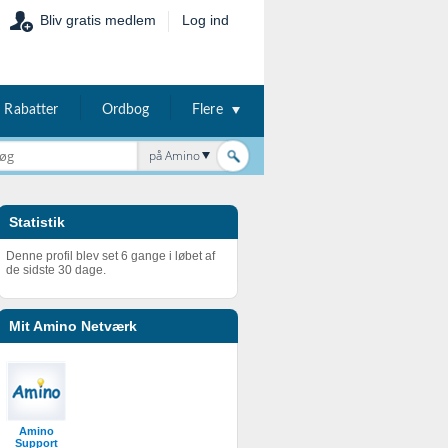
Bliv gratis medlem
Log ind
Rabatter
Ordbog
Flere
på Amino
Statistik
Denne profil blev set 6 gange i løbet af
de sidste 30 dage.
Mit Amino Netværk
Amino
Support