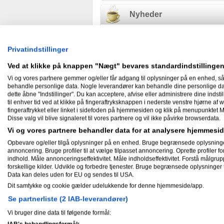
Nyheder
Privatindstillinger
Gæstebog
Ved at klikke på knappen "Nægt" bevares standardindstillingen
Vi og vores partnere gemmer og/eller får adgang til oplysninger på en enhed, så
Ingen har endnu skrevet i Thomas C
behandle personlige data. Nogle leverandører kan behandle dine personlige data
dette åbne "Indstillinger". Du kan acceptere, afvise eller administrere dine indstil
til enhver tid ved at klikke på fingeraftryksknappen i nederste venstre hjørne af w
fingeraftrykket eller linket i sidefoden på hjemmesiden og klik på menupunktet M
Mine aktiviteter
Disse valg vil blive signaleret til vores partnere og vil ikke påvirke browserdata.
Vi og vores partnere behandler data for at analysere hjemmes
Opbevare og/eller tilgå oplysninger på en enhed. Bruge begrænsede oplysninger ti
21-10-2010
annoncering. Bruge profiler til at vælge tilpasset annoncering. Oprette profiler for 
Thomas Christensen
svarede på
indhold. Måle annonceringseffektivitet. Måle indholdseffektivitet. Forstå målgrup
tilbud fra dig!
.
forskellige kilder. Udvikle og forbedre tjenester. Bruge begrænsede oplysninger t
Data kan deles uden for EU og sendes til USA.
22-01-2010
Dit samtykke og cookie gælder udelukkende for denne hjemmeside/app.
Thomas Christensen
svarede på
Se partnerliste (2 IAB-leverandører)
04-01-2010
Vi bruger dine data til følgende formål:
Thomas Christensen
svarede på