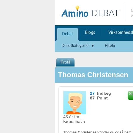
DEBAT
M
o
Blogs
Virksomheds
Debat
Debatkategorier
Hjælp
Profil
Thomas Christensen
27
Indlæg
Se
87 Point
43 år fra
København
Thomas Christensen finder du også her: