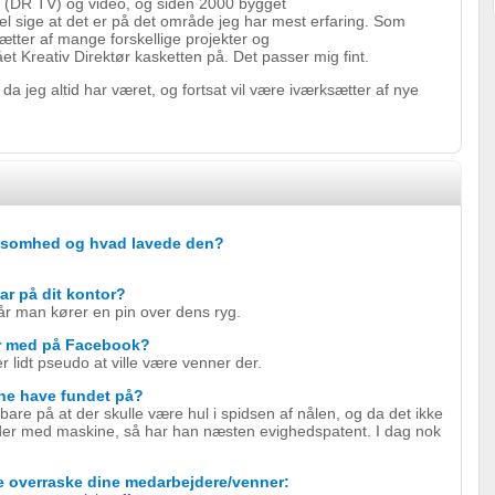
 (DR TV) og video, og siden 2000 bygget
 sige at det er på det område jeg har mest erfaring. Som
ætter af mange forskellige projekter og
t Kreativ Direktør kasketten på. Det passer mig fint.
 da jeg altid har været, og fortsat vil være iværksætter af nye
irksomhed og hvad lavede den?
ar på dit kontor?
år man kører en pin over dens ryg.
er med på Facebook?
er lidt pseudo at ville være venner der.
rne have fundet på?
are på at der skulle være hul i spidsen af nålen, og da det ikke
der med maskine, så har han næsten evighedspatent. I dag nok
e overraske dine medarbejdere/venner: