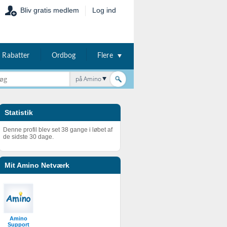
Bliv gratis medlem
Log ind
Rabatter
Ordbog
Flere
på Amino
Statistik
Denne profil blev set 38 gange i løbet af
de sidste 30 dage.
Mit Amino Netværk
Amino
Support