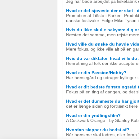
Jeg har både arbejdet på fiskefabrik 
Hvad er det sjoveste der er sket i
Promotion af Tiësto i Parken. Produ
danske festivaler. Følge Mike Tyson 
Hvis du ikke skulle bekymre dig 
Næsten det samme, men rejste mere og
Hvad ville du ønske du havde vid
Mere fokus, og ikke ville alt på en ga
Hvis du var diktator, hvad ville d
Henretning af folk der ikke accepterer
Hvad er din Passion/Hobby?
Har hønsegård og udruger kyllinger 
Hvad er dit bedste forretningsråd 
Fokus på en ting af gangen, og det s
Hvad er det dummeste du har gjor
det er længe siden og fortrænkt fler
Hvad er din yndlingsfilm?
A Cockwork Orange - by Stanley Kub
Hvordan slapper du bedst af?
Når hønsene skal fodres, eller foran 