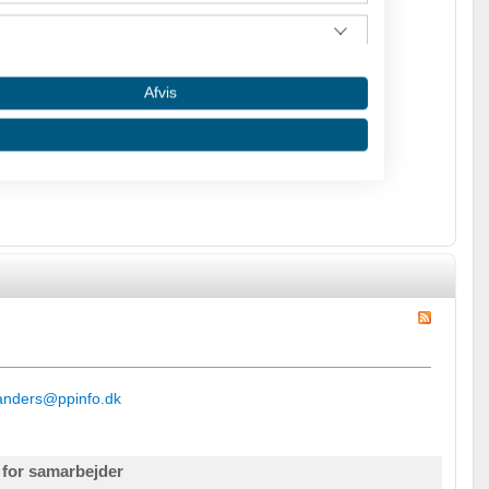
somhed NNTV (thomas@nntv.dk) eller her på Amino.
Afvis
 oplysninger fra forskellige
anders@ppinfo.dk
e for samarbejder