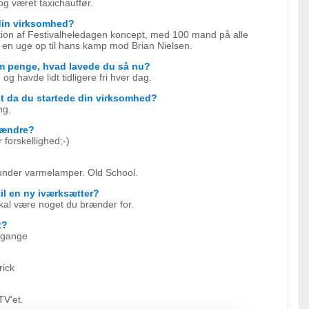
og været taxichauffør.
 din virksomhed?
ktion af Festivalheledagen koncept, med 100 mand på alle
i en uge op til hans kamp mod Brian Nielsen.
om penge, hvad lavede du så nu?
 havde lidt tidligere fri hver dag.
st da du startede din virksomhed?
ng.
u ændre?
 forskellighed;-)
under varmelamper. Old School.
til en ny iværksætter?
kal være noget du brænder for.
t?
e gange
rick
TV'et.