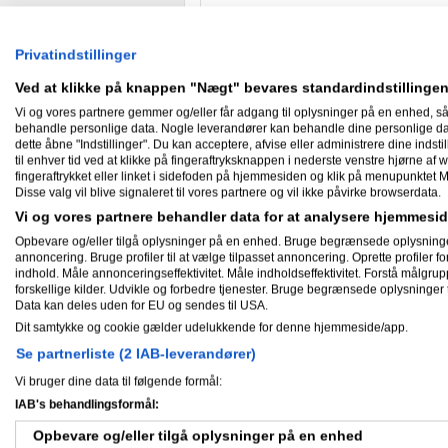
Hvad er det bedste du har gjort fo
Skrabet en del unødvendige produkter
produktion og udvikling af Web Tv lø
Privatindstillinger
Biprodukter havde gennem årene sneg
Ved at klikke på knappen "Nægt" bevares standardindstillingen
Vi og vores partnere gemmer og/eller får adgang til oplysninger på en enhed, så
behandle personlige data. Nogle leverandører kan behandle dine personlige data
Nyheder
dette åbne "Indstillinger". Du kan acceptere, afvise eller administrere dine indstil
til enhver tid ved at klikke på fingeraftryksknappen i nederste venstre hjørne af w
fingeraftrykket eller linket i sidefoden på hjemmesiden og klik på menupunktet M
Disse valg vil blive signaleret til vores partnere og vil ikke påvirke browserdata.
18-05-2012
Vi og vores partnere behandler data for at analysere hjemmes
Salgspartnere søges. Kun 100% s
Opbevare og/eller tilgå oplysninger på en enhed. Bruge begrænsede oplysninger ti
Vi ved at der ude i den "virkelige" 
annoncering. Bruge profiler til at vælge tilpasset annoncering. Oprette profiler for 
har venner der kommunikerer i video 
indhold. Måle annonceringseffektivitet. Måle indholdseffektivitet. Forstå målgrup
forskellige kilder. Udvikle og forbedre tjenester. Bruge begrænsede oplysninger t
Nogle har sikkert set lyset, som Ami
Data kan deles uden for EU og sendes til USA.
Det kan vi levere med VideoTool.
Dit samtykke og cookie gælder udelukkende for denne hjemmeside/app.
Har du kontakterne og et godt netvær
Se partnerliste (2 IAB-leverandører)
Kunden tegner et abonnement på Vid
Vi bruger dine data til følgende formål:
etableringsudgifter.
IAB's behandlingsformål:
Hvis du lukker en handel for os, så er 
Opbevare og/eller tilgå oplysninger på en enhed
Har det interesse, så kan vi mødes o