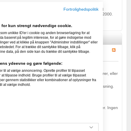
r din virksomhed det seneste år?
 af listen og fokuseret på at rette vores ekspertise mod
Fortrolighedspolitik
sninger, som ER vores speciale, og har været det siden 2000.
et sig ind, men de er nu luget væk.
 for kun strengt nødvendige cookie.
som unikke ID'er i cookie og anden browserlagring for at
 baseret på legitim interesse, for at gøre indsigelse mod
linger ved at klikke på knappen "Administrer indstillinger" eller
ebstedet. For at trække dit samtykke tilbage, klik på
ine data, på den side kan du trække dit samtykke tilbage.
idens ydeevne og gøre følgende:
eriøse.
l at vælge annoncering. Oprette profiler til tilpasset
verden er en masse mennesker der enten selv kommunikerer, eller
at tilpasse indhold. Bruge profiler til at vælge tilpasset
på Internettet.
per gennem statistikker eller kombinationer af oplysninger fra
il at vælge indhold.
no, (som vi har leveret) og vil have deres egen WebTV løsning.
k, så kan du blive salgspartner.
eoTool, og er kørende med egen WebTv station derefter. Ingen
der en rigtig godt provision til dig.
g se om der er grundlag for et samarbejde.