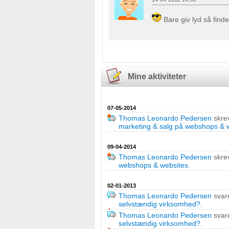
Bruge præcise geografiske placeringsoplysninger
Bare giv lyd så find
Identificere enheder baseret på aktivt anmodede oplysninge
Ikke-IAB-behandlingsformål:
Nødvendig
Mine aktiviteter
Ydeevne
07-05-2014
Funktionel
Thomas Leonardo Pedersen
skre
marketing & salg på webshops & 
Annoncering / marketing
09-04-2014
Thomas Leonardo Pedersen
skre
webshops & websites
.
02-01-2013
Thomas Leonardo Pedersen
svar
selvstændig virksomhed?
.
Thomas Leonardo Pedersen
svar
selvstændig virksomhed?
.