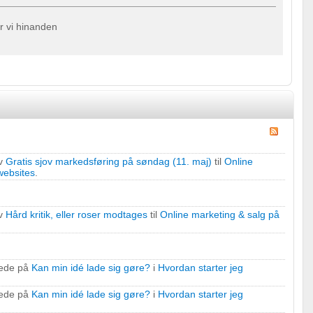
er vi hinanden
r
v
Gratis sjov markedsføring på søndag (11. maj)
til
Online
websites
.
v
Hård kritik, eller roser modtages
til
Online marketing & salg på
ede på
Kan min idé lade sig gøre?
i
Hvordan starter jeg
ede på
Kan min idé lade sig gøre?
i
Hvordan starter jeg