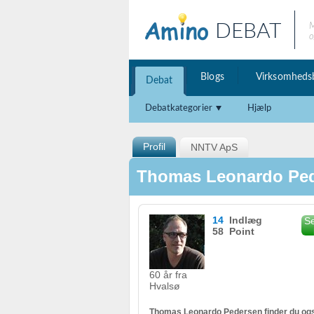
DEBAT
M
o
Blogs
Virksomheds
Debat
Debatkategorier
Hjælp
Profil
NNTV ApS
Thomas Leonardo Pe
14
Indlæg
Se
58 Point
60 år fra
Hvalsø
Thomas Leonardo Pedersen finder du ogs