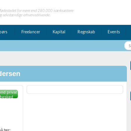
ødestedet for mere end 280.000 iværksættere
g selvstændige erhvervsdrivende.
børs
Freelancer
Kapital
Regnskab
Events
dersen
nd privat
besked
å her: