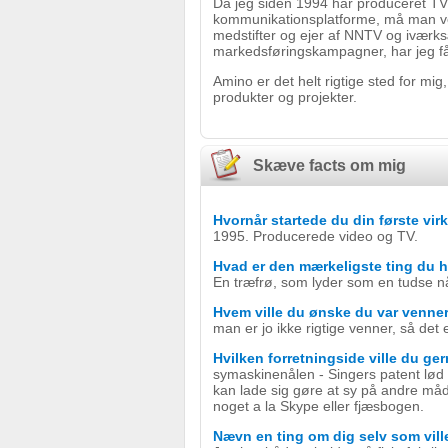
Da jeg siden 1994 har produceret TV
kommunikationsplatforme, må man vel
medstifter og ejer af NNTV og iværks
markedsføringskampagner, har jeg fåe
Amino er det helt rigtige sted for mig,
produkter og projekter.
Skæve facts om mig
Hvornår startede du din første v
1995. Producerede video og TV.
Hvad er den mærkeligste ting du h
En træfrø, som lyder som en tudse n
Hvem ville du ønske du var venn
man er jo ikke rigtige venner, så det 
Hvilken forretningside ville du ge
symaskinenålen - Singers patent lød b
kan lade sig gøre at sy på andre må
noget a la Skype eller fjæsbogen.
Nævn en ting om dig selv som vill