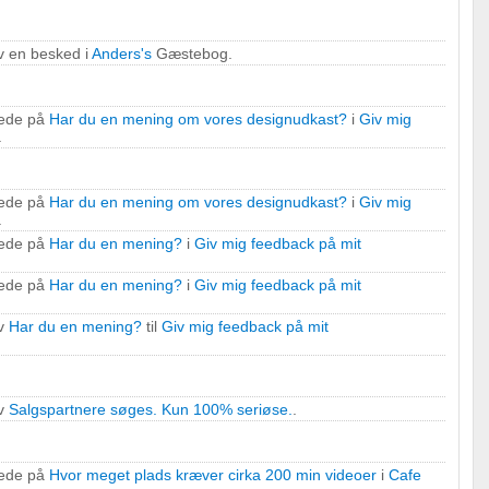
v en besked i
Anders's
Gæstebog.
ede på
Har du en mening om vores designudkast?
i
Giv mig
.
ede på
Har du en mening om vores designudkast?
i
Giv mig
.
ede på
Har du en mening?
i
Giv mig feedback på mit
ede på
Har du en mening?
i
Giv mig feedback på mit
v
Har du en mening?
til
Giv mig feedback på mit
v
Salgspartnere søges. Kun 100% seriøse.
.
ede på
Hvor meget plads kræver cirka 200 min videoer
i
Cafe