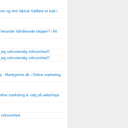
ven og rent faktisk fuldføre et køb
i
, herunder håndlavede tæpper?
i
Alt
r jeg selvstændig virksomhed?
.
r jeg selvstændig virksomhed?
.
op - Manlyprime.dk
i
Online marketing
nline marketing & salg på webshops
e virksomhed
.