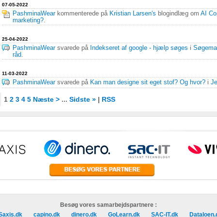
07-05-2022
PashminaWear
kommenterede på
Kristian Larsen's
blogindlæg om
AI Co
marketing?
.
25-04-2022
PashminaWear
svarede på
Indekseret af google - hjælp søges
i
Søgemas
råd
.
11-03-2022
PashminaWear
svarede på
Kan man designe sit eget stof? Og hvor?
i
Je
1
2
3
4
5
Næste >
...
Sidste »
|
RSS
Besøg vores samarbejdspartnere :
Saxis.dk
capino.dk
dinero.dk
GoLearn.dk
SAC-IT.dk
Dataloen.