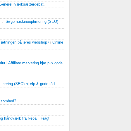
Generel iværksætterdebat
.
g
til
Søgemaskineoptimering (SEO)
omsætningen på jeres webshop?
i
Online
lut
i
Affiliate marketing hjælp & gode
imering (SEO) hjælp & gode råd
.
rksomhed?
.
 og håndværk fra Nepal
i
Fragt,