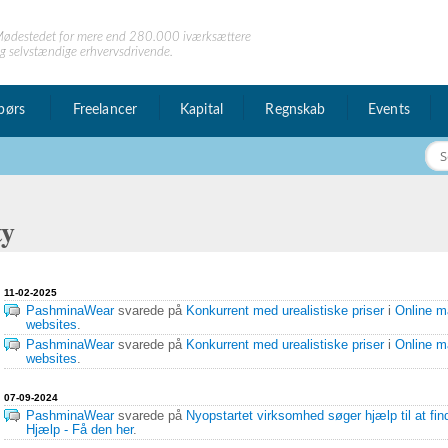
ødestedet for mere end 280.000 iværksættere
g selvstændige erhvervsdrivende.
børs
Freelancer
Kapital
Regnskab
Events
ty
 privat
11-02-2025
esked
PashminaWear
svarede på
Konkurrent med urealistiske priser
i
Online m
websites
.
PashminaWear
svarede på
Konkurrent med urealistiske priser
i
Online m
websites
.
07-09-2024
PashminaWear
svarede på
Nyopstartet virksomhed søger hjælp til at fin
Hjælp - Få den her
.