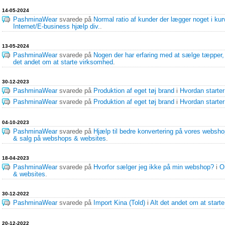
14-05-2024
PashminaWear
svarede på
Normal ratio af kunder der lægger noget i kur
Internet/E-business hjælp div.
.
13-05-2024
PashminaWear
svarede på
Nogen der har erfaring med at sælge tæpper
det andet om at starte virksomhed
.
30-12-2023
PashminaWear
svarede på
Produktion af eget tøj brand
i
Hvordan starte
PashminaWear
svarede på
Produktion af eget tøj brand
i
Hvordan starte
04-10-2023
PashminaWear
svarede på
Hjælp til bedre konvertering på vores websh
& salg på webshops & websites
.
18-04-2023
PashminaWear
svarede på
Hvorfor sælger jeg ikke på min webshop?
i
O
& websites
.
30-12-2022
PashminaWear
svarede på
Import Kina (Told)
i
Alt det andet om at start
20-12-2022