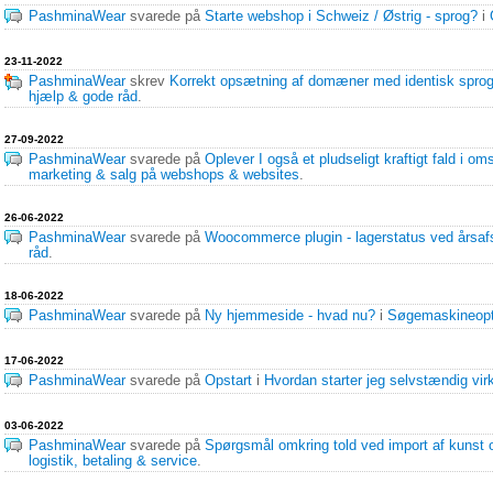
PashminaWear
svarede på
Starte webshop i Schweiz / Østrig - sprog?
i
23-11-2022
PashminaWear
skrev
Korrekt opsætning af domæner med identisk spro
hjælp & gode råd
.
27-09-2022
PashminaWear
svarede på
Oplever I også et pludseligt kraftigt fald i 
marketing & salg på webshops & websites
.
26-06-2022
PashminaWear
svarede på
Woocommerce plugin - lagerstatus ved årsafs
råd
.
18-06-2022
PashminaWear
svarede på
Ny hjemmeside - hvad nu?
i
Søgemaskineopt
17-06-2022
PashminaWear
svarede på
Opstart
i
Hvordan starter jeg selvstændig vi
03-06-2022
PashminaWear
svarede på
Spørgsmål omkring told ved import af kunst
logistik, betaling & service
.