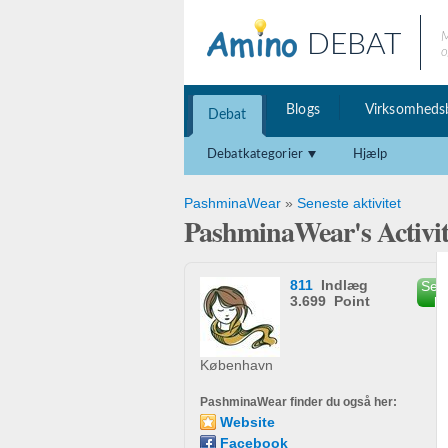
DEBAT
M
o
Blogs
Virksomheds
Debat
Debatkategorier
Hjælp
PashminaWear
»
Seneste aktivitet
PashminaWear's Activi
811
Indlæg
Send
3.699 Point
b
København
PashminaWear finder du også her:
Website
Facebook