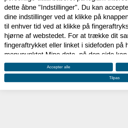
dette åbne "Indstillinger". Du kan accepte
dine indstillinger ved at klikke på knappen 
til enhver tid ved at klikke på fingeraftr
hjørne af webstedet. For at trække dit sa
fingeraftrykket eller linket i sidefoden p
menupunktet Mine data, på den side kan 
Disse valg vil blive signaleret til vores pa
Accepter alle
browserdata.
Tilpas
Vi og vores partnere behandler d
hjemmesidens ydeevne og gøre 
Opbevare og/eller tilgå oplysninger på 
oplysninger til at vælge annoncering. Oprett
annoncering. Bruge profiler til at vælge t