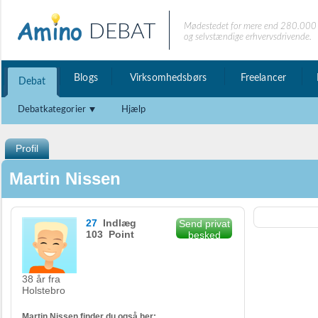
DEBAT
Mødestedet for mere end 280.000 
og selvstændige erhvervsdrivende.
Blogs
Virksomhedsbørs
Freelancer
Debat
Debatkategorier
Hjælp
Profil
Martin Nissen
27
Indlæg
Send privat
103 Point
besked
38 år fra
Holstebro
Martin Nissen finder du også her: