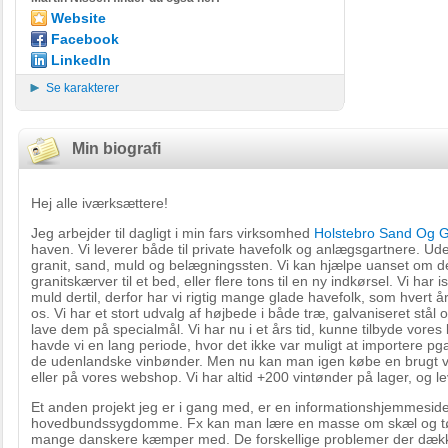
Website
Facebook
LinkedIn
Se karakterer
Min biografi
Hej alle iværksættere!
Jeg arbejder til dagligt i min fars virksomhed
Holstebro Sand Og G
haven. Vi leverer både til private havefolk og anlægsgartnere. Ude 
granit, sand, muld og belægningssten. Vi kan hjælpe uanset om d
granitskærver til et bed, eller flere tons til en ny indkørsel. Vi har
muld dertil, derfor har vi rigtig mange glade havefolk, som hvert
os. Vi har et stort udvalg af højbede i både træ, galvaniseret stål
lave dem på specialmål. Vi har nu i et års tid, kunne tilbyde vores
havde vi en lang periode, hvor det ikke var muligt at importere 
de udenlandske vinbønder. Men nu kan man igen købe en brugt vi
eller på vores webshop. Vi har altid +200 vintønder på lager, og l
Et anden projekt jeg er i gang med, er en informationshjemmesi
hovedbundssygdomme. Fx kan man lære en masse om skæl og tør
mange danskere kæmper med. De forskellige problemer der dækk