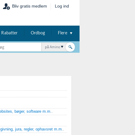
Bliv gratis medlem
Log ind
Rabatter
Ordbog
Flere
på Amino
bsites, bøger, software m.m.
.
vgivning, jura, regler, ophavsret m.m.
.