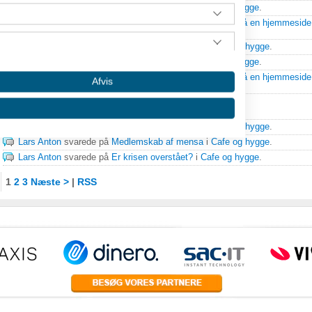
Lars Anton
svarede på
Er krisen overstået?
i
Cafe og hygge
.
Lars Anton
svarede på
Hvor mange MB går der typisk på en hjemmeside
handelsløsninger
.
Lars Anton
svarede på
Medlemskab af mensa
i
Cafe og hygge
.
Lars Anton
svarede på
Er krisen overstået?
i
Cafe og hygge
.
Lars Anton
svarede på
Hvor mange MB går der typisk på en hjemmeside
Afvis
handelsløsninger
.
16-03-2011
Lars Anton
svarede på
Medlemskab af mensa
i
Cafe og hygge
.
Lars Anton
svarede på
Medlemskab af mensa
i
Cafe og hygge
.
Lars Anton
svarede på
Er krisen overstået?
i
Cafe og hygge
.
1
2
3
Næste >
|
RSS
 oplysninger fra forskellige