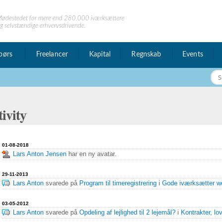
ødestedet for mere end 280.000 iværksættere
g selvstændige erhvervsdrivende.
børs
Freelancer
Kapital
Regnskab
Events
ivity
 privat
01-08-2018
esked
Lars Anton Jensen
har en ny avatar.
29-11-2013
Lars Anton
svarede på
Program til timeregistrering
i
Gode iværksætter we
03-05-2012
Lars Anton
svarede på
Opdeling af lejlighed til 2 lejemål?
i
Kontrakter, lo