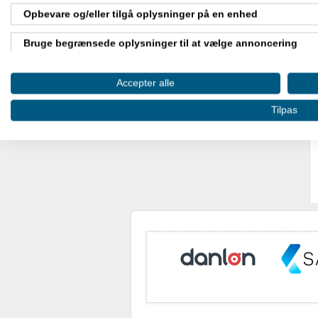
Opbevare og/eller tilgå oplysninger på en enhed
Bruge begrænsede oplysninger til at vælge annoncering
Oprette profiler til tilpasset annoncering
Accepter alle
Bruge profiler til at vælge tilpasset annoncering
Tilpas
Oprette profiler for at tilpasse indhold
Bruge profiler til at vælge tilpasset indhold
Måle annonceringseffektivitet
Måle indholdseffektivitet
Forstå målgrupper gennem statistikker eller kombinationer af
kilder
Udvikle og forbedre tjenester
Bruge begrænsede oplysninger til at vælge indhold