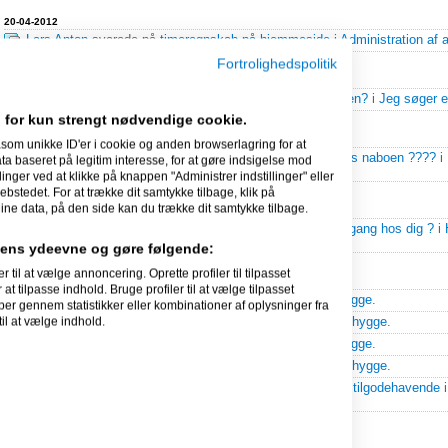
20-04-2012
Lars Anton
svarede på
timeregnskab på hjemmeside
i
Administration af 
Fortrolighedspolitik
31-03-2012
Lars Anton
svarede på
Er du landmåler, eller kender du en?
i
Jeg søger et
 for kun strengt nødvendige cookie.
21-03-2011
som unikke ID'er i cookie og anden browserlagring for at
Lars Anton
svarede på
GLS - vi afleverer dine pakker hos naboen ????
i
 baseret på legitim interesse, for at gøre indsigelse mod
ophavsret m.m.
.
linger ved at klikke på knappen "Administrer indstillinger" eller
ebstedet. For at trække dit samtykke tilbage, klik på
ine data, på den side kan du trække dit samtykke tilbage.
20-03-2011
Lars Anton
svarede på
Slogan hvilke tanker sætter det igang hos dig ?
i
(Ikke internet)
.
idens ydeevne og gøre følgende:
l at vælge annoncering. Oprette profiler til tilpasset
18-03-2011
at tilpasse indhold. Bruge profiler til at vælge tilpasset
Lars Anton
svarede på
Er krisen overstået?
i
Cafe og hygge
.
per gennem statistikker eller kombinationer af oplysninger fra
il at vælge indhold.
Lars Anton
svarede på
Medlemskab af mensa
i
Cafe og hygge
.
Lars Anton
svarede på
Er krisen overstået?
i
Cafe og hygge
.
Lars Anton
svarede på
Medlemskab af mensa
i
Cafe og hygge
.
Lars Anton
svarede på
Dårlige betalere og inddrivelse af tilgodehavende
ophavsret m.m.
.
17-03-2011