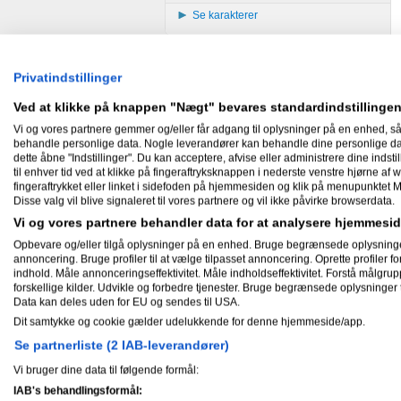
Se karakterer
Privatindstillinger
Ved at klikke på knappen "Nægt" bevares standardindstillingen
Vi og vores partnere gemmer og/eller får adgang til oplysninger på en enhed, så
behandle personlige data. Nogle leverandører kan behandle dine personlige data
dette åbne "Indstillinger". Du kan acceptere, afvise eller administrere dine indstil
til enhver tid ved at klikke på fingeraftryksknappen i nederste venstre hjørne af w
fingeraftrykket eller linket i sidefoden på hjemmesiden og klik på menupunktet M
Disse valg vil blive signaleret til vores partnere og vil ikke påvirke browserdata.
Vi og vores partnere behandler data for at analysere hjemmes
Opbevare og/eller tilgå oplysninger på en enhed. Bruge begrænsede oplysninger ti
annoncering. Bruge profiler til at vælge tilpasset annoncering. Oprette profiler for 
indhold. Måle annonceringseffektivitet. Måle indholdseffektivitet. Forstå målgrup
forskellige kilder. Udvikle og forbedre tjenester. Bruge begrænsede oplysninger t
Data kan deles uden for EU og sendes til USA.
Dit samtykke og cookie gælder udelukkende for denne hjemmeside/app.
Se partnerliste (2 IAB-leverandører)
Vi bruger dine data til følgende formål:
IAB's behandlingsformål: