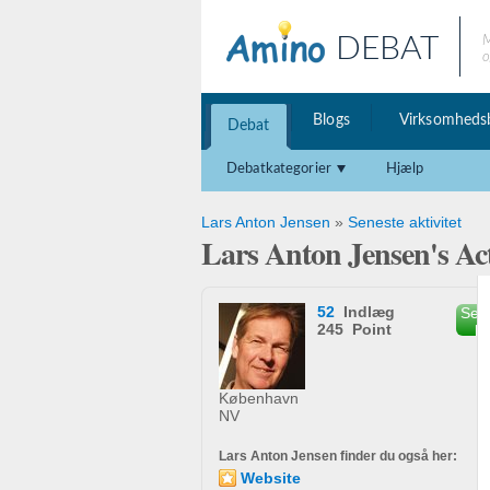
DEBAT
M
o
Blogs
Virksomheds
Debat
Debatkategorier
Hjælp
Lars Anton Jensen
»
Seneste aktivitet
Lars Anton Jensen's Act
52
Indlæg
Send
245 Point
b
København
NV
Lars Anton Jensen finder du også her:
Website