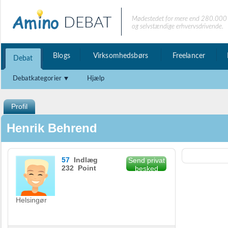
DEBAT
Mødestedet for mere end 280.000 
og selvstændige erhvervsdrivende.
Blogs
Virksomhedsbørs
Freelancer
Debat
Debatkategorier
Hjælp
Profil
Henrik Behrend
57
Indlæg
Send privat
232 Point
besked
Helsingør