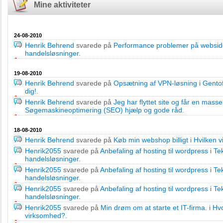
Mine aktiviteter
24-08-2010
Henrik Behrend
svarede på
Performance problemer på websid
handelsløsninger
.
19-08-2010
Henrik Behrend
svarede på
Opsætning af VPN-løsning i Gentof
dig!
.
Henrik Behrend
svarede på
Jeg har flyttet site og får en mass
Søgemaskineoptimering (SEO) hjælp og gode råd
.
18-08-2010
Henrik Behrend
svarede på
Køb min webshop billigt
i
Hvilken v
Henrik2055
svarede på
Anbefaling af hosting til wordpress
i
Tek
handelsløsninger
.
Henrik2055
svarede på
Anbefaling af hosting til wordpress
i
Tek
handelsløsninger
.
Henrik2055
svarede på
Anbefaling af hosting til wordpress
i
Tek
handelsløsninger
.
Henrik2055
svarede på
Min drøm om at starte et IT-firma.
i
Hvo
virksomhed?
.