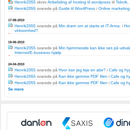
Henrik2055
skrev
Anbefaling af hosting til wordpress
til
Teknik,
Henrik2055
svarede på
Guide til WordPress
i
Online marketing
17-08-2010
Henrik2055
svarede på
Min drøm om at starte et IT-firma.
i
Hvo
virksomhed?
.
19-06-2010
Henrik2055
svarede på
Min hjemmeside kan ikke ses på udval
Internet/E-business hjælp
.
24-04-2010
Henrik2055
svarede på
Hvor kan jeg leje en abe?
i
Cafe og hy
Henrik2055
svarede på
Kan ikke gemme PDF filen
i
Cafe og h
Henrik2055
svarede på
Kan ikke gemme PDF filen
i
Cafe og h
Se mere