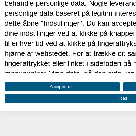
behandle personlige data. Nogle leveran
personlige data baseret på legitim intere
dette åbne "Indstillinger". Du kan accepte
dine indstillinger ved at klikke på knappen 
til enhver tid ved at klikke på fingeraftr
hjørne af webstedet. For at trække dit sa
fingeraftrykket eller linket i sidefoden p
menupunktet Mine data, på den side kan 
Disse valg vil blive signaleret til vores pa
Accepter alle
browserdata.
Tilpas
Vi og vores partnere behandler d
hjemmesidens ydeevne og gøre 
Opbevare og/eller tilgå oplysninger på 