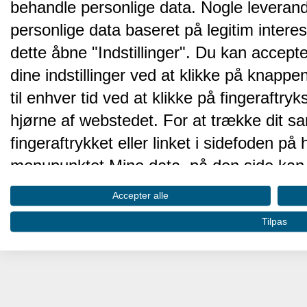
behandle personlige data. Nogle leveran
personlige data baseret på legitim intere
dette åbne "Indstillinger". Du kan accepte
dine indstillinger ved at klikke på knappen 
til enhver tid ved at klikke på fingeraftr
hjørne af webstedet. For at trække dit sa
fingeraftrykket eller linket i sidefoden p
menupunktet Mine data, på den side kan 
Disse valg vil blive signaleret til vores pa
Accepter alle
browserdata.
Tilpas
Vi og vores partnere behandler d
hjemmesidens ydeevne og gøre 
Opbevare og/eller tilgå oplysninger på 