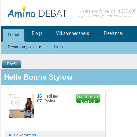
DEBAT
Mødestedet for mere end 280.000 
og selvstændige erhvervsdrivende.
Blogs
Virksomhedsbørs
Freelancer
Debat
Debatkategorier
Hjælp
Profil
Helle Bonne Stylow
16
Indlæg
Send privat
87 Point
besked
Se karakterer