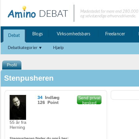
DEBAT
Mødestedet for mere end 280.000 
og selvstændige erhvervsdrivende.
Blogs
Virksomhedsbørs
Freelancer
Debat
Debatkategorier
Hjælp
Profil
Stenpusheren
34
Indlæg
Send privat
126 Point
besked
55 år fra
Herning
Stenpusheren finder du også her: