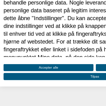
behandle personlige data. Nogle leveran
personlige data baseret på legitim intere
dette åbne "Indstillinger". Du kan accepte
dine indstillinger ved at klikke på knappen 
til enhver tid ved at klikke på fingeraftr
hjørne af webstedet. For at trække dit sa
fingeraftrykket eller linket i sidefoden p
menupunktet Mine data, på den side kan 
Disse valg vil blive signaleret til vores pa
Accepter alle
browserdata.
Tilpas
Vi og vores partnere behandler d
hjemmesidens ydeevne og gøre 
Opbevare og/eller tilgå oplysninger på 