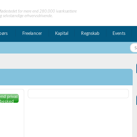
ødestedet for mere end 280.000 iværksættere
g selvstændige erhvervsdrivende.
børs
Freelancer
Kapital
Regnskab
Events
nd privat
besked