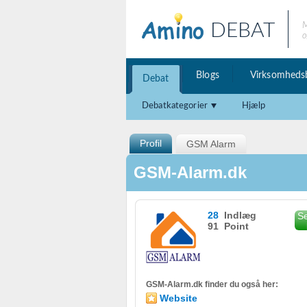
DEBAT
M
o
Blogs
Virksomheds
Debat
Debatkategorier
Hjælp
Profil
GSM Alarm
GSM-Alarm.dk
28
Indlæg
Se
91 Point
GSM-Alarm.dk finder du også her:
Website