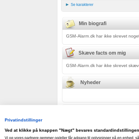
Se karakterer
Min biografi
GSM-Alarm.dk har ikke skrevet noget
Skæve facts om mig
GSM-Alarm.dk har ikke skrevet skæve
Nyheder
Gæstebog
Privatindstillinger
Ingen har endnu skrevet i GSM-Ala
Ved at klikke på knappen "Nægt" bevares standardindstillingen
Vi og vores partnere gemmer og/eller får adgang til oplysninger på en enhed, så