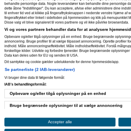
behandle personlige data. Nogle leverandører kan behandle dine personlige data
Mine aktiviteter
dette åbne "Indstillinger". Du kan acceptere, afvise eller administrere dine indstil
til enhver tid ved at klikke på fingeraftryksknappen i nederste venstre hjørne af w
fingeraftrykket eller linket i sidefoden på hjemmesiden og klik på menupunktet M
Disse valg vil blive signaleret til vores partnere og vil ikke påvirke browserdata.
10-08-2014
GSM-Alarm.dk
svarede på
Ejer d
Vi og vores partnere behandler data for at analysere hjemmes
m.m.
.
Opbevare og/eller tilgå oplysninger på en enhed. Bruge begrænsede oplysninger ti
annoncering. Bruge profiler til at vælge tilpasset annoncering. Oprette profiler for 
10-06-2013
indhold. Måle annonceringseffektivitet. Måle indholdseffektivitet. Forstå målgrup
GSM-Alarm.dk
svarede på
Metode
forskellige kilder. Udvikle og forbedre tjenester. Bruge begrænsede oplysninger t
salg (Ikke internet)
.
Data kan deles uden for EU og sendes til USA.
Dit samtykke og cookie gælder udelukkende for denne hjemmeside/app.
08-06-2013
Se partnerliste (2 IAB-leverandører)
GSM-Alarm.dk
svarede på
Jeg sø
salg på webshops & websites
.
Vi bruger dine data til følgende formål:
GSM-Alarm.dk
svarede på
Har id
IAB's behandlingsformål:
Opbevare og/eller tilgå oplysninger på en enhed
07-06-2013
GSM-Alarm.dk
svarede på
Hvad g
Bruge begrænsede oplysninger til at vælge annoncering
hjælp & gode råd
.
GSM-Alarm.dk
svarede på
Jeg sø
salg på webshops & websites
.
Oprette profiler til tilpasset annoncering
Accepter alle
GSM-Alarm.dk
svarede på
Har id
Bruge profiler til at vælge tilpasset annoncering
GSM-Alarm.dk
svarede på
Hvorfor