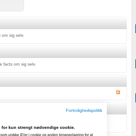
 om sig selv.
 facts om sig selv.
Fortrolighedspolitik
rm.dk's Gæstebog
 for kun strengt nødvendige cookie.
som unikke ID'er i cookie og anden browserlagring for at