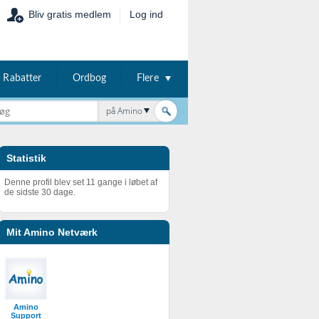
Bliv gratis medlem
Log ind
Rabatter
Ordbog
Flere
på Amino
Statistik
Denne profil blev set 11 gange i løbet af
de sidste 30 dage.
Mit Amino Netværk
Amino
Support