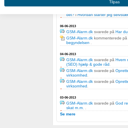
Tilpas
& gode råd
.
GSM-Alarm.dk
svarede på
Drift +
Oprette profiler for at tilpasse indhold
det?
i
Hvordan starter jeg selvst
Bruge profiler til at vælge tilpasset indhold
06-06-2013
GSM-Alarm.dk
svarede på
Har du
Måle annonceringseffektivitet
GSM-Alarm.dk
kommenterede p
begyndelsen
.
Måle indholdseffektivitet
04-06-2013
Forstå målgrupper gennem statistikker eller kombinationer af
GSM-Alarm.dk
svarede på
Hvem m
kilder
(SEO) hjælp & gode råd
.
GSM-Alarm.dk
svarede på
Oprett
Udvikle og forbedre tjenester
virksomhed
.
GSM-Alarm.dk
svarede på
Oprett
Bruge begrænsede oplysninger til at vælge indhold
virksomhed
.
IAB Special Features:
03-06-2013
GSM-Alarm.dk
svarede på
God rev
Bruge præcise geografiske placeringsoplysninger
skat m.m.
.
Se mere
Identificere enheder baseret på aktivt anmodede oplysninge
Ikke-IAB-behandlingsformål: