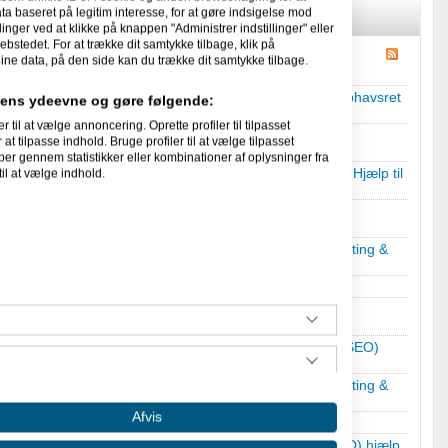
 baseret på legitim interesse, for at gøre indsigelse mod
linger ved at klikke på knappen "Administrer indstillinger" eller
ebstedet. For at trække dit samtykke tilbage, klik på
ine data, på den side kan du trække dit samtykke tilbage.
u din egen hjemmeside?
i
Jura, kontrakter, lovgivning, ophavsret
idens ydeevne og gøre følgende:
l at vælge annoncering. Oprette profiler til tilpasset
at tilpasse indhold. Bruge profiler til at vælge tilpasset
per gennem statistikker eller kombinationer af oplysninger fra
: Kunden betaler, hvad h*n synes, produktet er værd?
i
Hjælp til
il at vælge indhold.
ger en webshop - kan jeg selv klare det?
i
Online marketing &
éen potentiale?
i
Hvilken virksomhed skal jeg starte?
.
ør I ved SEO & Facebook?
i
Søgemaskineoptimering (SEO)
ger en webshop - kan jeg selv klare det?
i
Online marketing &
Afvis
éen potentiale?
i
Hvilken virksomhed skal jeg starte?
.
 vil mine backlinks ikke?
i
Søgemaskineoptimering (SEO) hjælp