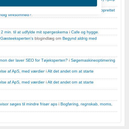
 Holding selskabs konstruktion - nogen der selv har haft oprettet
ændig virksomhed?
.
 2 min. til at udfylde mit spørgeskema
i
Cafe og hygge
.
å
Gæsteeksperten's
blogindlæg om
Begynd aldrig med
 oplysninger fra forskellige
on der laver SEO for Tøjeksperten?
i
Søgemaskineoptimering
else af ApS, med værdier
i
Alt det andet om at starte
else af ApS, med værdier
i
Alt det andet om at starte
isor søges til mindre frisør aps
i
Bogføring, regnskab, moms,
r