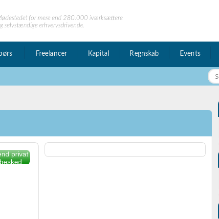
ødestedet for mere end 280.000 iværksættere
g selvstændige erhvervsdrivende.
børs
Freelancer
Kapital
Regnskab
Events
nd privat
besked