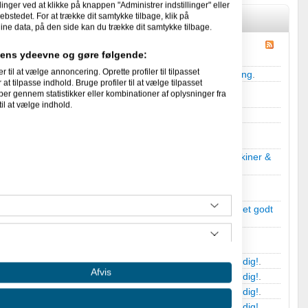
linger ved at klikke på knappen "Administrer indstillinger" eller
ebstedet. For at trække dit samtykke tilbage, klik på
ine data, på den side kan du trække dit samtykke tilbage.
idens ydeevne og gøre følgende:
l at vælge annoncering. Oprette profiler til tilpasset
 styring af en maskine
i
Produktion, maskiner & outsourcing
.
at tilpasse indhold. Bruge profiler til at vælge tilpasset
per gennem statistikker eller kombinationer af oplysninger fra
il at vælge indhold.
;) Finde middel af Sum.Hvis formel ??
i
Cafe og hygge
.
ringsværktøj til integration i e-conomic
i
Produktion, maskiner &
Gratis artikler til kl. 22.00 i aften. (31. juli 2012)
i
Jeg har et godt
Ny Printer søges til grafiker
i
Jeg søger et godt tilbud fra dig!
.
Afvis
Ny Printer søges til grafiker
i
Jeg søger et godt tilbud fra dig!
.
Ny Printer søges til grafiker
i
Jeg søger et godt tilbud fra dig!
.
Ny Printer søges til grafiker
i
Jeg søger et godt tilbud fra dig!
.