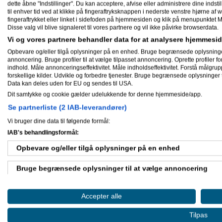
dette åbne "Indstillinger". Du kan acceptere, afvise eller administrere dine indstil
til enhver tid ved at klikke på fingeraftryksknappen i nederste venstre hjørne af w
Mine aktiviteter
fingeraftrykket eller linket i sidefoden på hjemmesiden og klik på menupunktet M
Disse valg vil blive signaleret til vores partnere og vil ikke påvirke browserdata.
Vi og vores partnere behandler data for at analysere hjemmes
16-12-2015
Opbevare og/eller tilgå oplysninger på en enhed. Bruge begrænsede oplysninger ti
Benjamin
svarede på
Software til
annoncering. Bruge profiler til at vælge tilpasset annoncering. Oprette profiler for 
indhold. Måle annonceringseffektivitet. Måle indholdseffektivitet. Forstå målgrup
13-12-2015
forskellige kilder. Udvikle og forbedre tjenester. Bruge begrænsede oplysninger t
Benjamin
svarede på
EXCE-Hjælp 
Data kan deles uden for EU og sendes til USA.
Dit samtykke og cookie gælder udelukkende for denne hjemmeside/app.
31-05-2014
Se partnerliste (2 IAB-leverandører)
Benjamin
svarede på
Tidsregistre
outsourcing
.
Vi bruger dine data til følgende formål:
IAB's behandlingsformål:
04-08-2012
Opbevare og/eller tilgå oplysninger på en enhed
Benjamin / Unik-data
svarede på
tilbud til dig!
.
Bruge begrænsede oplysninger til at vælge annoncering
19-07-2012
Benjamin / Unik-data
svarede på
Oprette profiler til tilpasset annoncering
Accepter alle
Benjamin / Unik-data
svarede på
Bruge profiler til at vælge tilpasset annoncering
Benjamin / Unik-data
svarede på
Tilpas
Benjamin / Unik-data
svarede på