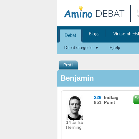
DEBAT
M
o
Blogs
Virksomheds
Debat
Debatkategorier
Hjælp
Profil
Benjamin
226
Indlæg
Se
851 Point
14 år fra
Herning