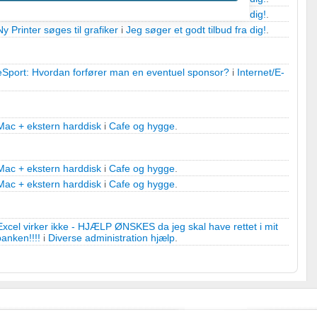
Ny Printer søges til grafiker
i
Jeg søger et godt tilbud fra dig!
.
Ny Printer søges til grafiker
i
Jeg søger et godt tilbud fra dig!
.
eSport: Hvordan forfører man en eventuel sponsor?
i
Internet/E-
Mac + ekstern harddisk
i
Cafe og hygge
.
 oplysninger fra forskellige
Mac + ekstern harddisk
i
Cafe og hygge
.
Mac + ekstern harddisk
i
Cafe og hygge
.
Excel virker ikke - HJÆLP ØNSKES da jeg skal have rettet i mit
banken!!!!
i
Diverse administration hjælp
.
r