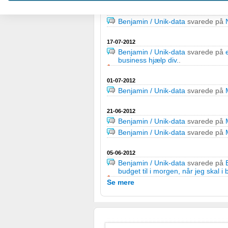
Oprette profiler for at tilpasse indhold
Benjamin / Unik-data
svarede på
Benjamin / Unik-data
svarede på
Bruge profiler til at vælge tilpasset indhold
17-07-2012
Måle annonceringseffektivitet
Benjamin / Unik-data
svarede på
business hjælp div.
.
Måle indholdseffektivitet
01-07-2012
Benjamin / Unik-data
svarede på
Forstå målgrupper gennem statistikker eller kombinationer af
kilder
21-06-2012
Udvikle og forbedre tjenester
Benjamin / Unik-data
svarede på
Benjamin / Unik-data
svarede på
Bruge begrænsede oplysninger til at vælge indhold
05-06-2012
IAB Special Features:
Benjamin / Unik-data
svarede på
budget til i morgen, når jeg skal i 
Bruge præcise geografiske placeringsoplysninger
Se mere
Identificere enheder baseret på aktivt anmodede oplysninge
Ikke-IAB-behandlingsformål:
Nødvendig