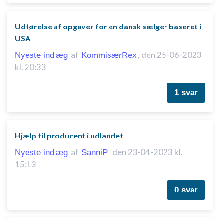
Udførelse af opgaver for en dansk sælger baseret i
USA
af
,
den 25-06-2023
Nyeste indlæg
KommisærRex
kl. 20:33
1 svar
Hjælp til producent i udlandet.
af
,
den 23-04-2023 kl.
Nyeste indlæg
SanniP
15:13
0 svar