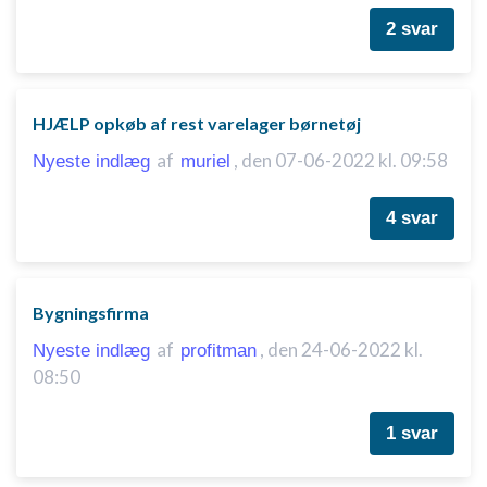
2 svar
HJÆLP opkøb af rest varelager børnetøj
af
,
den 07-06-2022 kl. 09:58
Nyeste indlæg
muriel
4 svar
Bygningsfirma
af
,
den 24-06-2022 kl.
Nyeste indlæg
profitman
08:50
1 svar