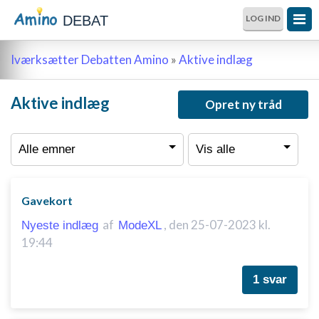
DEBAT
LOG IND
Iværksætter Debatten Amino
»
Aktive indlæg
Aktive indlæg
Opret ny tråd
Gavekort
af
,
den 25-07-2023 kl.
Nyeste indlæg
ModeXL
19:44
1 svar