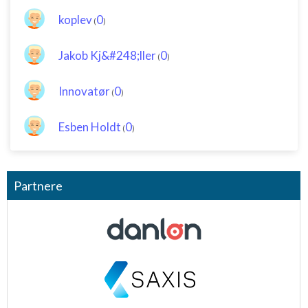
koplev
0
(
)
Jakob Kj&#248;ller
0
(
)
Innovatør
0
(
)
Esben Holdt
0
(
)
Partnere