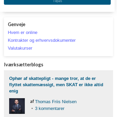
Læs mere
Tilpas
IAB's behandlingsformål:
Opbevare og/eller tilgå oplysninger på en
enhed
Genveje
Bruge begrænsede oplysninger til at vælge
annoncering
Hvem er online
Kontrakter og erhvervsdokumenter
Oprette profiler til tilpasset annoncering
Valutakurser
Bruge profiler til at vælge tilpasset
annoncering
Iværksætterblogs
Oprette profiler for at tilpasse indhold
Ophør af skattepligt - mange tror, at de er
Bruge profiler til at vælge tilpasset indhold
flyttet skattemæssigt, men SKAT er ikke altid
Måle annonceringseffektivitet
enig
Måle indholdseffektivitet
af
Thomas Friis Nielsen
3 kommentarer
Forstå målgrupper gennem statistikker eller
kombinationer af oplysninger fra forskellige