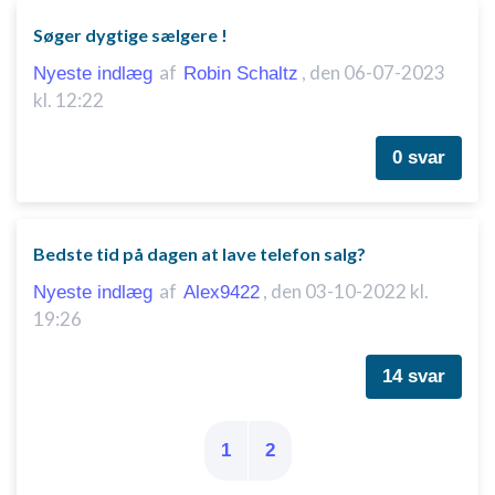
Søger dygtige sælgere !
af
,
den 06-07-2023
Nyeste indlæg
Robin Schaltz
kl. 12:22
0 svar
Bedste tid på dagen at lave telefon salg?
af
,
den 03-10-2022 kl.
Nyeste indlæg
Alex9422
19:26
14 svar
1
2