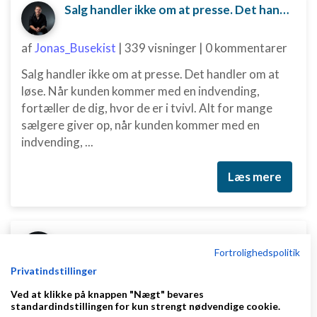
Salg handler ikke om at presse. Det handler om at løse.
af
Jonas_Busekist
|
339 visninger
|
0 kommentarer
Salg handler ikke om at presse. Det handler om at
løse. Når kunden kommer med en indvending,
fortæller de dig, hvor de er i tvivl. Alt for mange
sælgere giver op, når kunden kommer med en
indvending, ...
Læs mere
Som sælger kan du bruge tabsaversion til at skubbe kunden mod en beslutning.
Fortrolighedspolitik
Privatindstillinger
af
Jonas_Busekist
|
334 visninger
|
0 kommentarer
Ved at klikke på knappen "Nægt" bevares
Noget af det mest frustrerende i salg er, når kunden
standardindstillingen for kun strengt nødvendige cookie.