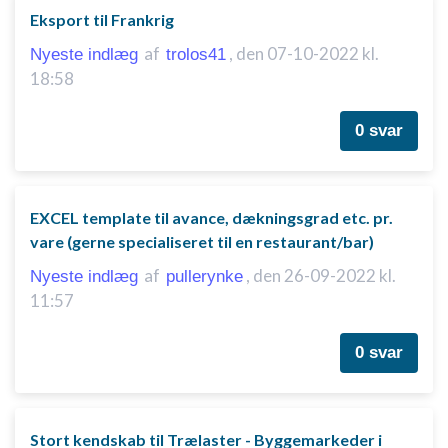
Eksport til Frankrig
af
,
den 07-10-2022 kl.
Nyeste indlæg
trolos41
18:58
0 svar
EXCEL template til avance, dækningsgrad etc. pr.
vare (gerne specialiseret til en restaurant/bar)
af
,
den 26-09-2022 kl.
Nyeste indlæg
pullerynke
11:57
0 svar
Stort kendskab til Trælaster - Byggemarkeder i