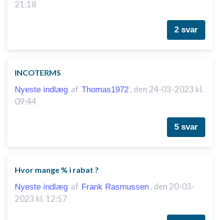
21:18
2 svar
INCOTERMS
af
,
den 24-03-2023 kl.
Nyeste indlæg
Thomas1972
09:44
5 svar
Hvor mange % i rabat ?
af
,
den 20-03-
Nyeste indlæg
Frank Rasmussen
2023 kl. 12:57