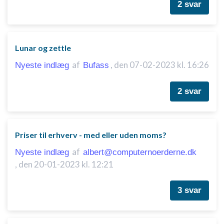
2 svar
Lunar og zettle
af
,
den 07-02-2023 kl. 16:26
Nyeste indlæg
Bufass
2 svar
Priser til erhverv - med eller uden moms?
af
Nyeste indlæg
albert@computernoerderne.dk
,
den 20-01-2023 kl. 12:21
3 svar