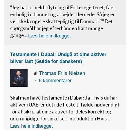
kilder
"Jeg har jo meldt flytning til Folkeregisteret, fået
en bolig i udlandet og arbejder dernede. Så jeg er
Udvikle og forbedre tjenester
vel ikke længere skattepligtig til Danmark?" Det
Bruge begrænsede oplysninger til at vælge
spørgsmål har jeg efterhånden hørt mange
indhold
gange...
Læs hele indlægget
IAB Special Features:
Bruge præcise geografiske
Testamente i Dubai: Undgå at dine aktiver
placeringsoplysninger
bliver låst (Guide for danskere)
Identificere enheder baseret på aktivt
anmodede oplysninger
af
Thomas Friis Nielsen
8 kommentarer
Ikke-IAB-behandlingsformål:
Nødvendig
Skal man have testamente i Dubai? Ja – hvis du har
Ydeevne
aktiver i UAE, er det i de fleste tilfælde nødvendigt
for at sikre, at dine aktiver fordeles korrekt og
Funktionel
uden unødige forsinkelser. Introduktion Hvis ..
Læs hele indlægget
Annoncering / marketing