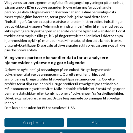
godt kan se værdien, men stadig ikke træffer en
Vi og vores partnere gemmer og/eller får adgang til oplysninger på en enhed,
såsom unikke ID'er i cookie og anden browserlagring for at behandle
beslutning. De nikker, de forstår, de er enige… og
personlige data. Nogle leverandører kan behandle dine personlige data
alligevel sker der ingenting. Det kan i nogle ti...
baseret på legitim interesse, for at gøre indsigelse mod dette åbne
"Indstillinger". Du kan acceptere, afvise eller administrere dine indstillinger
ved at klikke på knappen "Administrer indstillinger" eller til enhver tid ved at
Læs mere
klikke på fingeraftryksknappen i nederste venstre hjørne af webstedet. For at
trække dit samtykke tilbage, klik på fingeraftrykket eller linket i sidefoden på
hjemmesiden og klik på menupunktet Mine data, på den side kan du trække
dit samtykke tilbage. Disse valg vil blive signaleret til vores partnere og vil ikke
påvirke browserdata.
Pains & Gains: Skab relevans, urgency og beslutningskraft i dit salg
Vi og vores partnere behandler data for at analysere
hjemmesidens ydeevne og gøre følgende:
Opbevare og/eller tilgå oplysninger på en enhed. Bruge begrænsede
af
Jonas_Busekist
|
1.094 visninger
|
oplysninger til at vælge annoncering. Oprette profiler til tilpasset
annoncering. Bruge profiler til at vælge tilpasset annoncering. Oprette
2 kommentarer
profiler for at tilpasse indhold. Bruge profiler til at vælge tilpasset indhold.
Måle annonceringseffektivitet. Måle indholdseffektivitet. Forstå målgrupper
Pains & Gains: Skab relevans, urgency og
gennem statistikker eller kombinationer af oplysninger fra forskellige kilder.
beslutningskraft i dit salg At forstå kundens
Udvikle og forbedre tjenester. Bruge begrænsede oplysninger til at vælge
indhold.
smertepunkter (pains) og gevinster (gains) er
Data kan deles uden for EU og sendes til USA.
fundamentalt for enhver effektiv salgsproces.
Dit samtykke og cookie gælder udelukkende for denne hjemmeside/app.
Uanset hvor stærk din...
Se partnerliste (2 IAB-leverandører)
Accepter alle
Afvis
Vi bruger dine data til følgende formål: