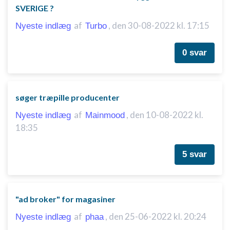
SVERIGE ?
af
,
den 30-08-2022 kl. 17:15
Nyeste indlæg
Turbo
0 svar
søger træpille producenter
af
,
den 10-08-2022 kl.
Nyeste indlæg
Mainmood
18:35
5 svar
"ad broker" for magasiner
af
,
den 25-06-2022 kl. 20:24
Nyeste indlæg
phaa