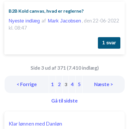
B2B Kold canvas, hvad er reglerne?
af
,
den 22-06-2022
Nyeste indlæg
Mark Jacobsen
kl. 08:47
1 svar
Side 3 ud af 371 (7.410 indlæg)
< Forrige
1
2
4
5
Næste >
3
Gå til sidste
Klar lønnen med Danløn