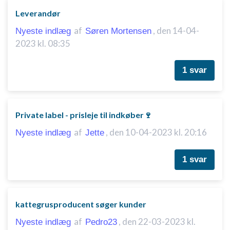
Leverandør
af
,
den 14-04-
Nyeste indlæg
Søren Mortensen
2023 kl. 08:35
1 svar
Private label - prisleje til indkøber🍷
af
,
den 10-04-2023 kl. 20:16
Nyeste indlæg
Jette
1 svar
kattegrusproducent søger kunder
af
,
den 22-03-2023 kl.
Nyeste indlæg
Pedro23