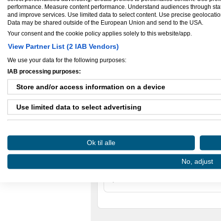
råvarer uden tilsætningsstoffer eller konse
performance. Measure content performance. Understand audiences through statis
hvor der kun er benyttet den nødvendige 
and improve services. Use limited data to select content. Use precise geolocation 
Du finder blandt andet argan olie, som er 
masse andre gode egenskaber for krop og
Data may be shared outside of the European Union and send to the USA.
Der er også kaktus olie, som er en af de 
Your consent and the cookie policy applies solely to this website/app.
trist hud. Den opstrammer og opfrisker hu
Moroccan French Green Clay er velegnet t
View Partner List (2 IAB Vendors)
betændelse, sår og ømme muskler. Leret e
og det renser og helbreder.
We use your data for the following purposes:
Savon Beldi er en sæbe, som giver dig den
vaske hele kroppen i Savon Beldi, og den
IAB processing purposes:
kropssæbe.
Ud over dette kommer der en masse and
Store and/or access information on a device
Cosmos Co sælges via vores egen webshop,
autoriserede forhandlere af produkterne.
Use limited data to select advertising
Create profiles for personalised advertising
Ok til alle
Use profiles to select personalised advertising
Ejere og medarbejdere
No, adjust
Create profiles to personalise content
Ejer:
Fashion-Seller
Use profiles to select personalised content
Measure advertising performance