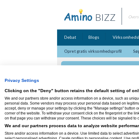
BIZZ
Overs
Debat
Blogs
Virksomheds
Opret gratis virksomhedsprofil
Søg
Cosmos Co
Privacy Settings
Clicking on the "Deny" button retains the default setting of onl
We and our partners store and/or access information on a device, such as uniqu
Firmaprofil
personal data. Some vendors may process your personal data based on legitimate 
accept, deny or manage your settings by clicking the "Manage settings" button or a
corner of the website. To withdraw your consent click on the fingerprint or the lin
Cosmos Co
on that page you can withdraw your consent. These choices will be signaled to ou
24534 Neumünster
We and our partners process data to analyze website performan
Besøg Cosmos Co 's website
Store and/or access information on a device. Use limited data to select advertisin
Cosmos Co er naturlige kosmetik produkte
select personalised advertising. Create profiles to personalise content. Use prof