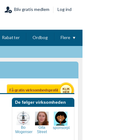
Bliv gratis medlem
Log ind
Rabatter
Ordbog
Flere
De følger virksomheden
Bo
Gita
sponsorplay
Mogensen
Street