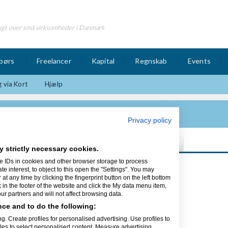
igt over små virksomheder i Danmark
børs
Freelancer
Kapital
Regnskab
Events
 via Kort
Hjælp
Privacy policy
y strictly necessary cookies.
e IDs in cookies and other browser storage to process
Sidst opdateret 15/06-15
interest, to object to this open the "Settings". You may
t any time by clicking the fingerprint button on the left bottom
k in the footer of the website and click the My data menu item,
r partners and will not affect browsing data.
ce and to do the following:
g. Create profiles for personalised advertising. Use profiles to
r, som er lavet af naturens egne
iles to select personalised content. Measure advertising