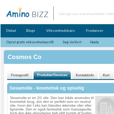
BIZZ
Oversigt over små virksomheder i Dan
Debat
Blogs
Virksomhedsbørs
Freelancer
Opret gratis virksomhedsprofil
Søg via Kort
Hjælp
Cosmos Co
Sesamolie - kosmetisk og spiselig
Sesamolie er en 2i1 olie. Den kan både anvendes til
kosmetisk brug, dvs den er perfekt som en neutral
olie, hvori der f.eks kan blandes æteriske olier eller
lignende. Den er også fantastisk som massageolie,
fordi den ikke absorberes helt vildt hurtigt af huden,