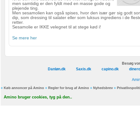
men samtidig er den fyldt med en masse gode og
plejende ting.
Men sesamolien kan også spises, hvor den især gør sig godt s
dip, som dressing til salater eller som luksus ingrediens i de flest
retter.
Sesamolie er IKKE velegnet til at stege kød i!
Se mere her
Besøg vor
Danløn.dk
Saxis.dk
capino.dk
diner
Amin
Køb annoncer på Amino
Regler for brug af Amino
Nyhedsbrev
Privatlivspolit
Amino bruger cookies, tyg på den..