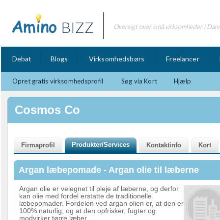
BIZZ
Oversigt over små virksomheder i Dan
Debat
Blogs
Virksomhedsbørs
Freelancer
Opret gratis virksomhedsprofil
Søg via Kort
Hjælp
Cosmos Co
Argan læbepomade - Argan olie til læberne
Argan olie er velegnet til pleje af læberne, og derfor
kan olie med fordel erstatte de traditionelle
læbepomader. Fordelen ved argan olien er, at den er
100% naturlig, og at den opfrisker, fugter og
modvirker tørre læber.