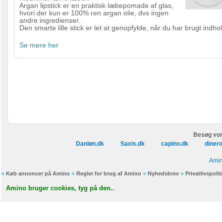
Argan lipstick er en praktisk læbepomade af glas,
hvori der kun er 100% ren argan olie, dvs ingen
andre ingredienser.
Den smarte lille stick er let at genopfylde, når du har brugt indhol
Se mere her
Besøg vor
Danløn.dk
Saxis.dk
capino.dk
diner
Amin
Køb annoncer på Amino
Regler for brug af Amino
Nyhedsbrev
Privatlivspolit
Amino bruger cookies, tyg på den..