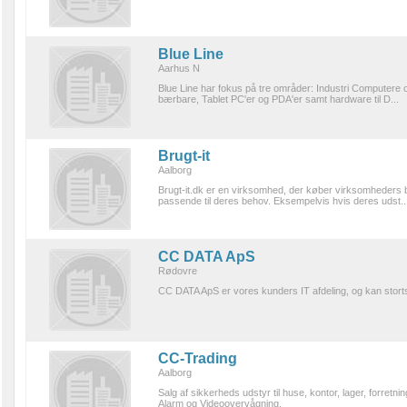
Blue Line
Aarhus N
Blue Line har fokus på tre områder: Industri Computere
bærbare, Tablet PC'er og PDA'er samt hardware til D...
Brugt-it
Aalborg
Brugt-it.dk er en virksomhed, der køber virksomheders b
passende til deres behov. Eksempelvis hvis deres udst..
CC DATA ApS
Rødovre
CC DATA ApS er vores kunders IT afdeling, og kan storts
CC-Trading
Aalborg
Salg af sikkerheds udstyr til huse, kontor, lager, forretni
Alarm og Videoovervågning.