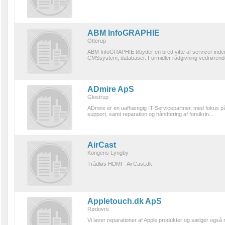
ABM InfoGRAPHIE
Otterup
ABM InfoGRAPHIE tilbyder en bred vifte af servicer inde
CMSsystem, databaser. Formidler rådgivning vedrørende
ADmire ApS
Glostrup
ADmire er en uafhængig IT-Servicepartner, med fokus på 
support, samt reparation og håndtering af forsikrin...
AirCast
Kongens Lyngby
Trådløs HDMI - AirCast.dk
Appletouch.dk ApS
Rødovre
Vi laver reparationer af Apple produkter og sælger også