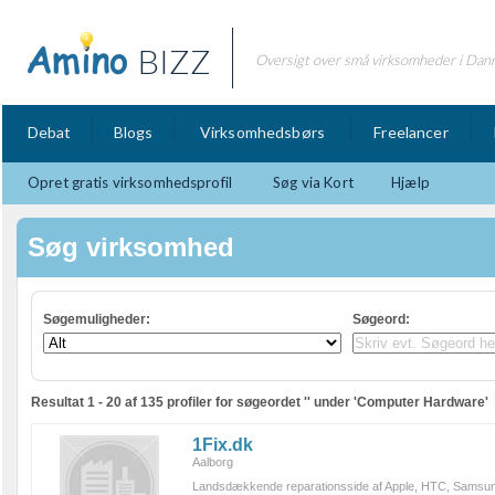
BIZZ
Oversigt over små virksomheder i Dan
Debat
Blogs
Virksomhedsbørs
Freelancer
Opret gratis virksomhedsprofil
Søg via Kort
Hjælp
Søg virksomhed
Søgemuligheder:
Søgeord
:
Resultat 1 - 20 af 135 profiler for søgeordet '' under 'Computer Hardware'
1Fix.dk
Aalborg
Landsdækkende reparationsside af Apple, HTC, Samsun