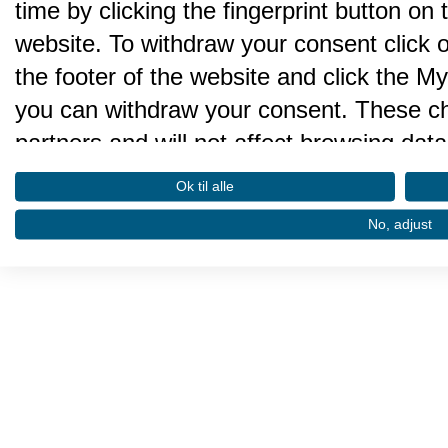
time by clicking the fingerprint button on 
website. To withdraw your consent click on 
the footer of the website and click the 
you can withdraw your consent. These cho
partners and will not affect browsing data
We and our partners process da
Ok til alle
performance and to do the follo
No, adjust
Store and/or access information on a devi
advertising. Create profiles for personalis
select personalised advertising. Create pr
Use profiles to select personalised conte
performance. Measure content performa
through statistics or combinations of data