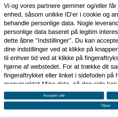
Vi og vores partnere gemmer og/eller får
enhed, såsom unikke ID'er i cookie og an
behandle personlige data. Nogle leveran
personlige data baseret på legitim intere
dette åbne "Indstillinger". Du kan accepte
dine indstillinger ved at klikke på knappen 
til enhver tid ved at klikke på fingeraftr
hjørne af webstedet. For at trække dit sa
fingeraftrykket eller linket i sidefoden p
menupunktet Mine data, på den side kan 
Disse valg vil blive signaleret til vores pa
Accepter alle
browserdata.
Tilpas
Vi og vores partnere behandler d