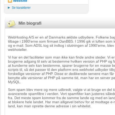
Website
Se karakterer
Min biografi
WebHosting A/S er en af Danmarks ældste udbydere. Folkene bag
tilbage i 1980'erne som firmaet DanBBS. I 1996 gik vi luften som 
og e-mail. Som ADSL tog sit indtog i slutningen af 1990'erne, ble
webhoteller.
Vi har en del faciliteter som man ikke kan finde andre steder. Vi 
brugerne adgang til selv at bestemme hvilken version af PHP og
at kunderne selv kan bestemme, sparer brugerne for en masse be
scripts til, så det passer til den platform ens webhotel udbyder tilb
forskellige versioner af PHP. Disse er dedikerede servere man får t
benytte alle versioner af PHP på samme tid, man har en server p
MySQL.
Som spam blev mere og mere udbredt, valgte vi at bruge en del tid
avancerede spamfiltre i verden. Vort spamfilter kan justeres såled
fra. Det meste spam kommer fra de samme lande og med en land
at blokere hele landet. Har man alligevel behov for at modtage e-
land, kan man oprette denne adresse i sin whitelist.