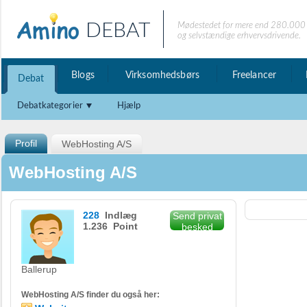
DEBAT
Mødestedet for mere end 280.000 
og selvstændige erhvervsdrivende.
Blogs
Virksomhedsbørs
Freelancer
Debat
Debatkategorier
Hjælp
Profil
WebHosting A/S
WebHosting A/S
228
Indlæg
Send privat
1.236 Point
besked
Ballerup
WebHosting A/S finder du også her: