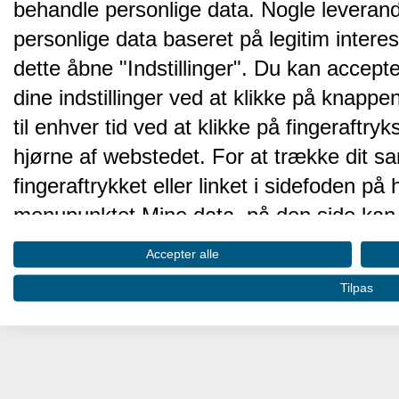
behandle personlige data. Nogle leveran
personlige data baseret på legitim intere
dette åbne "Indstillinger". Du kan accepte
dine indstillinger ved at klikke på knappen 
til enhver tid ved at klikke på fingeraftr
hjørne af webstedet. For at trække dit sa
fingeraftrykket eller linket i sidefoden p
menupunktet Mine data, på den side kan 
Disse valg vil blive signaleret til vores pa
Accepter alle
browserdata.
Tilpas
Vi og vores partnere behandler d
hjemmesidens ydeevne og gøre 
Opbevare og/eller tilgå oplysninger på 