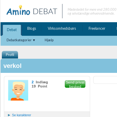
DEBAT
Mødestedet for mere end 280.000 
og selvstændige erhvervsdrivende.
Blogs
Virksomhedsbørs
Freelancer
Debat
Debatkategorier
Hjælp
Profil
verkol
2
Indlæg
Send privat
19 Point
besked
Se karakterer