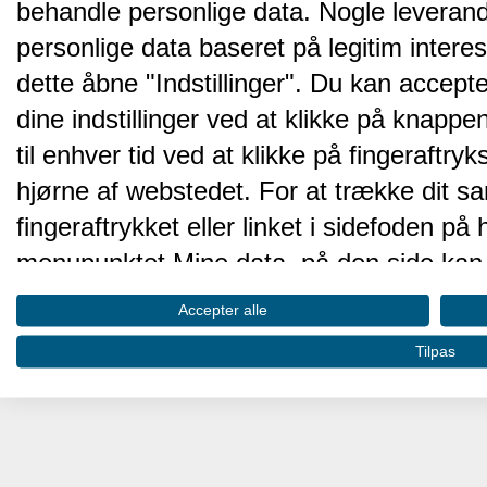
behandle personlige data. Nogle leveran
personlige data baseret på legitim intere
dette åbne "Indstillinger". Du kan accepte
dine indstillinger ved at klikke på knappen 
til enhver tid ved at klikke på fingeraftr
hjørne af webstedet. For at trække dit sa
fingeraftrykket eller linket i sidefoden p
menupunktet Mine data, på den side kan 
Disse valg vil blive signaleret til vores pa
Accepter alle
browserdata.
Tilpas
Vi og vores partnere behandler d
hjemmesidens ydeevne og gøre 
Opbevare og/eller tilgå oplysninger på 