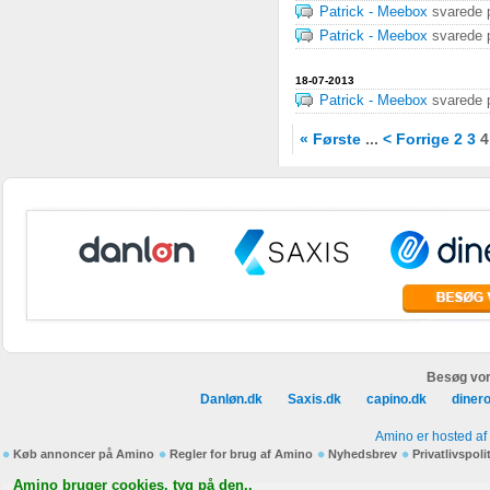
Patrick - Meebox
svarede
Patrick - Meebox
svarede
18-07-2013
Patrick - Meebox
svarede
« Første
...
< Forrige
2
3
Besøg vor
Danløn.dk
Saxis.dk
capino.dk
diner
Amino er hosted af
Køb annoncer på Amino
Regler for brug af Amino
Nyhedsbrev
Privatlivspoli
Amino bruger cookies, tyg på den..