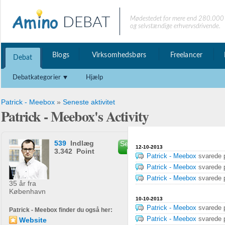
DEBAT
Mødestedet for mere end 280.000 
og selvstændige erhvervsdrivende.
Blogs
Virksomhedsbørs
Freelancer
Debat
Debatkategorier
Hjælp
Patrick - Meebox
»
Seneste aktivitet
Patrick - Meebox's Activity
539
Indlæg
Send privat
12-10-2013
3.342 Point
besked
Patrick - Meebox
svarede
Patrick - Meebox
svarede
Patrick - Meebox
svarede
35 år fra
København
10-10-2013
Patrick - Meebox
svarede
Patrick - Meebox finder du også her:
Patrick - Meebox
svarede
Website