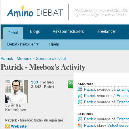
DEBAT
Mødestedet for mere end 280.000 
og selvstændige erhvervsdrivende.
Blogs
Virksomhedsbørs
Freelancer
Debat
Debatkategorier
Hjælp
Patrick - Meebox
»
Seneste aktivitet
Patrick - Meebox's Activity
539
Indlæg
Send privat
04-03-2010
3.342 Point
besked
Patrick
svarede på
Erfari
Patrick
svarede på
Erfari
Patrick
svarede på
Erfari
35 år fra
København
03-03-2010
Patrick
svarede på
Erfari
Patrick - Meebox finder du også her:
Patrick
skrev
Virtuel serv
Website