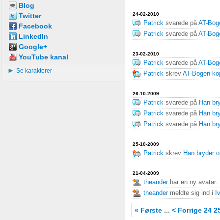
Blog
24-02-2010
Twitter
Patrick
svarede på
AT-Bog
Facebook
Patrick
svarede på
AT-Bog
LinkedIn
Google+
23-02-2010
YouTube kanal
Patrick
svarede på
AT-Bog
Se karakterer
Patrick
skrev
AT-Bogen kop
26-10-2009
Patrick
svarede på
Han br
Patrick
svarede på
Han br
Patrick
svarede på
Han br
25-10-2009
Patrick
skrev
Han bryder o
21-04-2009
theander
har en ny avatar.
theander
meldte sig ind i
I
« Første
...
< Forrige
24
2