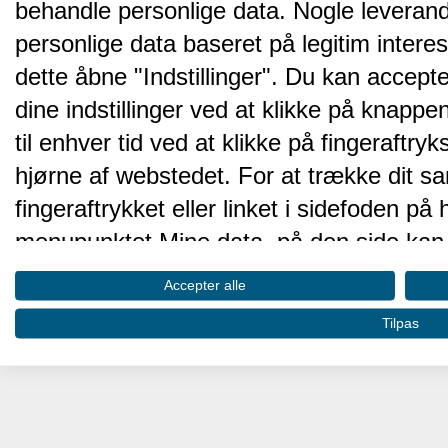
behandle personlige data. Nogle leveran
personlige data baseret på legitim intere
dette åbne "Indstillinger". Du kan accepte
dine indstillinger ved at klikke på knappen 
til enhver tid ved at klikke på fingeraftr
hjørne af webstedet. For at trække dit sa
fingeraftrykket eller linket i sidefoden p
menupunktet Mine data, på den side kan 
Disse valg vil blive signaleret til vores pa
Accepter alle
browserdata.
Tilpas
Vi og vores partnere behandler d
hjemmesidens ydeevne og gøre 
Opbevare og/eller tilgå oplysninger på 