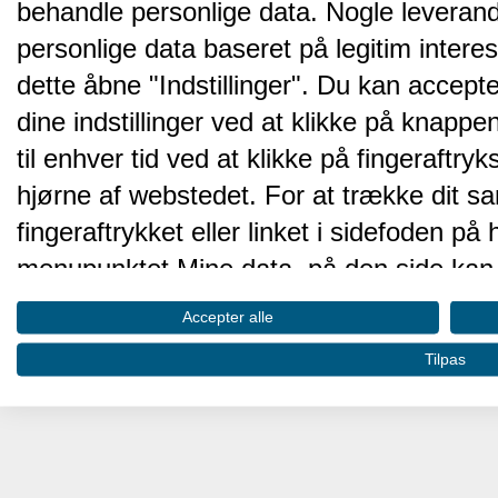
behandle personlige data. Nogle leveran
personlige data baseret på legitim intere
dette åbne "Indstillinger". Du kan accepte
dine indstillinger ved at klikke på knappen 
til enhver tid ved at klikke på fingeraftr
hjørne af webstedet. For at trække dit sa
fingeraftrykket eller linket i sidefoden p
menupunktet Mine data, på den side kan 
Disse valg vil blive signaleret til vores pa
Accepter alle
browserdata.
Tilpas
Vi og vores partnere behandler d
hjemmesidens ydeevne og gøre 
Opbevare og/eller tilgå oplysninger på 