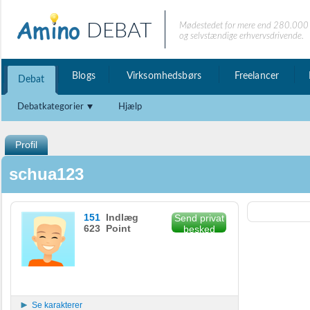
DEBAT
Mødestedet for mere end 280.000 
og selvstændige erhvervsdrivende.
Blogs
Virksomhedsbørs
Freelancer
Debat
Debatkategorier
Hjælp
Profil
schua123
151
Indlæg
Send privat
623 Point
besked
Se karakterer