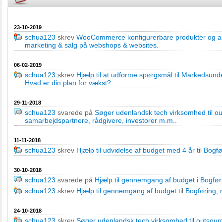
23-10-2019
schua123
skrev
WooCommerce konfigurerbare produkter og a
marketing & salg på webshops & websites
.
06-02-2019
schua123
skrev
Hjælp til at udforme spørgsmål til Markedsun
Hvad er din plan for vækst?
.
29-11-2018
schua123
svarede på
Søger udenlandsk tech virksomhed til o
samarbejdspartnere, rådgivere, investorer m.m.
.
11-11-2018
schua123
skrev
Hjælp til udvidelse af budget med 4 år
til
Bogfø
30-10-2018
schua123
svarede på
Hjælp til gennemgang af budget
i
Bogfør
schua123
skrev
Hjælp til gennemgang af budget
til
Bogføring,
24-10-2018
schua123
skrev
Søger udenlandsk tech virksomhed til outsour