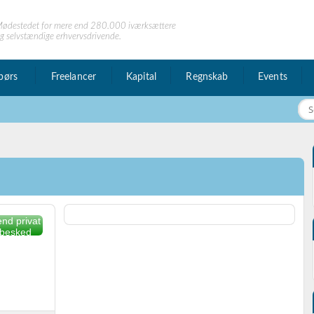
ødestedet for mere end 280.000 iværksættere
g selvstændige erhvervsdrivende.
børs
Freelancer
Kapital
Regnskab
Events
nd privat
besked