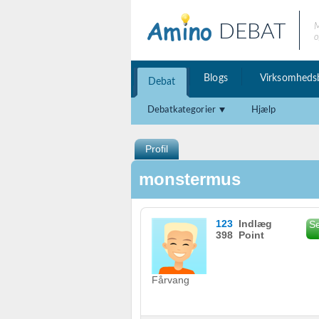
DEBAT
M
o
Blogs
Virksomheds
Debat
Debatkategorier
Hjælp
Profil
monstermus
123
Indlæg
Se
398 Point
Fårvang