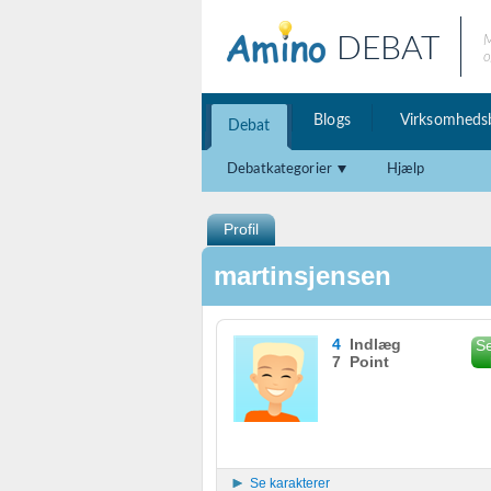
DEBAT
M
o
Blogs
Virksomheds
Debat
Debatkategorier
Hjælp
Profil
martinsjensen
4
Indlæg
Se
7 Point
Se karakterer