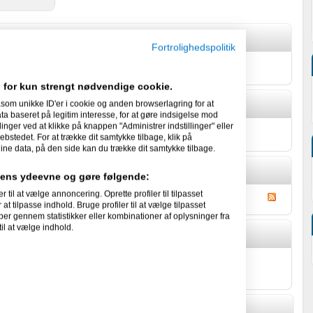
Fortrolighedspolitik
om sig selv.
 for kun strengt nødvendige cookie.
som unikke ID'er i cookie og anden browserlagring for at
 baseret på legitim interesse, for at gøre indsigelse mod
linger ved at klikke på knappen "Administrer indstillinger" eller
 facts om sig selv.
ebstedet. For at trække dit samtykke tilbage, klik på
ine data, på den side kan du trække dit samtykke tilbage.
idens ydeevne og gøre følgende:
l at vælge annoncering. Oprette profiler til tilpasset
at tilpasse indhold. Bruge profiler til at vælge tilpasset
per gennem statistikker eller kombinationer af oplysninger fra
il at vælge indhold.
nsen's Gæstebog