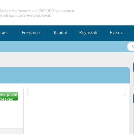
ødestedet for mere end 280.000 iværksættere
g selvstændige erhvervsdrivende.
børs
Freelancer
Kapital
Regnskab
Events
nd privat
besked