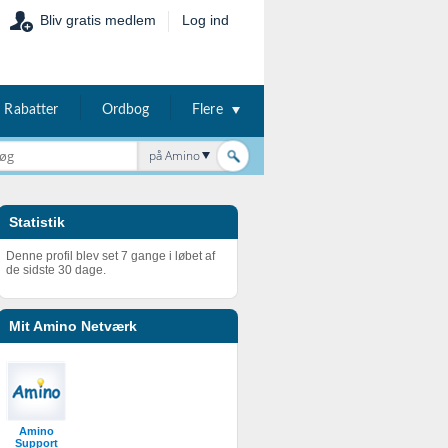
Bliv gratis medlem
Log ind
Rabatter
Ordbog
Flere
på Amino
Statistik
Denne profil blev set 7 gange i løbet af
de sidste 30 dage.
Mit Amino Netværk
Amino
Support