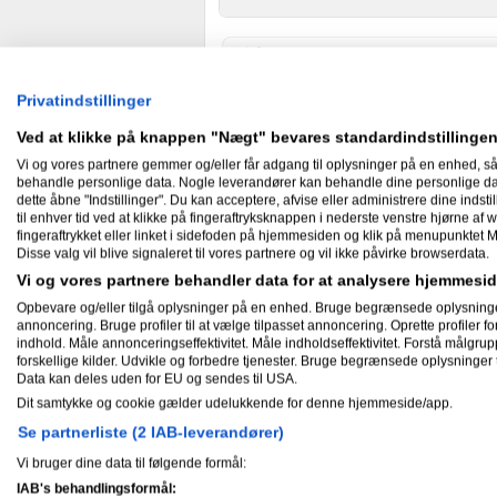
Min biografi
Privatindstillinger
martinsjensen har ikke skrevet noget 
Ved at klikke på knappen "Nægt" bevares standardindstillingen
Skæve facts om mig
Vi og vores partnere gemmer og/eller får adgang til oplysninger på en enhed, så
behandle personlige data. Nogle leverandører kan behandle dine personlige data
dette åbne "Indstillinger". Du kan acceptere, afvise eller administrere dine indstil
martinsjensen har ikke skrevet skæve
til enhver tid ved at klikke på fingeraftryksknappen i nederste venstre hjørne af w
fingeraftrykket eller linket i sidefoden på hjemmesiden og klik på menupunktet M
Disse valg vil blive signaleret til vores partnere og vil ikke påvirke browserdata.
Nyheder
Vi og vores partnere behandler data for at analysere hjemmes
Opbevare og/eller tilgå oplysninger på en enhed. Bruge begrænsede oplysninger ti
annoncering. Bruge profiler til at vælge tilpasset annoncering. Oprette profiler for 
indhold. Måle annonceringseffektivitet. Måle indholdseffektivitet. Forstå målgrup
forskellige kilder. Udvikle og forbedre tjenester. Bruge begrænsede oplysninger t
Gæstebog
Data kan deles uden for EU og sendes til USA.
Dit samtykke og cookie gælder udelukkende for denne hjemmeside/app.
Ingen har endnu skrevet i martinsje
Se partnerliste (2 IAB-leverandører)
Vi bruger dine data til følgende formål:
IAB's behandlingsformål:
Mine aktiviteter