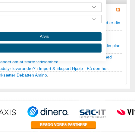
varer(er bosat på Fillippnerne)
i
Forretningsplanen - Hvad er din
Afvis
er bosat på Fillippnerne)
til
Forretningsplanen - Hvad er din plan
være med til, at opbygge en international engrosvirksomhed
t andet om at starte virksomhed
.
udstyr leverandør?
i
Import & Eksport Hjælp - Få den her
.
rksætter Debatten Amino
.
 oplysninger fra forskellige