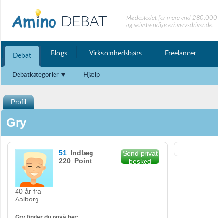
DEBAT
Mødestedet for mere end 280.000 
og selvstændige erhvervsdrivende.
Blogs
Virksomhedsbørs
Freelancer
Debat
Debatkategorier
Hjælp
Profil
Gry
51
Indlæg
Send privat
220 Point
besked
40 år fra
Aalborg
Gry finder du også her: