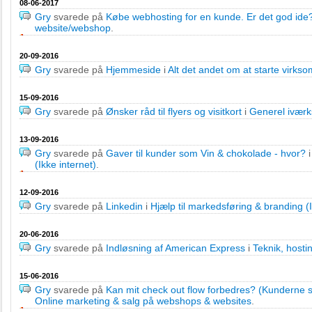
08-06-2017
Gry
svarede på
Købe webhosting for en kunde. Er det god ide
website/webshop
.
20-09-2016
Gry
svarede på
Hjemmeside
i
Alt det andet om at starte virks
15-09-2016
Gry
svarede på
Ønsker råd til flyers og visitkort
i
Generel iværk
13-09-2016
Gry
svarede på
Gaver til kunder som Vin & chokolade - hvor?
(Ikke internet)
.
12-09-2016
Gry
svarede på
Linkedin
i
Hjælp til markedsføring & branding (I
20-06-2016
Gry
svarede på
Indløsning af American Express
i
Teknik, hosti
15-06-2016
Gry
svarede på
Kan mit check out flow forbedres? (Kunderne
Online marketing & salg på webshops & websites
.