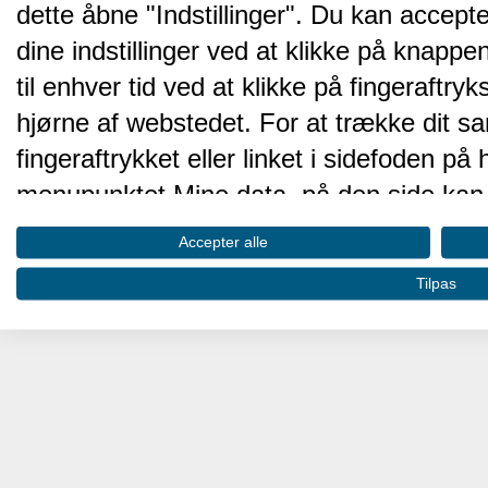
dette åbne "Indstillinger". Du kan accepte
dine indstillinger ved at klikke på knappen 
til enhver tid ved at klikke på fingeraftr
hjørne af webstedet. For at trække dit sa
fingeraftrykket eller linket i sidefoden p
menupunktet Mine data, på den side kan 
Disse valg vil blive signaleret til vores pa
Accepter alle
browserdata.
Tilpas
Vi og vores partnere behandler d
hjemmesidens ydeevne og gøre 
Opbevare og/eller tilgå oplysninger på 
oplysninger til at vælge annoncering. Oprett
annoncering. Bruge profiler til at vælge t